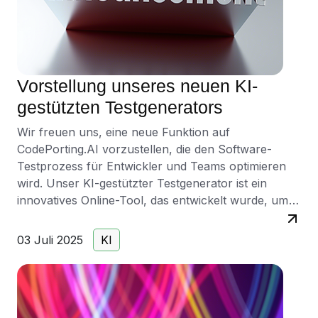
Vorstellung unseres neuen KI-
gestützten Testgenerators
Wir freuen uns, eine neue Funktion auf
CodePorting.AI vorzustellen, die den Software-
Testprozess für Entwickler und Teams optimieren
wird. Unser KI-gestützter Testgenerator ist ein
innovatives Online-Tool, das entwickelt wurde, um
automatisch Unit-Tests für Quellcode zu erstellen
und so die Effizienz und Qualität der
03 Juli 2025
KI
Softwareentwicklung zu steigern. Durch den Einsatz
fortschrittlicher künstlicher Intelligenz analysiert
dieses Tool Codebasen und ermöglicht die
automatische Generierung von Unit-Tests. Dabei