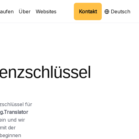
aufen
Über
Websites
Kontakt
Deutsch
enzschlüssel
zschlüssel für
g.Translator
ein und wir
mit der
beginnen