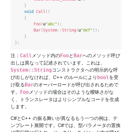
}
void
Call
(
)
{
Foo
(
u
"abc"
)
;
Bar
(
System
::
String
(
u
"def"
)
)
;
}
}
;
注：
メソッド内の
と
へのメソッド呼び
Call
Foo
Bar
出しは異なって記述されています。これは、
コンストラクタへの明示的な呼
System::String
び出しがなければ、C++ のルールにより
を受
bool
け取る
のオーバーロードが呼び出されるためで
Bar
す。
メソッドの場合はそのような曖昧さがな
Foo
く、トランスレータはよりシンプルなコードを生成
します。
C#とC++ の振る舞いが異なるもう一つの例は、テ
ンプレート展開です。C#では、型パラメータの置換