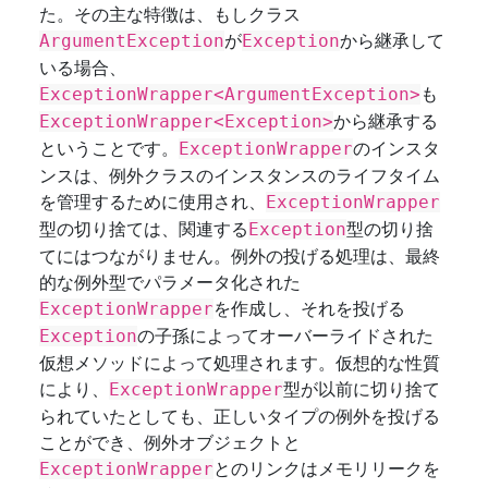
た。その主な特徴は、もしクラス
が
から継承して
ArgumentException
Exception
いる場合、
も
ExceptionWrapper<ArgumentException>
から継承する
ExceptionWrapper<Exception>
ということです。
のインスタ
ExceptionWrapper
ンスは、例外クラスのインスタンスのライフタイム
を管理するために使用され、
ExceptionWrapper
型の切り捨ては、関連する
型の切り捨
Exception
てにはつながりません。例外の投げる処理は、最終
的な例外型でパラメータ化された
を作成し、それを投げる
ExceptionWrapper
の子孫によってオーバーライドされた
Exception
仮想メソッドによって処理されます。仮想的な性質
により、
型が以前に切り捨て
ExceptionWrapper
られていたとしても、正しいタイプの例外を投げる
ことができ、例外オブジェクトと
とのリンクはメモリリークを
ExceptionWrapper