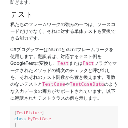
防ぎます。
テスト
私たちのフレームワークの強みの一つは、ソースコ
ードだけでなく、それに対する単体テストも変換で
きる能力です。
C#プログラマーはNUnitとxUnitフレームワークを
使用します。翻訳者は、対応するテスト例を
GoogleTestに変換し、
または
フラグでマ
Test
Fact
ークされたメソッドの構文のチェックと呼び出し
を、それぞれのテスト関数から置き換えます。引数
のないテストと
や
のよう
TestCase
TestCaseData
な入力データの両方がサポートされています。以下
に翻訳されたテストクラスの例を示します。
[
TestFixture
]
class
MyTestCase
{