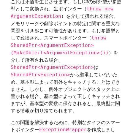
これは矛盾を生じさせます。もしC#の例外型が参照
型として変換され、生ポインター（
throw new
）を介して扱われる場合、
ArgumentException
メモリリークや削除ポイントの特定に関する重大な
問題を引き起こす可能性があります。もし参照型と
して変換され、スマートポインター（
throw
SharedPtr<ArgumentException>
）を
(MakeObject<ArgumentException>())
介して所有される場合、
は
SharedPtr<ArgumentException>
から継承していないた
SharedPtr<Exception>
め、基本型によって例外をキャッチすることはでき
ません。しかし、例外オブジェクトがスタック上に
置かれる場合、基本型によって正しくキャッチされ
ますが、基本型の変数に保存されると、最終型に関
する情報が切り捨てられます。
この問題を解決するために、特別なタイプのスマー
トポインター
を作成しまし
ExceptionWrapper