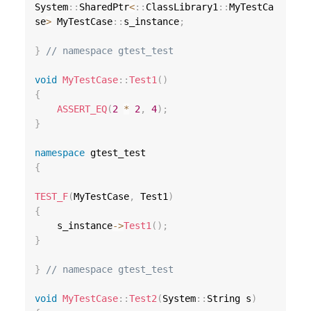
System
::
SharedPtr
<
::
ClassLibrary1
::
MyTestCa
se
>
 MyTestCase
::
s_instance
;
}
// namespace gtest_test
void
MyTestCase
::
Test1
(
)
{
ASSERT_EQ
(
2
*
2
,
4
)
;
}
namespace
{
TEST_F
(
MyTestCase
,
 Test1
)
{
    s_instance
->
Test1
(
)
;
}
}
// namespace gtest_test
void
MyTestCase
::
Test2
(
System
::
String s
)