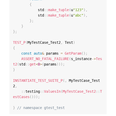
{
            std
::
make_tuple
(
u
"123"
)
,
            std
::
make_tuple
(
u
"abc"
)
,
}
;
}
}
;
TEST_P
(
MyTestCase_Test2
,
 Test
)
{
const
auto
&
 params 
=
GetParam
(
)
;
ASSERT_NO_FATAL_FAILURE
(
s_instance
->
Tes
t2
(
std
::
get
<
0
>
(
params
)
)
)
;
}
INSTANTIATE_TEST_SUITE_P
(
,
 MyTestCase_Test
2
,
::
testing
::
ValuesIn
(
MyTestCase_Test2
::
T
estCases
(
)
)
)
;
}
// namespace gtest_test