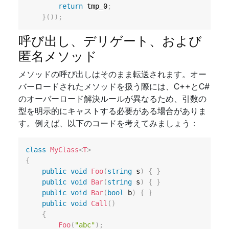
return
 tmp_0
;
}
(
)
)
;
呼び出し、デリゲート、および
匿名メソッド
メソッドの呼び出しはそのまま転送されます。オー
バーロードされたメソッドを扱う際には、C++とC#
のオーバーロード解決ルールが異なるため、引数の
型を明示的にキャストする必要がある場合がありま
す。例えば、以下のコードを考えてみましょう：
class
MyClass
<
T
>
{
public
void
Foo
(
string
 s
)
{
}
public
void
Bar
(
string
 s
)
{
}
public
void
Bar
(
bool
 b
)
{
}
public
void
Call
(
)
{
Foo
(
"abc"
)
;