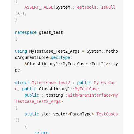
{
ASSERT_FALSE
(
System
::
TestTools
::
IsNull
(
s
)
)
;
}
namespace
{
using
 MyTestCase_Test2_Args 
=
 System
::
Metho
dArgumentTuple
<
decltype
(
&
ClassLibrary1
::
MyTestCase
::
Test2
)
>
::
ty
pe
;
struct
MyTestCase_Test2
:
public
MyTestCas
e
,
public
 ClassLibrary1
::
MyTestCase
,
public
::
testing
::
WithParamInterface
<
My
TestCase_Test2_Args
>
{
static
 std
::
vector
<
ParamType
>
TestCases
(
)
{
return