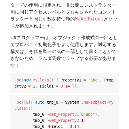
ターでの使用に限定され、非公開コンストラクター
用に同じアクセスレベルとプロキシされたコンスト
ラクターと同じ引数を持つ静的
メソッ
MakeObject
ドが追加されました。
C#プログラマーは、オブジェクト作成式の一部とし
てプロパティ初期化子をよく使用します。対応する
構文は、それを単一の式の一部として書くことがで
きないため、ラムダ関数でラップする必要がありま
す：
Foo
(
new
MyClass
(
)
{
 Property1 
=
"abc"
,
 Prop
erty2 
=
1
,
 Field1 
=
3.14
}
)
;
Foo
(
[
&
]
{
auto
 tmp_0 
=
 System
::
MakeObject
<
My
Class
>
(
)
;
        tmp_0
->
set_Property1
(
u
"abc"
)
;
        tmp_0
->
set_Property2
(
1
)
;
        tmp_0
->
Field1 
=
3.14
;