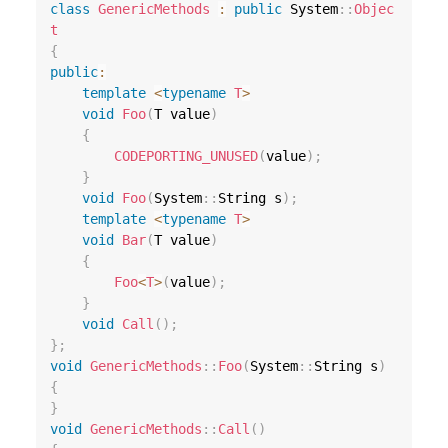
class
GenericMethods
:
public
 System
::
Objec
t
{
public
:
template
<
typename
T
>
void
Foo
(
T value
)
{
CODEPORTING_UNUSED
(
value
)
;
}
void
Foo
(
System
::
String s
)
;
template
<
typename
T
>
void
Bar
(
T value
)
{
Foo
<
T
>
(
value
)
;
}
void
Call
(
)
;
}
;
void
GenericMethods
::
Foo
(
System
::
String s
)
{
}
void
GenericMethods
::
Call
(
)