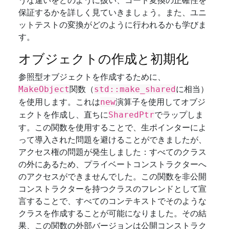
うな違いをどのように扱い、コード変換の正確性を
保証するかを詳しく見ていきましょう。また、ユニ
ットテストの変換がどのように行われるかも学びま
す。
オブジェクトの作成と初期化
参照型オブジェクトを作成するために、
関数（
に相当）
MakeObject
std::make_shared
を使用します。これは
演算子を使用してオブジ
new
ェクトを作成し、直ちに
でラップしま
SharedPtr
す。この関数を使用することで、生ポインターによ
って導入された問題を避けることができましたが、
アクセス権の問題が発生しました：すべてのクラス
の外にあるため、プライベートコンストラクターへ
のアクセスができませんでした。この関数を非公開
コンストラクターを持つクラスのフレンドとして宣
言することで、すべてのコンテキストでそのような
クラスを作成することが可能になりました。その結
果、この関数の外部バージョンは公開コンストラク