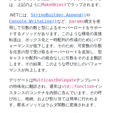
は、上記のように
でラップされます。
MakeObject
.NETには、
や
StringBuilder.Append()
など、
構文を使
Console.WriteLine()
params
用して引数の数と型によるオーバーロードをサポー
トするメソッドがあります。このような構造の直接
転送は、ボックス化と一時配列の作成のためにパフ
ォーマンスが低下します。そのため、可変数の引数
を任意の型で受け取るオーバーロードを追加し、型
キャストや配列への統合なしに引数をそのまま翻訳
します。その結果、このような呼び出しのパフォー
マンスが向上します。
デリゲートは
テンプレート
MulticastDelegate
の特殊化に翻訳され、通常は
イン
std::function
スタンスのコンテナを内部に含んでいます。その呼
び出し、格納、および割り当ては簡単に行われま
す。匿名メソッドはラムダ関数に変換されます。