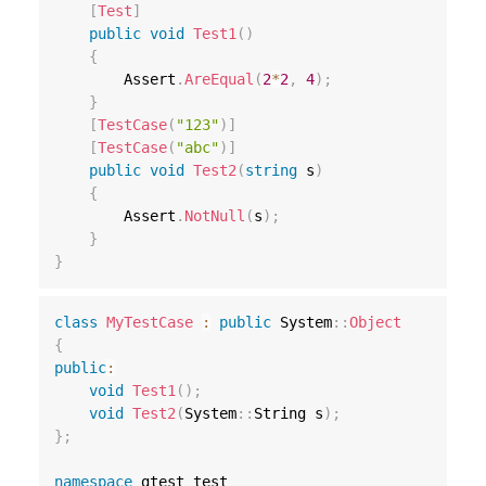
[
Test
]
public
void
Test1
(
)
{
        Assert
.
AreEqual
(
2
*
2
,
4
)
;
}
[
TestCase
(
"123"
)
]
[
TestCase
(
"abc"
)
]
public
void
Test2
(
string
 s
)
{
        Assert
.
NotNull
(
s
)
;
}
}
class
MyTestCase
:
public
 System
::
Object
{
public
:
void
Test1
(
)
;
void
Test2
(
System
::
String s
)
;
}
;
namespace