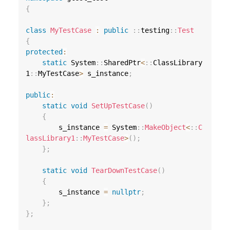
{
class
MyTestCase
:
public
::
testing
::
Test
{
protected
:
static
 System
::
SharedPtr
<
::
ClassLibrary
1
::
MyTestCase
>
 s_instance
;
public
:
static
void
SetUpTestCase
(
)
{
        s_instance 
=
 System
::
MakeObject
<
::
C
lassLibrary1
::
MyTestCase
>
(
)
;
}
;
static
void
TearDownTestCase
(
)
{
        s_instance 
=
nullptr
;
}
;
}
;