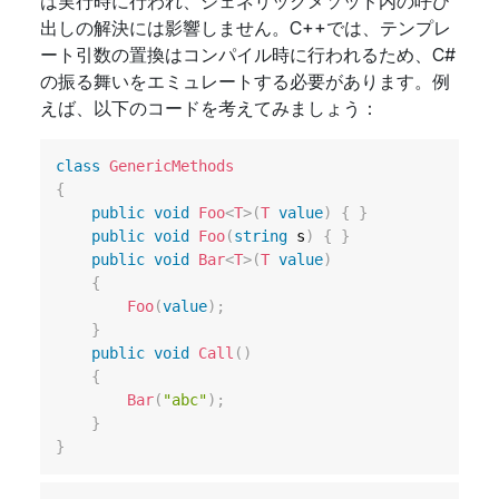
は実行時に行われ、ジェネリックメソッド内の呼び
出しの解決には影響しません。C++では、テンプレ
ート引数の置換はコンパイル時に行われるため、C#
の振る舞いをエミュレートする必要があります。例
えば、以下のコードを考えてみましょう：
class
GenericMethods
{
public
void
Foo
<
T
>
(
T
value
)
{
}
public
void
Foo
(
string
 s
)
{
}
public
void
Bar
<
T
>
(
T
value
)
{
Foo
(
value
)
;
}
public
void
Call
(
)
{
Bar
(
"abc"
)
;
}
}