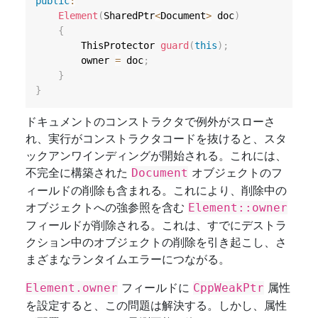
public
:
Element
(
SharedPtr
<
Document
>
 doc
)
{
        ThisProtector 
guard
(
this
)
;
        owner 
=
 doc
;
}
}
ドキュメントのコンストラクタで例外がスローさ
れ、実行がコンストラクタコードを抜けると、スタ
ックアンワインディングが開始される。これには、
不完全に構築された
オブジェクトのフ
Document
ィールドの削除も含まれる。これにより、削除中の
オブジェクトへの強参照を含む
Element::owner
フィールドが削除される。これは、すでにデストラ
クション中のオブジェクトの削除を引き起こし、さ
まざまなランタイムエラーにつながる。
フィールドに
属性
Element.owner
CppWeakPtr
を設定すると、この問題は解決する。しかし、属性