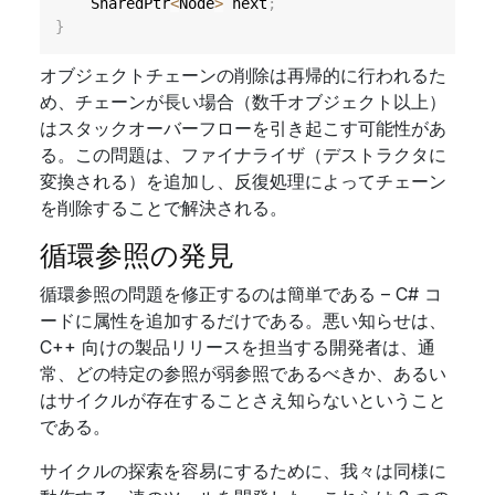
    SharedPtr
<
Node
>
 next
;
}
オブジェクトチェーンの削除は再帰的に行われるた
め、チェーンが長い場合（数千オブジェクト以上）
はスタックオーバーフローを引き起こす可能性があ
る。この問題は、ファイナライザ（デストラクタに
変換される）を追加し、反復処理によってチェーン
を削除することで解決される。
循環参照の発見
循環参照の問題を修正するのは簡単である – C# コ
ードに属性を追加するだけである。悪い知らせは、
C++ 向けの製品リリースを担当する開発者は、通
常、どの特定の参照が弱参照であるべきか、あるい
はサイクルが存在することさえ知らないということ
である。
サイクルの探索を容易にするために、我々は同様に