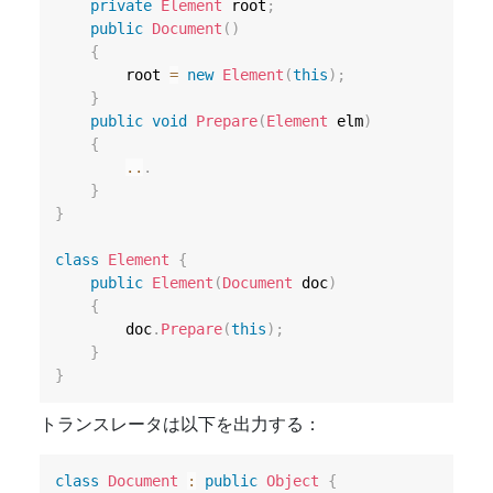
private
Element
 root
;
public
Document
(
)
{
        root 
=
new
Element
(
this
)
;
}
public
void
Prepare
(
Element
 elm
)
{
..
.
}
}
class
Element
{
public
Element
(
Document
 doc
)
{
        doc
.
Prepare
(
this
)
;
}
}
トランスレータは以下を出力する：
class
Document
:
public
Object
{