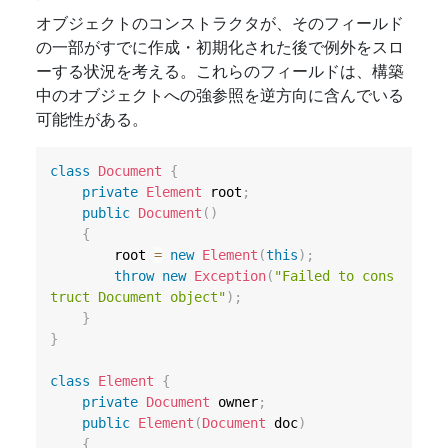
オブジェクトのコンストラクタが、そのフィールド
の一部がすでに作成・初期化された後で例外をスロ
ーする状況を考える。これらのフィールドは、構築
中のオブジェクトへの強参照を逆方向に含んでいる
可能性がある。
class
Document
{
private
Element
 root
;
public
Document
(
)
{
        root 
=
new
Element
(
this
)
;
throw
new
Exception
(
"Failed to cons
truct Document object"
)
;
}
}
class
Element
{
private
Document
 owner
;
public
Element
(
Document
 doc
)
{