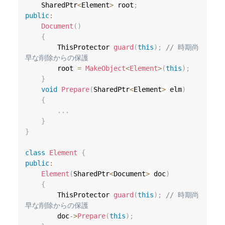
    SharedPtr
<
Element
>
 root
;
public
:
Document
(
)
{
        ThisProtector 
guard
(
this
)
;
// 時期尚
早な削除からの保護
        root 
=
MakeObject
<
Element
>
(
this
)
;
}
void
Prepare
(
SharedPtr
<
Element
>
 elm
)
{
.
.
.
}
}
class
Element
{
public
:
Element
(
SharedPtr
<
Document
>
 doc
)
{
        ThisProtector 
guard
(
this
)
;
// 時期尚
早な削除からの保護
        doc
->
Prepare
(
this
)
;