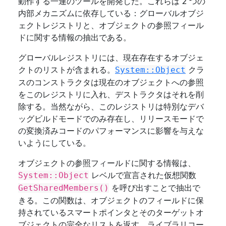
動作する一連のツールを開発した。これらは 2 つの
内部メカニズムに依存している：グローバルオブジ
ェクトレジストリと、オブジェクトの参照フィール
ドに関する情報の抽出である。
グローバルレジストリには、現在存在するオブジェ
クトのリストが含まれる。
クラ
System::Object
スのコンストラクタは現在のオブジェクトへの参照
をこのレジストリに入れ、デストラクタはそれを削
除する。当然ながら、このレジストリは特別なデバ
ッグビルドモードでのみ存在し、リリースモードで
の変換済みコードのパフォーマンスに影響を与えな
いようにしている。
オブジェクトの参照フィールドに関する情報は、
レベルで宣言された仮想関数
System::Object
を呼び出すことで抽出で
GetSharedMembers()
きる。この関数は、オブジェクトのフィールドに保
持されているスマートポインタとそのターゲットオ
ブジェクトの完全なリストを返す。ライブラリコー