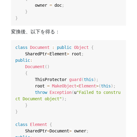
        owner 
=
 doc
;
}
}
変換後、以下を得る：
class
Document
:
public
Object
{
    SharedPtr
<
Element
>
 root
;
public
:
Document
(
)
{
        ThisProtector 
guard
(
this
)
;
        root 
=
MakeObject
<
Element
>
(
this
)
;
throw
Exception
(
u
"Failed to constru
ct Document object"
)
;
}
}
class
Element
{
    SharedPtr
<
Document
>
 owner
;