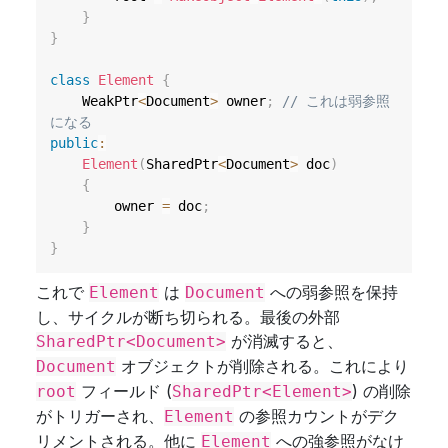
}
}
class
Element
{
    WeakPtr
<
Document
>
 owner
;
// これは弱参照
になる
public
:
Element
(
SharedPtr
<
Document
>
 doc
)
{
        owner 
=
 doc
;
}
}
これで
は
への弱参照を保持
Element
Document
し、サイクルが断ち切られる。最後の外部
が消滅すると、
SharedPtr<Document>
オブジェクトが削除される。これにより
Document
フィールド (
) の削除
root
SharedPtr<Element>
がトリガーされ、
の参照カウントがデク
Element
リメントされる。他に
への強参照がなけ
Element