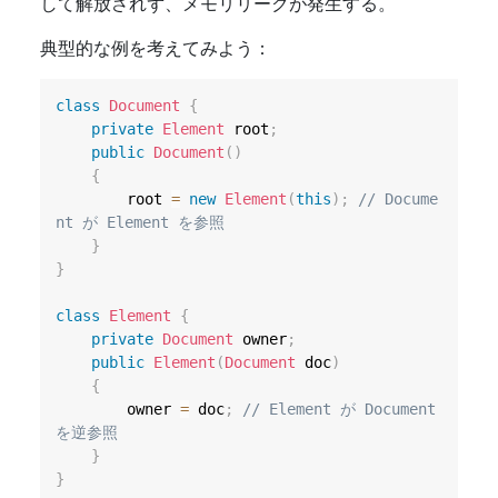
して解放されず、メモリリークが発生する。
典型的な例を考えてみよう：
class
Document
{
private
Element
 root
;
public
Document
(
)
{
        root 
=
new
Element
(
this
)
;
// Docume
nt が Element を参照
}
}
class
Element
{
private
Document
 owner
;
public
Element
(
Document
 doc
)
{
        owner 
=
 doc
;
// Element が Document 
を逆参照
}
}