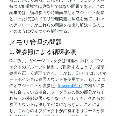
ることがよくある。これらは、ガベージコレクタを
持つ C# 環境では典型的ではない問題である。この
記事では、循環参照や時期尚早なオブジェクト削除
といった特定のメモリ管理問題に焦点を当て、我々
のアプローチがこれらの問題を検出し解決するのに
どのように役立つかを解説する。
メモリ管理の問題
1. 強参照による循環参照
C# では、ガベージコレクタは到達不可能なオブジ
ェクトのグループを検出して削除することで、循環
参照を正しく処理できる。しかし、C++ では、スマ
ートポインタは参照カウントを使用する。もし 2 つ
のオブジェクトが強参照 (
) で相互に参
SharedPtr
照し合っている場合、プログラムの他の部分からそ
れらへの外部参照がなくなったとしても、それらの
参照カウントは決してゼロにならない。これによ
り、これらのオブジェクトが占有するリソースが決