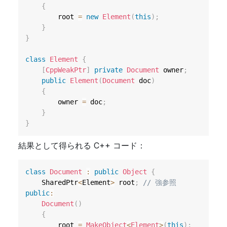
{
        root 
=
new
Element
(
this
)
;
}
}
class
Element
{
[
CppWeakPtr
]
private
Document
 owner
;
public
Element
(
Document
 doc
)
{
        owner 
=
 doc
;
}
}
結果として得られる C++ コード：
class
Document
:
public
Object
{
    SharedPtr
<
Element
>
 root
;
// 強参照
public
:
Document
(
)
{
        root 
=
MakeObject
<
Element
>
(
this
)
;