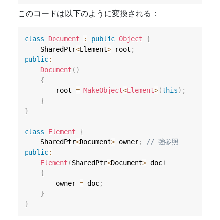
このコードは以下のように変換される：
class
Document
:
public
Object
{
    SharedPtr
<
Element
>
 root
;
public
:
Document
(
)
{
        root 
=
MakeObject
<
Element
>
(
this
)
;
}
}
class
Element
{
    SharedPtr
<
Document
>
 owner
;
// 強参照
public
:
Element
(
SharedPtr
<
Document
>
 doc
)
{
        owner 
=
 doc
;
}
}