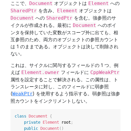
ここで、
オブジェクトは
への
Document
Element
を含み、
オブジェクトは
SharedPtr
Element
への
を含む。強参照のサ
Document
SharedPtr
イクルが作成される。最初に
へのポイ
Document
ンタを保持していた変数がスコープ外に出ても、相
互参照のため、両方のオブジェクトの参照カウント
は 1 のままである。オブジェクトは決して削除され
ない。
これは、サイクルに関与するフィールドの 1 つ、例
えば
フィールドに
Element.owner
CppWeakPtr
属性を設定することで解決される。この属性は、ト
ランスレータに対し、このフィールドに弱参照
(
) を使用するよう指示する。弱参照は強参
WeakPtr
照カウントをインクリメントしない。
class
Document
{
private
Element
 root
;
public
Document
(
)