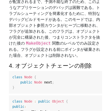
が配置されるまで、予測不能な終了のため、このよ
うなアプリケーションのデバッグは困難である。ト
ラブルシューティングを簡素化するために、特別な
デバッグビルドモードがある。このモードでは、内
部オブジェクト参照カウンタがヒープに移動され、
フラグが追加される。このフラグは、オブジェクト
が完全に構築された後、つまりコンストラクタを抜
けた後の
関数のレベルでのみ設定さ
MakeObject
れる。フラグが設定される前にポインタが破棄され
た場合、オブジェクトは削除されない。
4. オブジェクトチェーンの削除
class
Node
{
public
Node
 next
;
}
class
Node
:
public
Object
{
public
: