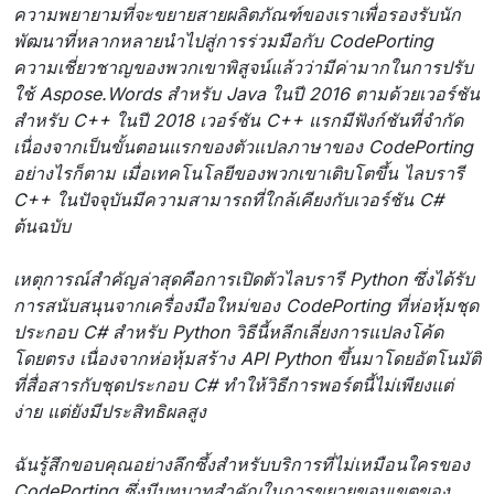
ความพยายามที่จะขยายสายผลิตภัณฑ์ของเราเพื่อรองรับนัก
พัฒนาที่หลากหลายนำไปสู่การร่วมมือกับ CodePorting
ความเชี่ยวชาญของพวกเขาพิสูจน์แล้วว่ามีค่ามากในการปรับ
ใช้ Aspose.Words สำหรับ Java ในปี 2016 ตามด้วยเวอร์ชัน
สำหรับ C++ ในปี 2018 เวอร์ชัน C++ แรกมีฟังก์ชันที่จำกัด
เนื่องจากเป็นขั้นตอนแรกของตัวแปลภาษาของ CodePorting
อย่างไรก็ตาม เมื่อเทคโนโลยีของพวกเขาเติบโตขึ้น ไลบรารี
C++ ในปัจจุบันมีความสามารถที่ใกล้เคียงกับเวอร์ชัน C#
ต้นฉบับ
เหตุการณ์สำคัญล่าสุดคือการเปิดตัวไลบรารี Python ซึ่งได้รับ
การสนับสนุนจากเครื่องมือใหม่ของ CodePorting ที่ห่อหุ้มชุด
ประกอบ C# สำหรับ Python วิธีนี้หลีกเลี่ยงการแปลงโค้ด
โดยตรง เนื่องจากห่อหุ้มสร้าง API Python ขึ้นมาโดยอัตโนมัติ
ที่สื่อสารกับชุดประกอบ C# ทำให้วิธีการพอร์ตนี้ไม่เพียงแต่
ง่าย แต่ยังมีประสิทธิผลสูง
ฉันรู้สึกขอบคุณอย่างลึกซึ้งสำหรับบริการที่ไม่เหมือนใครของ
CodePorting ซึ่งมีบทบาทสำคัญในการขยายขอบเขตของ