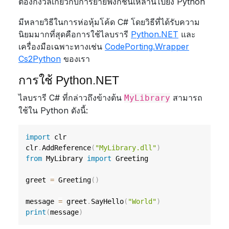
ต้องกังวลเกี่ยวกับการย้ายฟังก์ชันเหล่านี้ไปยัง Python
มีหลายวิธีในการห่อหุ้มโค้ด C# โดยวิธีที่ได้รับความ
นิยมมากที่สุดคือการใช้ไลบรารี
Python.NET
และ
เครื่องมือเฉพาะทางเช่น
CodePorting.Wrapper
Cs2Python
ของเรา
การใช้ Python.NET
ไลบรารี C# ที่กล่าวถึงข้างต้น
สามารถ
MyLibrary
ใช้ใน Python ดังนี้:
import
 clr

clr
.
AddReference
(
"MyLibrary.dll"
)
from
 MyLibrary 
import
 Greeting

greet 
=
 Greeting
(
)
message 
=
 greet
.
SayHello
(
"World"
)
print
(
message
)