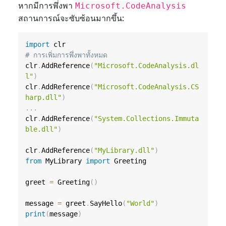
หากมีการพึ่งพา
Microsoft.CodeAnalysis
สถานการณ์จะซับซ้อนมากขึ้น:
import
# การเพิ่มการพึ่งพาทั้งหมด
clr
.
AddReference
(
"Microsoft.CodeAnalysis.dl
l"
)
clr
.
AddReference
(
"Microsoft.CodeAnalysis.CS
harp.dll"
)
.
.
.
clr
.
AddReference
(
"System.Collections.Immuta
ble.dll"
)
clr
.
AddReference
(
"MyLibrary.dll"
)
from
 MyLibrary 
import
 Greeting

greet 
=
 Greeting
(
)
message 
=
 greet
.
SayHello
(
"World"
)
print
(
message
)