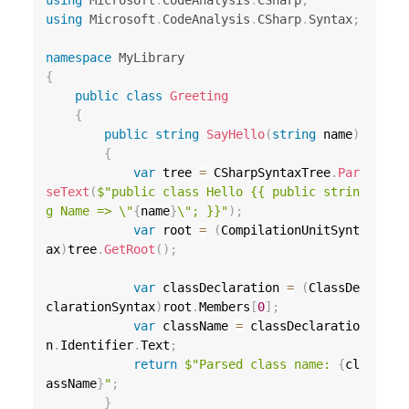
using
Microsoft
.
CodeAnalysis
.
CSharp
;
using
Microsoft
.
CodeAnalysis
.
CSharp
.
Syntax
;
namespace
MyLibrary
{
public
class
Greeting
{
public
string
SayHello
(
string
 name
)
{
var
 tree 
=
 CSharpSyntaxTree
.
Par
seText
(
$"public class Hello {{ public strin
g Name => \"
{
name
}
\"; }}"
)
;
var
 root 
=
(
CompilationUnitSynt
ax
)
tree
.
GetRoot
(
)
;
var
 classDeclaration 
=
(
ClassDe
clarationSyntax
)
root
.
Members
[
0
]
;
var
 className 
=
 classDeclaratio
n
.
Identifier
.
Text
;
return
$"Parsed class name: 
{
cl
assName
}
"
;
}