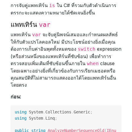
การจับคู่แพทเทิร์น
ใน C# ที่รวมกับตัวดำเนินการ
is
ตรรกะจะแสดงความหมายได้ชัดเจนยิ่งขึ้น
แพทเทิร์น
var
แพทเทิร์น
จะจับคู่นิพจน์เสมอและกำหนดผลลัพธ์
var
ให้กับตัวแปรโลคอลใหม่ มีประโยชน์อย่างยิ่งเมื่อคุณ
ต้องการเก็บค่าอินพุตทั้งหมดของ
expression
switch
(หรือส่วนหนึ่งของแพทเทิร์นที่ซับซ้อน) เพื่อทำการ
ตรวจสอบเพิ่มเติมที่ซับซ้อนขึ้นภายใน
clause
when
โดยเฉพาะอย่างยิ่งที่เกี่ยวข้องกับการเรียกเมธอดหรือ
คุณสมบัติที่ไม่สามารถแสดงออกได้โดยแพทเทิร์นอื่น
โดยตรง
ก่อน:
using
System
.
Collections
.
Generic
;
using
System
.
Linq
;
public
string
AnalyzeNumberSequenceOld
(
IEnu