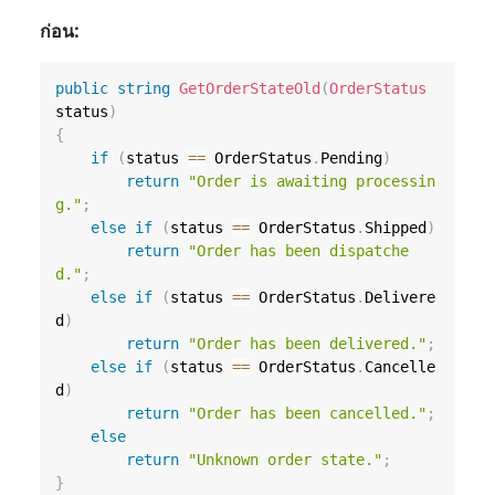
ก่อน:
public
string
GetOrderStateOld
(
OrderStatus
status
)
{
if
(
status 
==
 OrderStatus
.
Pending
)
return
"Order is awaiting processin
g."
;
else
if
(
status 
==
 OrderStatus
.
Shipped
)
return
"Order has been dispatche
d."
;
else
if
(
status 
==
 OrderStatus
.
Delivere
d
)
return
"Order has been delivered."
;
else
if
(
status 
==
 OrderStatus
.
Cancelle
d
)
return
"Order has been cancelled."
;
else
return
"Unknown order state."
;
}