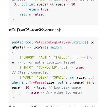
[
3
]
,
out
int
 space
)
&&
 space 
<
10
)
return
true
;
return
false
;
}
หลัง (โดยใช้แพทเทิร์นรายการ):
public
bool
ValidateLogEntryNew
(
string
[
]
 lo
gParts
)
=>
 logParts 
switch
{
[
"ERROR"
,
"AUTH"
,
"FAILED"
,
..
]
=>
tru
e
,
// Error authentication failed
[
"INFO"
,
"CONNECTED"
,
..
]
=>
true
,
// Client connected
[
"WARN"
,
"DISK"
,
"SPACE"
,
var
 size
,
..
]
when
int
.
TryParse
(
size
,
out
int
 space
)
&&
 s
pace 
<
10
=>
true
,
// Low disk space
    _ 
=>
false
// Any other log entry
}
;