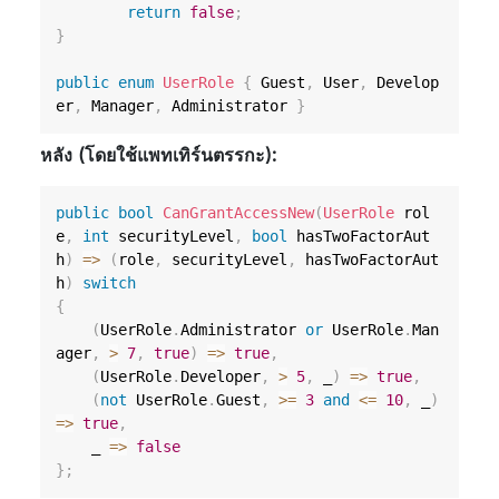
return
false
;
}
public
enum
UserRole
{
 Guest
,
 User
,
 Develop
er
,
 Manager
,
 Administrator 
}
หลัง (โดยใช้แพทเทิร์นตรรกะ):
public
bool
CanGrantAccessNew
(
UserRole
 rol
e
,
int
 securityLevel
,
bool
 hasTwoFactorAut
h
)
=>
(
role
,
 securityLevel
,
 hasTwoFactorAut
h
)
switch
{
(
UserRole
.
Administrator 
or
 UserRole
.
Man
ager
,
>
7
,
true
)
=>
true
,
(
UserRole
.
Developer
,
>
5
,
 _
)
=>
true
,
(
not
 UserRole
.
Guest
,
>=
3
and
<=
10
,
 _
)
=>
true
,
    _ 
=>
false
}
;