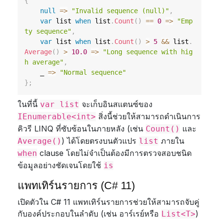
{
null
=>
"Invalid sequence (null)"
,
var
 list 
when
 list
.
Count
(
)
==
0
=>
"Emp
ty sequence"
,
var
 list 
when
 list
.
Count
(
)
>
5
&&
 list
.
Average
(
)
>
10.0
=>
"Long sequence with hig
h average"
,
    _ 
=>
"Normal sequence"
}
;
ในที่นี้
จะเก็บอินสแตนซ์ของ
var list
สิ่งนี้ช่วยให้สามารถดำเนินการ
IEnumerable<int>
คิวรี LINQ ที่ซับซ้อนในภายหลัง (เช่น
และ
Count()
) ได้โดยตรงบนตัวแปร
ภายใน
Average()
list
clause โดยไม่จำเป็นต้องมีการตรวจสอบชนิด
when
ข้อมูลอย่างชัดเจนโดยใช้
is
แพทเทิร์นรายการ (C# 11)
เปิดตัวใน C# 11 แพทเทิร์นรายการช่วยให้สามารถจับคู่
กับองค์ประกอบในลำดับ (เช่น อาร์เรย์หรือ
)
List<T>