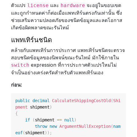
ตัวแปร
และ
จะอยู่ในขอบเขต
license
hardware
และถูกกำหนดค่าก็ต่อเมื่อแพทเทิร์นตรงกันเท่านั้น ซึ่ง
ช่วยเสริมความปลอดภัยของชนิดข้อมูลและลดโอกาส
เกิดข้อผิดพลาดขณะรันไทม์
แพทเทิร์นชนิด
คล้ายกับแพทเทิร์นการประกาศ แพทเทิร์นชนิดจะตรวจ
สอบชนิดข้อมูลของนิพจน์ขณะรันไทม์ มักใช้ภายใน
expression ที่การประกาศตัวแปรใหม่ไม่
switch
จำเป็นอย่างเคร่งครัดสำหรับตัวแพทเทิร์นเอง
ก่อน:
public
decimal
CalculateShippingCostOld
(
Shi
pment
 shipment
)
{
if
(
shipment 
==
null
)
throw
new
ArgumentNullException
(
nam
eof
(
shipment
)
)
;