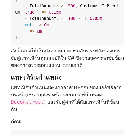
{
 TotalAmount
:
>=
500
,
 Customer
.
IsPremi
um
:
true
}
=>
0.15m
,
{
 TotalAmount
:
>=
100
}
=>
0.05m
,
null
=>
0m
,
    _ 
=>
0m
}
;
สิ่งนี้แสดงให้เห็นถึงความสามารถอันทรงพลังของการ
จับคู่แพทเทิร์นคุณสมบัติใน C# ซึ่งช่วยลดความซับซ้อน
ของการตรวจสอบสถานะออบเจกต์
แพทเทิร์นตำแหน่ง
แพทเทิร์นตำแหน่งจะแยกองค์ประกอบของผลลัพธ์จาก
นิพจน์ (เช่น tuples หรือ records ที่มีเมธอด
) และจับคู่ค่าที่ได้กับแพทเทิร์นที่ซ้อน
Deconstruct
กัน
ก่อน: