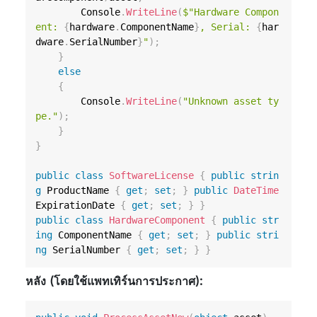
        Console
.
WriteLine
(
$"Hardware Compon
ent: 
{
hardware
.
ComponentName
}
, Serial: 
{
har
dware
.
SerialNumber
}
"
)
;
}
else
{
        Console
.
WriteLine
(
"Unknown asset ty
pe."
)
;
}
}
public
class
SoftwareLicense
{
public
strin
g
 ProductName 
{
get
;
set
;
}
public
DateTime
ExpirationDate 
{
get
;
set
;
}
}
public
class
HardwareComponent
{
public
str
ing
 ComponentName 
{
get
;
set
;
}
public
stri
ng
 SerialNumber 
{
get
;
set
;
}
}
หลัง (โดยใช้แพทเทิร์นการประกาศ):