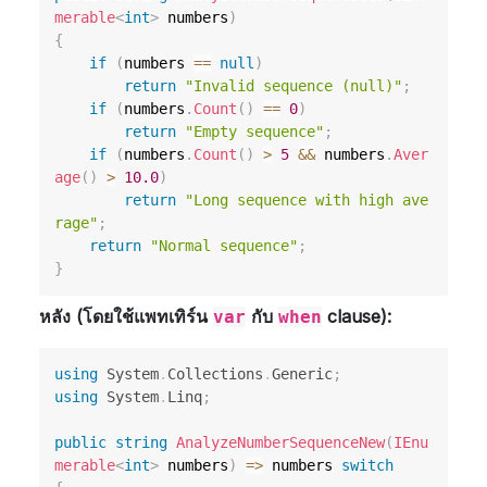
merable
<
int
>
 numbers
)
{
if
(
numbers 
==
null
)
return
"Invalid sequence (null)"
;
if
(
numbers
.
Count
(
)
==
0
)
return
"Empty sequence"
;
if
(
numbers
.
Count
(
)
>
5
&&
 numbers
.
Aver
age
(
)
>
10.0
)
return
"Long sequence with high ave
rage"
;
return
"Normal sequence"
;
}
หลัง (โดยใช้แพทเทิร์น
กับ
clause):
var
when
using
System
.
Collections
.
Generic
;
using
System
.
Linq
;
public
string
AnalyzeNumberSequenceNew
(
IEnu
merable
<
int
>
 numbers
)
=>
 numbers 
switch