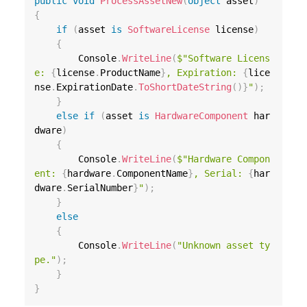
public
void
ProcessAssetNew
(
object
 asset
)
{
if
(
asset 
is
SoftwareLicense
 license
)
{
        Console
.
WriteLine
(
$"Software Licens
e: 
{
license
.
ProductName
}
, Expiration: 
{
lice
nse
.
ExpirationDate
.
ToShortDateString
(
)
}
"
)
;
}
else
if
(
asset 
is
HardwareComponent
 har
dware
)
{
        Console
.
WriteLine
(
$"Hardware Compon
ent: 
{
hardware
.
ComponentName
}
, Serial: 
{
har
dware
.
SerialNumber
}
"
)
;
}
else
{
        Console
.
WriteLine
(
"Unknown asset ty
pe."
)
;
}
}