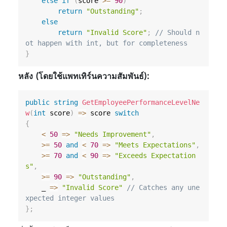
else
if
(
score 
>=
90
)
return
"Outstanding"
;
else
return
"Invalid Score"
;
// Should n
ot happen with int, but for completeness
}
หลัง (โดยใช้แพทเทิร์นความสัมพันธ์):
public
string
GetEmployeePerformanceLevelNe
w
(
int
 score
)
=>
 score 
switch
{
<
50
=>
"Needs Improvement"
,
>=
50
and
<
70
=>
"Meets Expectations"
,
>=
70
and
<
90
=>
"Exceeds Expectation
s"
,
>=
90
=>
"Outstanding"
,
    _ 
=>
"Invalid Score"
// Catches any une
xpected integer values
}
;