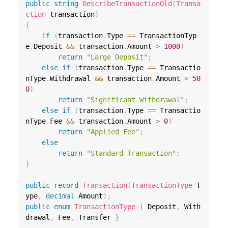
public
string
DescribeTransactionOld
(
Transa
ction
 transaction
)
{
if
(
transaction
.
Type 
==
 TransactionTyp
e
.
Deposit 
&&
 transaction
.
Amount 
>
1000
)
return
"Large Deposit"
;
else
if
(
transaction
.
Type 
==
 Transactio
nType
.
Withdrawal 
&&
 transaction
.
Amount 
>
50
0
)
return
"Significant Withdrawal"
;
else
if
(
transaction
.
Type 
==
 Transactio
nType
.
Fee 
&&
 transaction
.
Amount 
>
0
)
return
"Applied Fee"
;
else
return
"Standard Transaction"
;
}
public
record
Transaction
(
TransactionType
 T
ype
,
decimal
 Amount
)
;
public
enum
TransactionType
{
 Deposit
,
 With
drawal
,
 Fee
,
 Transfer 
}