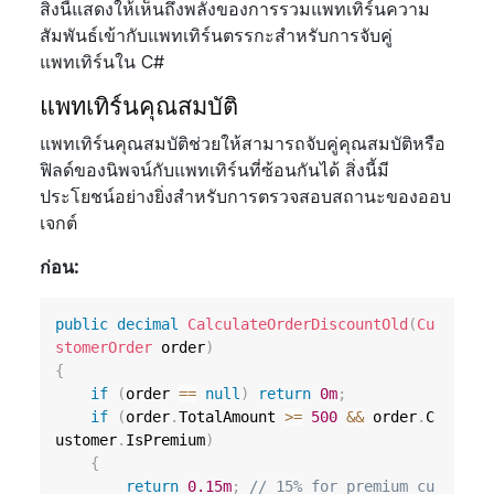
สิ่งนี้แสดงให้เห็นถึงพลังของการรวมแพทเทิร์นความ
สัมพันธ์เข้ากับแพทเทิร์นตรรกะสำหรับการจับคู่
แพทเทิร์นใน C#
แพทเทิร์นคุณสมบัติ
แพทเทิร์นคุณสมบัติช่วยให้สามารถจับคู่คุณสมบัติหรือ
ฟิลด์ของนิพจน์กับแพทเทิร์นที่ซ้อนกันได้ สิ่งนี้มี
ประโยชน์อย่างยิ่งสำหรับการตรวจสอบสถานะของออบ
เจกต์
ก่อน:
public
decimal
CalculateOrderDiscountOld
(
Cu
stomerOrder
 order
)
{
if
(
order 
==
null
)
return
0m
;
if
(
order
.
TotalAmount 
>=
500
&&
 order
.
C
ustomer
.
IsPremium
)
{
return
0.15m
;
// 15% for premium cu