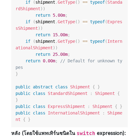
if
(
shipment
.
GetType
(
)
==
typeof
(
Standa
rdShipment
)
)
return
5.00m
;
if
(
shipment
.
GetType
(
)
==
typeof
(
Expres
sShipment
)
)
return
15.00m
;
if
(
shipment
.
GetType
(
)
==
typeof
(
Intern
ationalShipment
)
)
return
25.00m
;
return
0.00m
;
// Default for unknown ty
pes
}
public
abstract
class
Shipment
{
}
public
class
StandardShipment
:
Shipment
{
}
public
class
ExpressShipment
:
Shipment
{
}
public
class
InternationalShipment
:
Shipme
nt
{
}
หลัง (โดยใช้แพทเทิร์นชนิดใน
expression):
switch