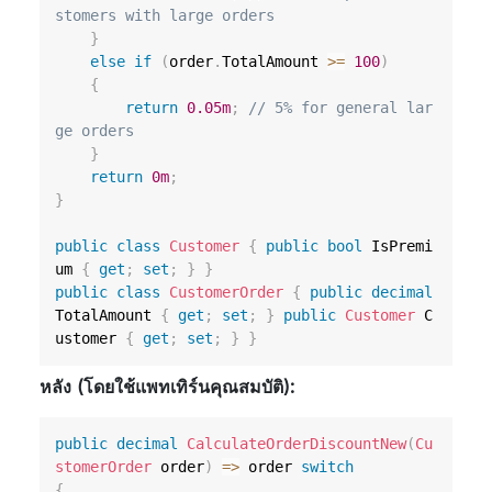
stomers with large orders
}
else
if
(
order
.
TotalAmount 
>=
100
)
{
return
0.05m
;
// 5% for general lar
ge orders
}
return
0m
;
}
public
class
Customer
{
public
bool
 IsPremi
um 
{
get
;
set
;
}
}
public
class
CustomerOrder
{
public
decimal
TotalAmount 
{
get
;
set
;
}
public
Customer
 C
ustomer 
{
get
;
set
;
}
}
หลัง (โดยใช้แพทเทิร์นคุณสมบัติ):
public
decimal
CalculateOrderDiscountNew
(
Cu
stomerOrder
 order
)
=>
 order 
switch
{