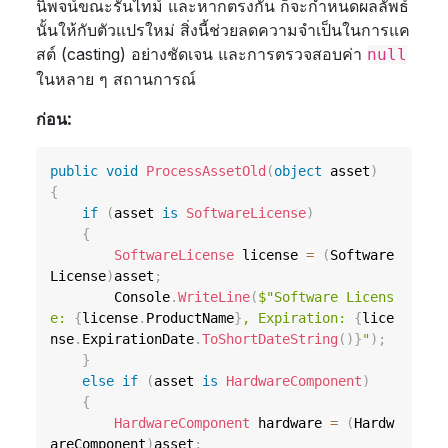
นิพจน์ขณะรันไทม์ และหากตรงกัน ก็จะกำหนดผลลัพธ์
นั้นให้กับตัวแปรใหม่ สิ่งนี้ช่วยลดความจำเป็นในการแค
สต์ (casting) อย่างชัดเจน และการตรวจสอบค่า
null
ในหลาย ๆ สถานการณ์
ก่อน:
public
void
ProcessAssetOld
(
object
 asset
)
{
if
(
asset 
is
SoftwareLicense
)
{
SoftwareLicense
 license 
=
(
Software
License
)
asset
;
        Console
.
WriteLine
(
$"Software Licens
e: 
{
license
.
ProductName
}
, Expiration: 
{
lice
nse
.
ExpirationDate
.
ToShortDateString
(
)
}
"
)
;
}
else
if
(
asset 
is
HardwareComponent
)
{
HardwareComponent
 hardware 
=
(
Hardw
areComponent
)
asset
;