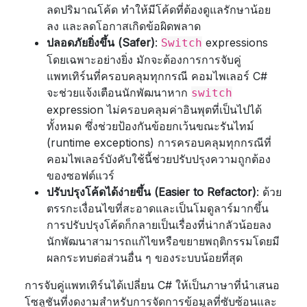
ลดปริมาณโค้ด ทำให้มีโค้ดที่ต้องดูแลรักษาน้อย
ลง และลดโอกาสเกิดข้อผิดพลาด
ปลอดภัยยิ่งขึ้น (Safer)
:
expressions
Switch
โดยเฉพาะอย่างยิ่ง มักจะต้องการการจับคู่
แพทเทิร์นที่ครอบคลุมทุกกรณี คอมไพเลอร์ C#
จะช่วยแจ้งเตือนนักพัฒนาหาก
switch
expression ไม่ครอบคลุมค่าอินพุตที่เป็นไปได้
ทั้งหมด ซึ่งช่วยป้องกันข้อยกเว้นขณะรันไทม์
(runtime exceptions) การครอบคลุมทุกกรณีที่
คอมไพเลอร์บังคับใช้นี้ช่วยปรับปรุงความถูกต้อง
ของซอฟต์แวร์
ปรับปรุงโค้ดได้ง่ายขึ้น (Easier to Refactor)
: ด้วย
ตรรกะเงื่อนไขที่สะอาดและเป็นโมดูลาร์มากขึ้น
การปรับปรุงโค้ดก็กลายเป็นเรื่องที่น่ากลัวน้อยลง
นักพัฒนาสามารถแก้ไขหรือขยายพฤติกรรมโดยมี
ผลกระทบต่อส่วนอื่น ๆ ของระบบน้อยที่สุด
การจับคู่แพทเทิร์นได้เปลี่ยน C# ให้เป็นภาษาที่นำเสนอ
โซลูชันที่งดงามสำหรับการจัดการข้อมูลที่ซับซ้อนและ