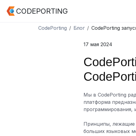
CODEPORTING
CodePorting
Блог
CodePorting запус
17 мая 2024
CodePort
CodePort
Мы в CodePorting ра
платформа предназн
программирования, и
Принципы, лежащие 
больших языковых м