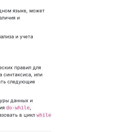
одном языке, может
зличия и
ализа и учета
ских правил для
а синтаксиса, или
ать следующие
туры данных и
ция
,
do-while
азовать в цикл
while