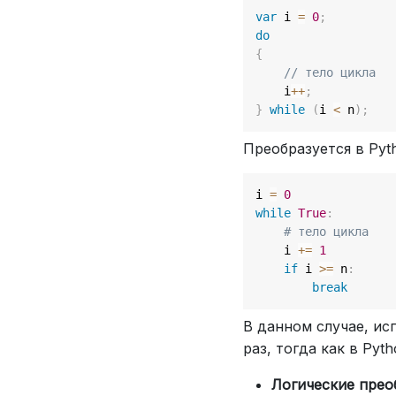
var
 i 
=
0
;
do
{
// тело цикла
    i
++
;
}
while
(
i 
<
 n
)
;
Преобразуется в Py
i 
=
0
while
True
:
# тело цикла
    i 
+=
1
if
 i 
>=
 n
:
break
В данном случае, и
раз, тогда как в Py
Логические прео