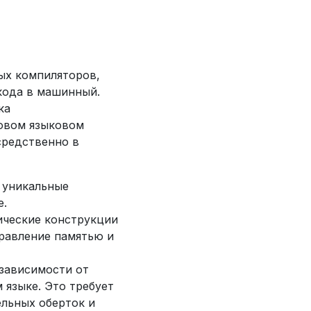
ых компиляторов,
кода в машинный.
ка
новом языковом
средственно в
 уникальные
е.
ические конструкции
равление памятью и
 зависимости от
 языке. Это требует
ельных оберток и