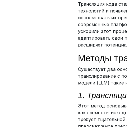
Трансляция кода ста
технологий и появл
использовать их пре
современные платфо
ускорили этот проце
адаптировать свои п
расширяет потенциа
Методы тра
Существует два осно
транслирование с по
модели (LLM) такие к
1. Трансляци
Этот метод основыва
как элементы исходн
требует тщательной 
предсказуемое преоб