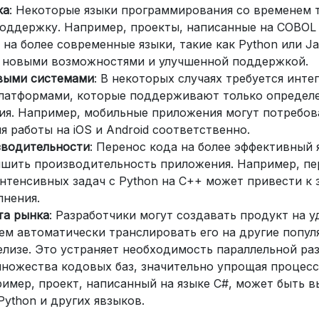
ка
: Некоторые языки программирования со временем 
поддержку. Например, проекты, написанные на COBOL и
на более современные языки, такие как Python или Ja
 новыми возможностями и улучшенной поддержкой.
выми системами
: В некоторых случаях требуется инте
латформами, которые поддерживают только определ
я. Например, мобильные приложения могут потребова
для работы на iOS и Android соответственно.
зводительности
: Перенос кода на более эффективный
чшить производительность приложения. Например, пе
нтенсивных задач с Python на C++ может привести к 
нения.
та рынка
: Разработчики могут создавать продукт на у
тем автоматически транслировать его на другие попул
лизе. Это устраняет необходимость параллельной раз
ножества кодовых баз, значительно упрощая процесс
имер, проект, написанный на языке C#, может быть 
 Python и других явзыков.