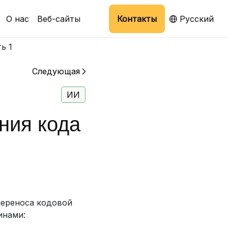
О нас
Веб-сайты
Контакты
Русский
ь 1
Следующая
ИИ
ния кода
переноса кодовой
инами: