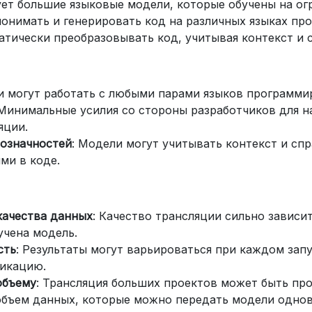
ует большие языковые модели, которые обучены на о
онимать и генерировать код на различных языках пр
тически преобразовывать код, учитывая контекст и 
и могут работать с любыми парами языков программи
 Минимальные усилия со стороны разработчиков для н
яции.
означностей
: Модели могут учитывать контекст и спр
ми в коде.
качества данных
: Качество трансляции сильно зависит
учена модель.
сть
: Результаты могут варьироваться при каждом запу
икацию.
объему
: Трансляция больших проектов может быть пр
объем данных, которые можно передать модели одно