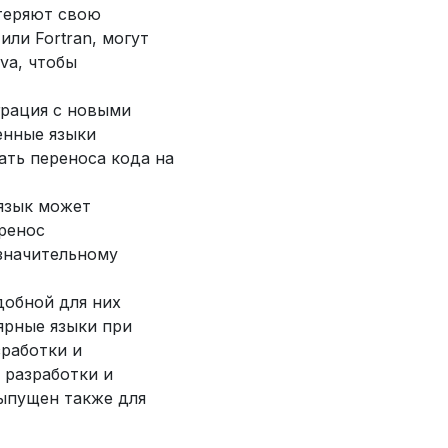
теряют свою
ли Fortran, могут
va, чтобы
грация с новыми
енные языки
ть переноса кода на
 язык может
ренос
значительному
добной для них
ярные языки при
работки и
 разработки и
выпущен также для