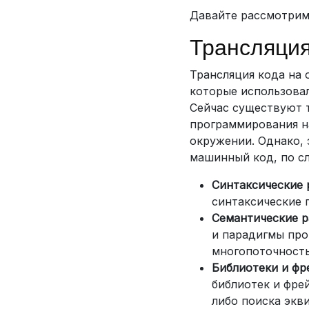
Давайте рассмотрим
Трансляция
Трансляция кода на 
которые использовал
Сейчас существуют т
программирования н
окружении. Однако, 
машинный код, по с
Синтаксические 
синтаксические 
Семантические р
и парадигмы про
многопоточность
Библиотеки и ф
библиотек и фре
либо поиска экв