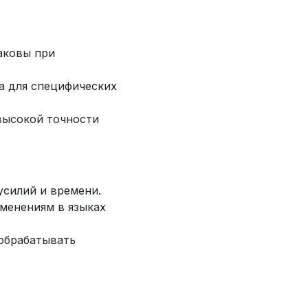
аковы при
ла для специфических
высокой точности
усилий и времени.
зменениям в языках
 обрабатывать