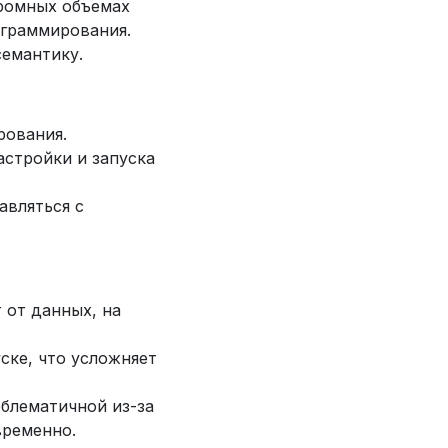
громных объемах
ограммирования.
семантику.
рования.
астройки и запуска
авляться с
 от данных, на
ске, что усложняет
облематичной из-за
временно.