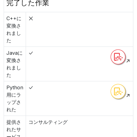
完了した作業
C++に
変換さ
れまし
た
Javaに
変換さ
れまし
た
Python
用にラ
ップさ
れた
提供さ
コンサルティング
れたサ
ービス