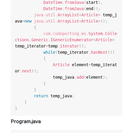
DateTime
.
fromJava
(
start
)
,
DateTime
.
fromJava
(
end
)
)
;
java
.
util
.
ArrayList
<
Article
>
 temp_j
ava
=
new
java
.
util
.
ArrayList
<
Article
>
(
)
;
{
com
.
codeporting
.
ms
.
System
.
Colle
ctions
.
Generic
.
IGenericEnumerator
<
Article
>
temp_iterator
=
temp
.
iterator
(
)
;
while
(
temp_iterator
.
hasNext
(
)
)
{
Article
 element
=
temp_iterat
or
.
next
(
)
;
                temp_java
.
add
(
element
)
;
}
}
return
 temp_java
;
}
}
Program.java