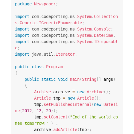
package
Newspaper
;
import
com
.
codeporting
.
ms
.
System
.
Collection
s
.
Generic
.
IGenericEnumerable
;
import
com
.
codeporting
.
ms
.
System
.
Console
;
import
com
.
codeporting
.
ms
.
System
.
DateTime
;
import
com
.
codeporting
.
ms
.
System
.
IDisposabl
e
;
import
java
.
util
.
Iterator
;
public
class
Program
{
public
static
void
main
(
String
[
]
 args
)
{
Archive
 archive 
=
new
Archive
(
)
;
Article
 tmp 
=
new
Article
(
)
;
        tmp
.
setPublishedInternal
(
new
DateTi
me
(
2012
,
12
,
20
)
)
;
        tmp
.
setContent
(
"End of the world co
mes tomorrow!"
)
;
        archive
.
addArticle
(
tmp
)
;