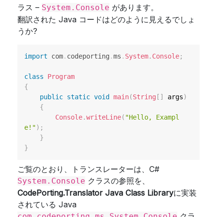
ラス –
があります。
System.Console
翻訳された Java コードはどのように見えるでしょ
うか?
import
com
.
codeporting
.
ms
.
System
.
Console
;
class
Program
{
public
static
void
main
(
String
[
]
 args
)
{
Console
.
writeLine
(
"Hello, Exampl
e!"
)
;
}
}
ご覧のとおり、トランスレーターは、C#
クラスの参照を、
System.Console
CodePorting.Translator Java Class Library
に実装
されている Java
クラ
com.codeporting.ms.System.Console