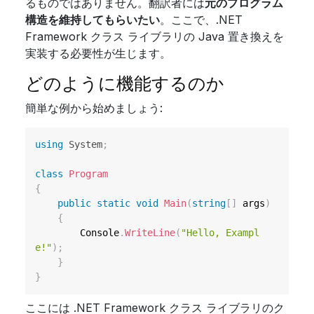
るものではありません。翻訳者には
元のプログラム
構造を維持してもらいたい
。ここで、.NET
Framework クラス ライブラリの Java 置き換えを
実装する必要性が生じます。
どのように機能するのか
簡単な例から始めましょう:
using
System
;
class
Program
{
public
static
void
Main
(
string
[
]
 args
)
{
        Console
.
WriteLine
(
"Hello, Exampl
e!"
)
;
}
}
ここには .NET Framework クラス ライブラリのク