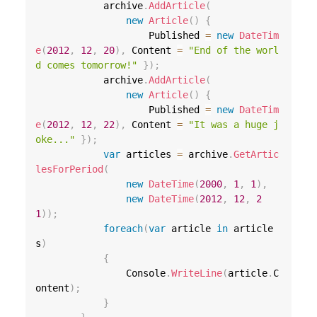
            archive
.
AddArticle
(
new
Article
(
)
{
                    Published 
=
new
DateTim
e
(
2012
,
12
,
20
)
,
 Content 
=
"End of the worl
d comes tomorrow!"
}
)
;
            archive
.
AddArticle
(
new
Article
(
)
{
                    Published 
=
new
DateTim
e
(
2012
,
12
,
22
)
,
 Content 
=
"It was a huge j
oke..."
}
)
;
var
 articles 
=
 archive
.
GetArtic
lesForPeriod
(
new
DateTime
(
2000
,
1
,
1
)
,
new
DateTime
(
2012
,
12
,
2
1
)
)
;
foreach
(
var
 article 
in
 article
s
)
{
                Console
.
WriteLine
(
article
.
C
ontent
)
;
}