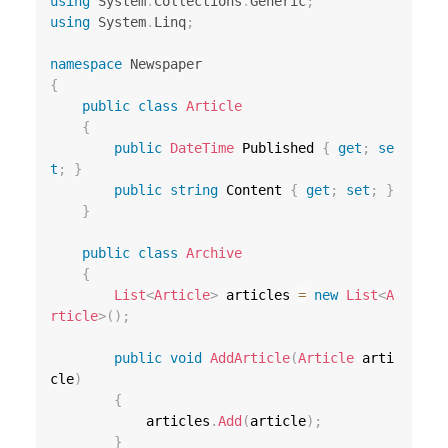
using
System
.
Collections
.
Generic
;
using
System
.
Linq
;
namespace
Newspaper
{
public
class
Article
{
public
DateTime
 Published 
{
get
;
se
t
;
}
public
string
 Content 
{
get
;
set
;
}
}
public
class
Archive
{
List
<
Article
>
 articles 
=
new
List
<
A
rticle
>
(
)
;
public
void
AddArticle
(
Article
 arti
cle
)
{
            articles
.
Add
(
article
)
;
}