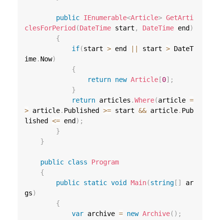
public
IEnumerable
<
Article
>
GetArti
clesForPeriod
(
DateTime
 start
,
DateTime
 end
)
{
if
(
start 
>
 end 
||
 start 
>
 DateT
ime
.
Now
)
{
return
new
Article
[
0
]
;
}
return
 articles
.
Where
(
article 
=
>
 article
.
Published 
>=
 start 
&&
 article
.
Pub
lished 
<=
 end
)
;
}
}
public
class
Program
{
public
static
void
Main
(
string
[
]
 ar
gs
)
{
var
 archive 
=
new
Archive
(
)
;