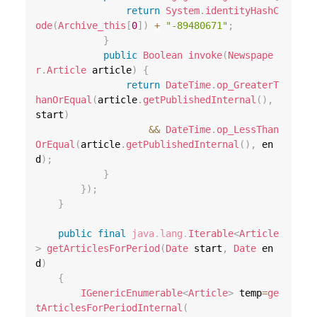
return
System
.
identityHashC
ode
(
Archive_this
[
0
]
)
+
"-89480671"
;
}
public
Boolean
invoke
(
Newspape
r
.
Article
 article
)
{
return
DateTime
.
op_GreaterT
hanOrEqual
(
article
.
getPublishedInternal
(
)
,
start
)
&&
DateTime
.
op_LessThan
OrEqual
(
article
.
getPublishedInternal
(
)
,
 en
d
)
;
}
}
)
;
}
public
final
java
.
lang
.
Iterable
<
Article
>
getArticlesForPeriod
(
Date
 start
,
Date
 en
d
)
{
IGenericEnumerable
<
Article
>
 temp
=
ge
tArticlesForPeriodInternal
(