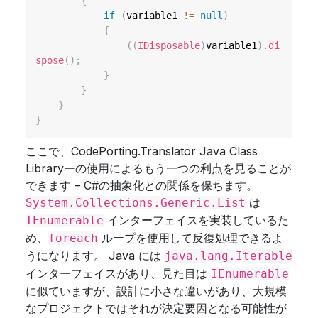
{
if
(
variable1 
!=
null
)
{
(
(
IDisposable
)
variable1
)
.
di
spose
(
)
;
}
}
}
}
ここで、CodePorting.Translator Java Class
Libraryーの使用によるもう一つの利点を見ることが
できます – C#の抽象化との関係を保ちます。
は
System.Collections.Generic.List
インターフェイスを実装しているた
IEnumerable
め、
ループを使用して反復処理できるよ
foreach
うになります。 Java には
java.lang.Iterable
インターフェイスがあり、見た目は
IEnumerable
に似ていますが、設計に小さな違いがあり、大規模
なプロジェクトではそれが決定要因となる可能性が