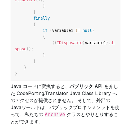
}
}
finally
{
if
(
variable1 
!=
null
)
{
(
(
IDisposable
)
variable1
)
.
di
spose
(
)
;
}
}
}
}
Java コードに変換すると、
パブリック API
を介し
た CodePorting.Translator Java Class Library へ
のアクセスが提供されません。 そして、外部の
Javaワールドは、パブリックプロキシメソッドを使
って、私たちの
クラスとやりとりするこ
Archive
とができます。