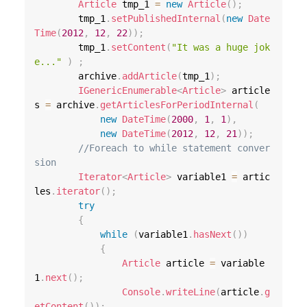
Article
 tmp_1 
=
new
Article
(
)
;
        tmp_1
.
setPublishedInternal
(
new
Date
Time
(
2012
,
12
,
22
)
)
;
        tmp_1
.
setContent
(
"It was a huge jok
e..."
)
;
        archive
.
addArticle
(
tmp_1
)
;
IGenericEnumerable
<
Article
>
 article
s 
=
 archive
.
getArticlesForPeriodInternal
(
new
DateTime
(
2000
,
1
,
1
)
,
new
DateTime
(
2012
,
12
,
21
)
)
;
//Foreach to while statement conver
sion
Iterator
<
Article
>
 variable1 
=
 artic
les
.
iterator
(
)
;
try
{
while
(
variable1
.
hasNext
(
)
)
{
Article
 article 
=
 variable
1
.
next
(
)
;
Console
.
writeLine
(
article
.
g
etContent
(
)
)
;