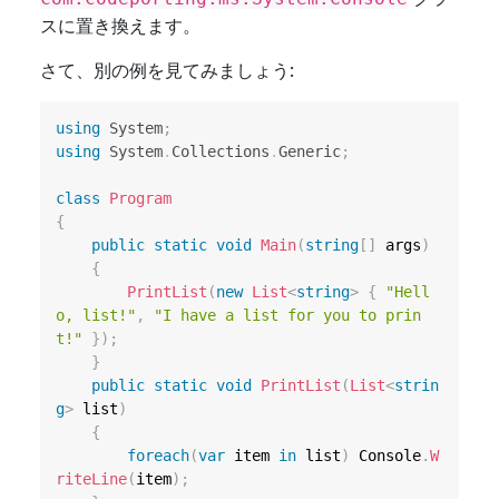
スに置き換えます。
さて、別の例を見てみましょう:
using
System
;
using
System
.
Collections
.
Generic
;
class
Program
{
public
static
void
Main
(
string
[
]
 args
)
{
PrintList
(
new
List
<
string
>
{
"Hell
o, list!"
,
"I have a list for you to prin
t!"
}
)
;
}
public
static
void
PrintList
(
List
<
strin
g
>
 list
)
{
foreach
(
var
 item 
in
 list
)
 Console
.
W
riteLine
(
item
)
;