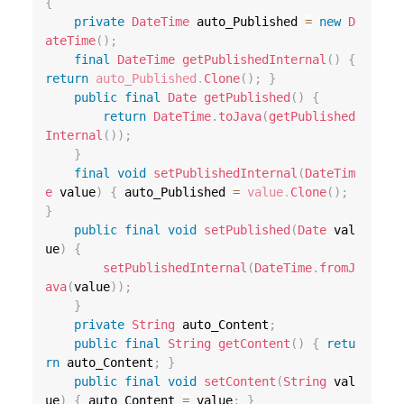
{
private
DateTime
 auto_Published 
=
new
D
ateTime
(
)
;
final
DateTime
getPublishedInternal
(
)
{
return
auto_Published
.
Clone
(
)
;
}
public
final
Date
getPublished
(
)
{
return
DateTime
.
toJava
(
getPublished
Internal
(
)
)
;
}
final
void
setPublishedInternal
(
DateTim
e
 value
)
{
 auto_Published 
=
value
.
Clone
(
)
;
}
public
final
void
setPublished
(
Date
 val
ue
)
{
setPublishedInternal
(
DateTime
.
fromJ
ava
(
value
)
)
;
}
private
String
 auto_Content
;
public
final
String
getContent
(
)
{
retu
rn
 auto_Content
;
}
public
final
void
setContent
(
String
 val
ue
)
{
 auto_Content 
=
 value
;
}