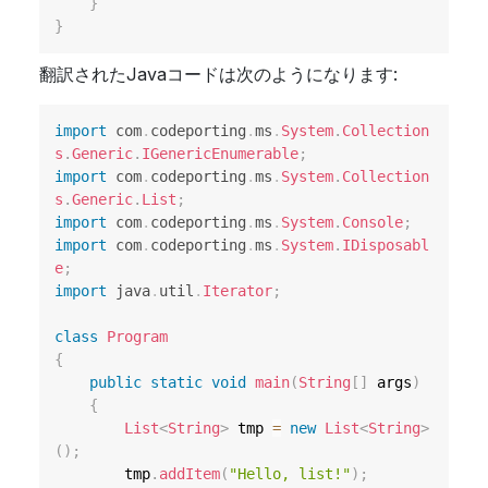
}
}
翻訳されたJavaコードは次のようになります:
import
com
.
codeporting
.
ms
.
System
.
Collection
s
.
Generic
.
IGenericEnumerable
;
import
com
.
codeporting
.
ms
.
System
.
Collection
s
.
Generic
.
List
;
import
com
.
codeporting
.
ms
.
System
.
Console
;
import
com
.
codeporting
.
ms
.
System
.
IDisposabl
e
;
import
java
.
util
.
Iterator
;
class
Program
{
public
static
void
main
(
String
[
]
 args
)
{
List
<
String
>
 tmp 
=
new
List
<
String
>
(
)
;
        tmp
.
addItem
(
"Hello, list!"
)
;