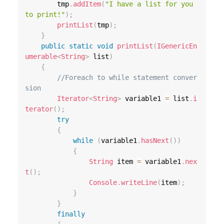
        tmp
.
addItem
(
"I have a list for you 
to print!"
)
;
printList
(
tmp
)
;
}
public
static
void
printList
(
IGenericEn
umerable
<
String
>
 list
)
{
//Foreach to while statement conver
sion
Iterator
<
String
>
 variable1 
=
 list
.
i
terator
(
)
;
try
{
while
(
variable1
.
hasNext
(
)
)
{
String
 item 
=
 variable1
.
nex
t
(
)
;
Console
.
writeLine
(
item
)
;
}
}
finally