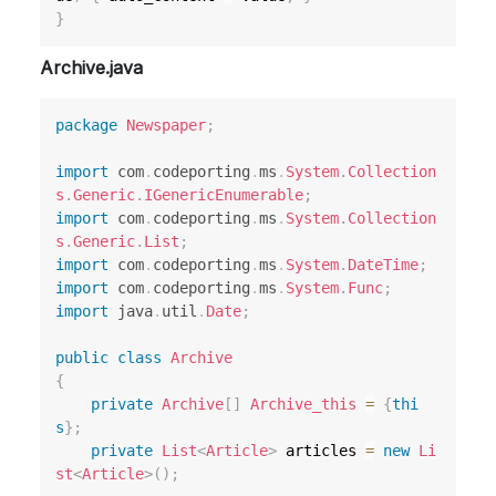
}
Archive.java
package
Newspaper
;
import
com
.
codeporting
.
ms
.
System
.
Collection
s
.
Generic
.
IGenericEnumerable
;
import
com
.
codeporting
.
ms
.
System
.
Collection
s
.
Generic
.
List
;
import
com
.
codeporting
.
ms
.
System
.
DateTime
;
import
com
.
codeporting
.
ms
.
System
.
Func
;
import
java
.
util
.
Date
;
public
class
Archive
{
private
Archive
[
]
Archive_this
=
{
thi
s
}
;
private
List
<
Article
>
 articles 
=
new
Li
st
<
Article
>
(
)
;