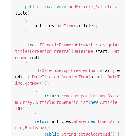
public
final
void
addArticle
(
Article
 ar
ticle
)
{
        articles
.
addItem
(
article
)
;
}
final
IGenericEnumerable
<
Article
>
getAr
ticlesForPeriodInternal
(
DateTime
 start
,
Dat
eTime
 end
)
{
if
(
DateTime
.
op_GreaterThan
(
start
,
 e
nd
)
||
DateTime
.
op_GreaterThan
(
start
,
DateT
ime
.
getNow
(
)
)
)
{
return
com
.
codeporting
.
ms
.
Syste
m
.
Array
.
<
Article
>
toGenericList
(
new
Article
[
0
]
)
;
}
return
 articles
.
where
(
new
Func
<
Arti
cle
,
Boolean
>
(
)
{
public
String
getDelegateId
(
)
{