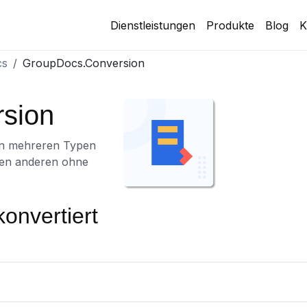
Dienstleistungen
Produkte
Blog
K
cs
GroupDocs.Conversion
sion
en mehreren Typen
len anderen ohne
konvertiert