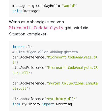
message 
=
 greet
.
SayHello
(
"World"
)
print
(
message
)
Wenn es Abhängigkeiten von
gibt, wird die
Microsoft.CodeAnalysis
Situation komplexer:
import
# Hinzufügen aller Abhängigkeiten
clr
.
AddReference
(
"Microsoft.CodeAnalysis.dl
l"
)
clr
.
AddReference
(
"Microsoft.CodeAnalysis.CS
harp.dll"
)
.
.
.
clr
.
AddReference
(
"System.Collections.Immuta
ble.dll"
)
clr
.
AddReference
(
"MyLibrary.dll"
)
from
 MyLibrary 
import
 Greeting
