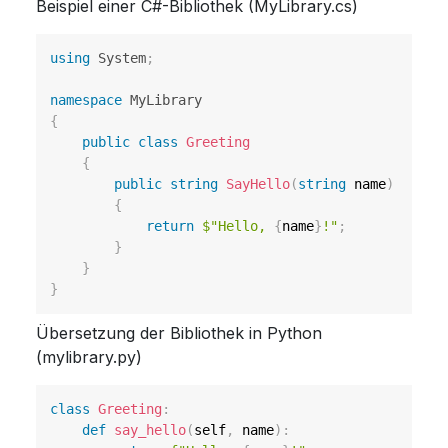
Beispiel einer C#-Bibliothek (MyLibrary.cs)
using
System
;
namespace
MyLibrary
{
public
class
Greeting
{
public
string
SayHello
(
string
 name
)
{
return
$"Hello, 
{
name
}
!"
;
}
}
}
Übersetzung der Bibliothek in Python
(mylibrary.py)
class
Greeting
:
def
say_hello
(
self
,
 name
)
: