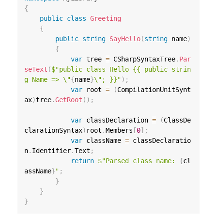
{
public
class
Greeting
{
public
string
SayHello
(
string
 name
)
{
var
 tree 
=
 CSharpSyntaxTree
.
Par
seText
(
$"public class Hello {{ public strin
g Name => \"
{
name
}
\"; }}"
)
;
var
 root 
=
(
CompilationUnitSynt
ax
)
tree
.
GetRoot
(
)
;
var
 classDeclaration 
=
(
ClassDe
clarationSyntax
)
root
.
Members
[
0
]
;
var
 className 
=
 classDeclaratio
n
.
Identifier
.
Text
;
return
$"Parsed class name: 
{
cl
assName
}
"
;
}
}
}