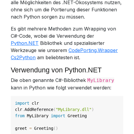
alle Möglichkeiten des .NET-Ökosystems nutzen,
ohne sich um die Portierung dieser Funktionen
nach Python sorgen zu müssen.
Es gibt mehrere Methoden zum Wrapping von
C#-Code, wobei die Verwendung der
Python.NET
Bibliothek und spezialisierter
Werkzeuge wie unserem
CodePorting.Wrapper
Cs2Python
am beliebtesten ist.
Verwendung von Python.NET
Die oben genannte C#-Bibliothek
MyLibrary
kann in Python wie folgt verwendet werden:
import
 clr

clr
.
AddReference
(
"MyLibrary.dll"
)
from
 MyLibrary 
import
 Greeting

greet 
=
 Greeting
(
)