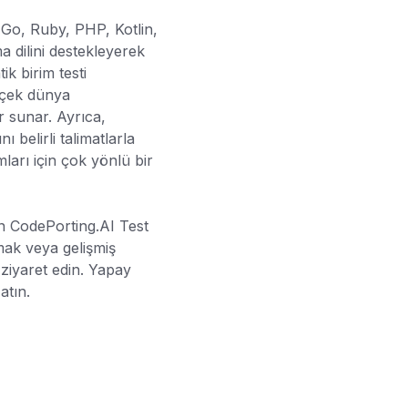
Go, Ruby, PHP, Kotlin,
 dilini destekleyerek
k birim testi
rçek dünya
r sunar. Ayrıca,
 belirli talimatlarla
mları için çok yönlü bir
için CodePorting.AI Test
mak veya gelişmiş
 ziyaret edin. Yapay
atın.