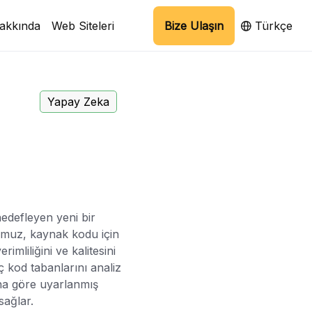
akkında
Web Siteleri
Bize Ulaşın
Türkçe
Yapay Zeka
 hedefleyen yeni bir
umuz, kaynak kodu için
imliliğini ve kalitesini
ç kod tabanlarını analiz
ına göre uyarlanmış
sağlar.