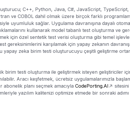
uşturucu; C++, Python, Java, C#, JavaScript, TypeScript, 
ortran ve COBOL dahil olmak üzere birçok farklı programlama
siyle uyumluluk sağlar. Uygulama davranışına dayalı otomati
çıklamalarını kullanarak model tabanlı test oluşturma ve ge
ek için özel sentetik test verisi oluşturma gibi temel işlevle
 test gereksinimlerini karşılamak için yapay zekanın davranışını
bu yapay zeka birim testi oluşturucuyu çeşitli geliştirme orta
k birim testi oluşturma ile geliştirmek isteyen geliştiriciler 
nılabilir. Aracı keşfetmek, ücretsiz uygulamalarımızla başla
 bir abonelik planı seçmek amacıyla
CodePorting.AI
sitesini
mleriyle yazılım kalitenizi optimize etmede bir sonraki adımı 