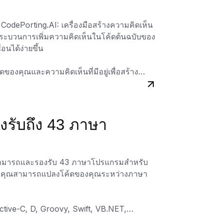
บน CodePorting.AI: เครื่องมือสร้างความคิดเห็น
าพกระบวนการเพิ่มความคิดเห็นในโค้ดต้นฉบับของ
อนได้ง่ายขึ้น
้ดของคุณและความคิดเห็นที่มีอยู่เพื่อสร้าง
ยิ่งสำหรับ API สาธารณะ ทำให้โค้ดของคุณมี
ุบันเครื่องมือนี้รองรับภาษาการเขียนโปรแกรม
รับถึง 43 ภาษา
างความคิดเห็นโค้ดด้วย AI ยังช่วยปรับปรุง
อธิบายและบริบทที่ละเอียด ช่วยลดเวลาและ
่คุ้นเคย
มสามารถและรองรับ 43 ภาษาโปรแกรมสำหรับ
ว่าคุณสามารถแปลงโค้ดของคุณระหว่างภาษา
่มเพิ่มความคิดเห็นโค้ดของคุณ เยี่ยมชม
tive-C, D, Groovy, Swift, VB.NET,