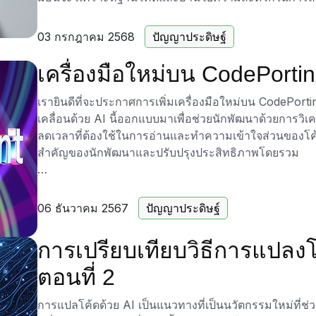
ทดสอบที่ครอบคลุมซึ่งปรับให้เข้ากับความต้องการเฉพาะ
ทรัพยากรอันมีค่า
03 กรกฎาคม 2568
ปัญญาประดิษฐ์
เครื่องมือสร้างชุดทดสอบ CodePorting.AI รองรับภาษา
เครื่องมือใหม่บน CodePorti
Java, C#, JavaScript, TypeScript, Go, Ruby, PHP, Ko
COBOL รวมถึงภาษาอื่นๆ อีกมากมาย ซึ่งรับประกันความเข้
เรายินดีที่จะประกาศการเพิ่มเครื่องมือใหม่บน CodePorti
มีฟังก์ชันการทำงานหลัก เช่น การสร้างชุดทดสอบยูนิตอ
เคลื่อนด้วย AI นี้ออกแบบมาเพื่อช่วยนักพัฒนาด้วยการวิเ
การสร้างการทดสอบตามโมเดลโดยใช้คำอธิบายภาษาธรรม
ลดเวลาที่ต้องใช้ในการอ่านและทำความเข้าใจส่วนของโค
แบบกำหนดเองเพื่อจำลองสถานการณ์จริง นอกจากนี้ นักพ
สำคัญของนักพัฒนาและปรับปรุงประสิทธิภาพโดยรวม
คำสั่งเฉพาะเพื่อให้ตรงตามข้อกำหนดการทดสอบที่ไม่ซ้ำกัน
โซลูชันที่หลากหลายสำหรับสภาพแวดล้อมการพัฒนาที่แต
Code Explainer รองรับภาษาโปรแกรมหลากหลาย ทำให้เป็
ทำงานกับเทคโนโลยีที่แตกต่างกัน หนึ่งในคุณสมบัติที่
06 ธันวาคม 2567
ปัญญาประดิษฐ์
สำหรับนักพัฒนาที่ต้องการยกระดับกระบวนการทดสอบด้วยก
อธิบาย ผู้ใช้สามารถปรับระดับความละเอียดของคำอธิบา
สร้างชุดทดสอบ CodePorting.AI พร้อมใช้งานแล้ววันนี้ เ
แนะนำภายในคอมเมนต์เพื่อปรับแต่งคำอธิบายตามความ
การเปรียบเทียบวิธีการแปลงโ
เครื่องมือ เริ่มต้นใช้งานแอปฟรีของเรา หรือเลือกแผนการสม
อีกขั้นในการเพิ่มประสิทธิภาพคุณภาพซอฟต์แวร์ของคุณด้
นอกจากการจัดการโค้ดที่มีรูปแบบดีแล้ว Code Explain
ตอนที่ 2
ไม่ได้จัดรูปแบบและนิพจน์ทางไวยากรณ์ที่ซับซ้อนได้อีกด
กับความหมายของโค้ดที่ไม่สมบูรณ์หรือไม่สมบูรณ์บางส่ว
การแปลโค้ดด้วย AI เป็นแนวทางที่เป็นนวัตกรรมใหม่ท