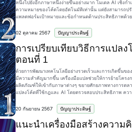
เชิงลึกที่เป็นประโยชน์แม้จากฐานโค้ดที่ไม่สมบูรณ์ คำ
หนึ่งไปยังอีกภาษาหนึ่งง่ายขึ้นอย่างมาก โมเดล AI เชิง
ทำให้ง่ายสำหรับนักพัฒนาที่จะเข้าใจและใช้ข้อมูล
ความหมายของโค้ดโดยอัตโนมัติเท่านั้น แต่ยังสามารถป
แพลตฟอร์มเป้าหมายและข้อกำหนดด้านประสิทธิภาพด้วย
เราเชิญชวนให้คุณสำรวจเครื่องมือ Code Explainer ให
ของคุณได้อย่างไร สำหรับข้อมูลเพิ่มเติมและทดลองใช้ C
02 ตุลาคม 2567
ปัญญาประดิษฐ์
CodePorting.AI
.
การเปรียบเทียบวิธีการแปลงโ
ตอนที่ 1
ด้วยการพัฒนาเทคโนโลยีอย่างรวดเร็วและการเกิดขึ้นข
มีความสำคัญมากขึ้น เครื่องมือแปลช่วยให้การย้ายโครงการ
ผลิตภัณฑ์ให้เข้ากับภาษาต่างๆ ขยายศักยภาพทางการตลา
แปลงโค้ดที่ใช้กฎและ AI โดยตรวจสอบประสิทธิภาพ ควา
20 กันยายน 2567
ปัญญาประดิษฐ์
แนะนำเครื่องมือสร้างความคิ