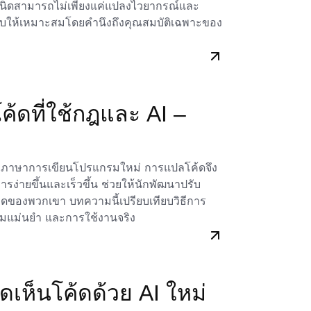
อธิบายถูกนำเสนอในรูปแบบที่ชัดเจนและสะดวก
กำเนิดสามารถไม่เพียงแค่แปลงไวยากรณ์และ
รับให้เหมาะสมโดยคำนึงถึงคุณสมบัติเฉพาะของ
ม่และดูว่ามันสามารถช่วยกระบวนการพัฒนา
ode Explainer โปรดเยี่ยมชม
ค้ดที่ใช้กฎและ AI –
องภาษาการเขียนโปรแกรมใหม่ การแปลโค้ดจึง
ง่ายขึ้นและเร็วขึ้น ช่วยให้นักพัฒนาปรับ
ดของพวกเขา บทความนี้เปรียบเทียบวิธีการ
มแม่นยำ และการใช้งานจริง
ดเห็นโค้ดด้วย AI ใหม่