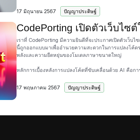
VBScript, ActionScript และอื่นๆ อีกมากมาย ซึ่งเข้าร่วม
C++, Go, Java, Lua, Perl และ Python
17 มิถุนายน 2567
ปัญญาประดิษฐ์
ไม่ว่าคุณจะทำงานกับภาษายอดนิยมหรือภาษาที่เฉพาะเจาะ
CodePorting เปิดตัวเว็บไซต์
คุณ คุณสามารถแปลงโค้ดต้นฉบับจากภาษาเหล่านี้ไปยัง
ประสิทธิภาพมากขึ้น
เราที่ CodePorting มีความยินดีที่จะประกาศเปิดตัวเว็บไ
นี้ถูกออกแบบมาเพื่ออำนวยความสะดวกในการแปลงโค้ด
ตรวจสอบคุณสมบัติใหม่และใช้ประโยชน์จากความสามารถท
พลังและความยืดหยุ่นของโมเดลภาษาขนาดใหญ่
CodePorting.AI
. ขอให้สนุกกับการเขียนโค้ด!
หลักการเบื้องหลังการแปลงโค้ดที่ขับเคลื่อนด้วย AI คือ
ด้วยข้อมูลการเขียนโปรแกรมจำนวนมาก โมเดลเหล่านี
เขียนโปรแกรมต่างๆ ทำให้สามารถแปลโค้ดจากภาษาหนึ่งไป
17 พฤษภาคม 2567
ปัญญาประดิษฐ์
คงรักษาตรรกะและฟังก์ชันดั้งเดิมไว้ วิธีการนี้ทำให้มั่นใจ
ไวยากรณ์เท่านั้น แต่ยังได้รับการปรับให้เหมาะสมสำห
ด้วย
ปัจจุบันเว็บไซต์มีความสามารถในการแปลงโค้ดสแนปชอตและ
เพียงจุดเริ่มต้น ในอนาคตอันใกล้ เราวางแผนที่จะนำเสนอฟ
แปลงโปรเจ็กต์ทั้งหมด ซึ่งจะช่วยให้คุณสามารถแปลงโปรเจ