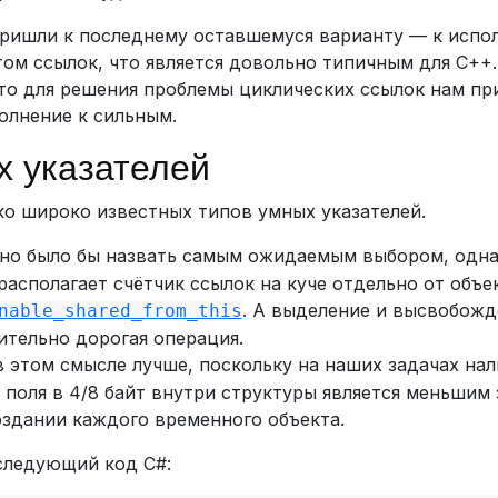
пришли к последнему оставшемуся варианту — к исп
том ссылок, что является довольно типичным для C++.
что для решения проблемы циклических ссылок нам пр
олнение к сильным.
 указателей
о широко известных типов умных указателей.
о было бы назвать самым ожидаемым выбором, однак
располагает счётчик ссылок на куче отдельно от объе
. А выделение и высвобожд
nable_shared_from_this
ительно дорогая операция.
 этом смысле лучше, поскольку на наших задачах нал
 поля в 4/8 байт внутри структуры является меньшим 
оздании каждого временного объекта.
следующий код C#: