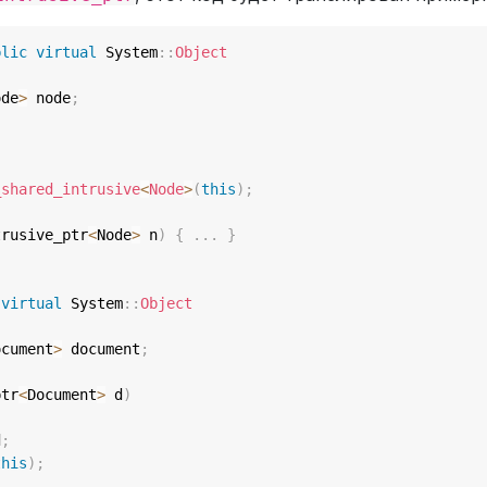
blic
virtual
 System
::
Object
ode
>
 node
;
_shared_intrusive
<
Node
>
(
this
)
;
trusive_ptr
<
Node
>
 n
)
{
.
.
.
}
virtual
 System
::
Object
ocument
>
 document
;
ptr
<
Document
>
 d
)
d
;
this
)
;