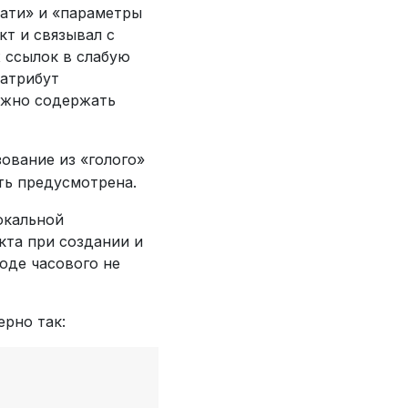
чати» и «параметры
кт и связывал с
 ссылок в слабую
 атрибут
лжно содержать
ование из «голого»
сть предусмотрена.
окальной
кта при создании и
оде часового не
рно так: