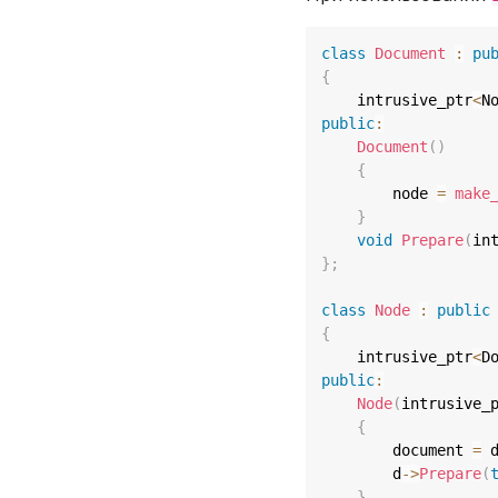
class
Document
:
pu
{
    intrusive_ptr
<
N
public
:
Document
(
)
{
        node 
=
make
}
void
Prepare
(
in
}
;
class
Node
:
public
{
    intrusive_ptr
<
D
public
:
Node
(
intrusive_
{
        document 
=
 
        d
->
Prepare
(
}