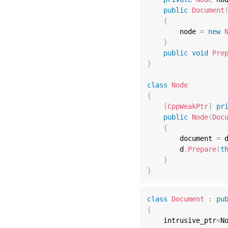
public
Document
{
        node 
=
new
}
public
void
Pre
}
class
Node
{
[
CppWeakPtr
]
pr
public
Node
(
Doc
{
        document 
=
 
        d
.
Prepare
(
t
}
}
class
Document
:
pu
{
    intrusive_ptr
<
N