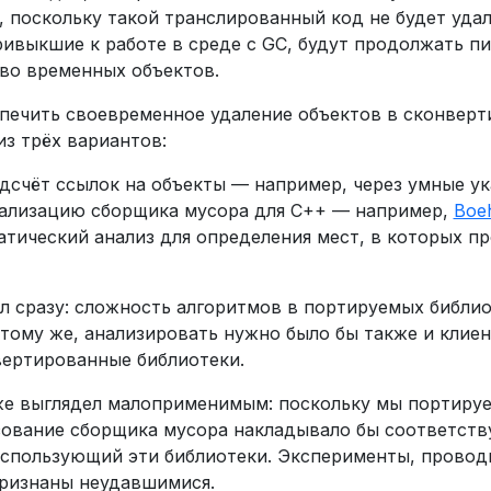
 поскольку такой транслированный код не будет удал
ивыкшие к работе в среде с GC, будут продолжать пи
о временных объектов.
спечить своевременное удаление объектов в сконвер
з трёх вариантов:
дсчёт ссылок на объекты — например, через умные ук
ализацию сборщика мусора для C++ — например,
Boe
атический анализ для определения мест, в которых п
л сразу: сложность алгоритмов в портируемых библио
тому же, анализировать нужно было бы также и клиен
ертированные библиотеки.
же выглядел малоприменимым: поскольку мы портируе
зование сборщика мусора накладывало бы соответст
использующий эти библиотеки. Эксперименты, провод
признаны неудавшимися.