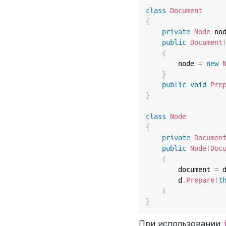
class
Document
{
private
Node
 no
public
Document
{
        node 
=
new
}
public
void
Pre
}
class
Node
{
private
Documen
public
Node
(
Doc
{
        document 
=
 
        d
.
Prepare
(
t
}
}
При использовании