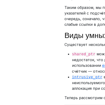
Таким образом, мы 
указателей с подсчё
очередь, означало, 
слабые ссылки в доп
Виды умных
Существует нескольк
можн
shared_ptr
недостаток, что 
использовании
e
счётчик — относ
в
intrusive_ptr
неиспользуемого
аллокация при с
Теперь рассмотрим 