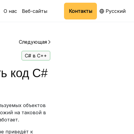
О нас
Веб-сайты
Контакты
Русский
Следующая
C# в C++
ь код C#
льзуемых объектов
хожий на таковой в
аботает.
не приведёт к