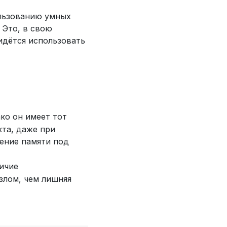
ользованию умных
 Это, в свою
идётся использовать
о он имеет тот
кта, даже при
ение памяти под
ичие
злом, чем лишняя