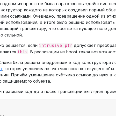
в одном из проектов была пара классов «действие пе
онструктор каждого из которых создавал парный объе
ими ссылками. Очевидно, превращение одной из этих
й использования. В итоге было решено использовать
зывающий транслятору, что соответствующее поле до
о сильной.
ко решается, если
допускает преобраз
intrusive_ptr
является
. В реализации из boost такая возможно
this
блема была решена внедрением в код конструктора л
о
, которая увеличивала счётчик ссылок текущего объе
нии. Причём уменьшение счётчика ссылок до нуля в к
ю защищаемого объекта.
правками код до и после трансляции выглядел приме
de
;