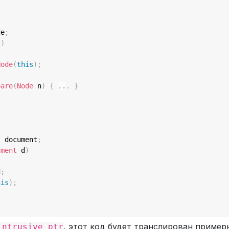
de
;
(
)
Node
(
this
)
;
pare
(
Node
 n
)
{
..
.
}
t
 document
;
ument
 d
)
d
;
his
)
;
, этот код будет транслирован пример
intrusive_ptr