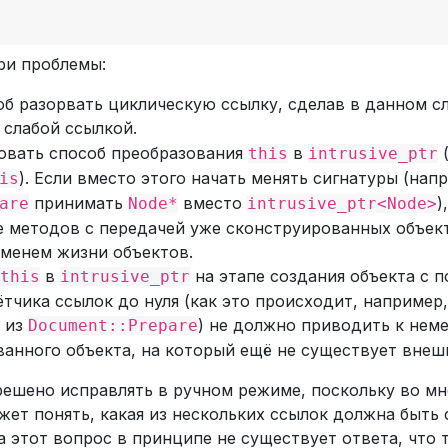
ри проблемы:
б разорвать циклическую ссылку, сделав в данном с
слабой ссылкой.
овать способ преобразования
в
(
this
intrusive_ptr
). Если вместо этого начать менять сигнатуры (нап
is
принимать
вместо
)
are
Node*
intrusive_ptr<Node>
е методов с передачей уже сконструированных объек
менем жизни объектов.
в
на этапе создания объекта с
this
intrusive_ptr
тчика ссылок до нуля (как это происходит, например,
 из
) не должно приводить к нем
Document::Prepare
анного объекта, на который ещё не существует внеш
ешено исправлять в ручном режиме, поскольку во мн
жет понять, какая из нескольких ссылок должна быть с
а этот вопрос в принципе не существует ответа, что 