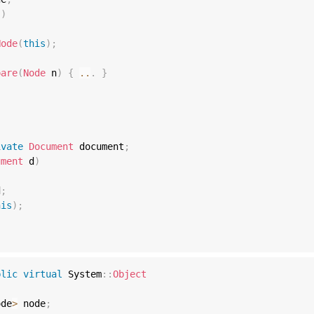
(
)
Node
(
this
)
;
pare
(
Node
 n
)
{
..
.
}
ivate
Document
 document
;
ument
 d
)
d
;
his
)
;
blic
virtual
 System
::
Object
ode
>
 node
;