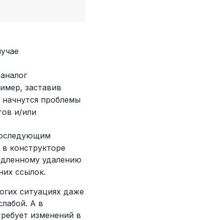
лучае
аналог
ример, заставив
, начнутся проблемы
тов и/или
 последующим
 в конструкторе
едленному удалению
них ссылок.
огих ситуациях даже
лабой. А в
требует изменений в