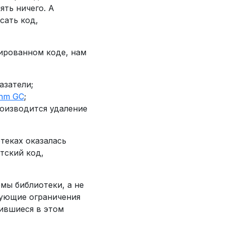
ять ничего. А
сать код,
тированном коде, нам
азатели;
hm GC
;
роизводится удаление
теках оказалась
тский код,
мы библиотеки, а не
вующие ограничения
ившиеся в этом