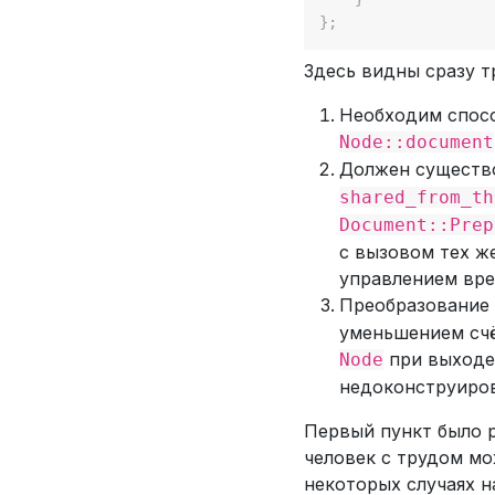
}
;
Здесь видны сразу т
Необходим спосо
Node::document
Должен существ
shared_from_th
Document::Prep
с вызовом тех ж
управлением вре
Преобразование
уменьшением счё
при выходе
Node
недоконструиров
Первый пункт было р
человек с трудом мо
некоторых случаях н