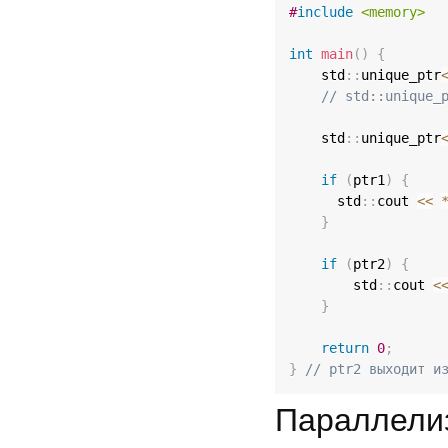
#
include
<memory>
int
main
(
)
{
    std
::
unique_ptr
// std::unique_
    std
::
unique_ptr
if
(
ptr1
)
{
      std
::
cout 
<<
}
if
(
ptr2
)
{
        std
::
cout 
<
}
return
0
;
}
// ptr2 выходит и
Параллелиз