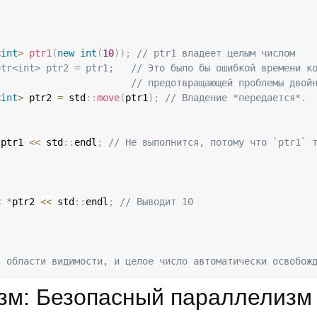
<
int
>
ptr1
(
new
int
(
10
)
)
;
// ptr1 владеет целым числом
ptr<int> ptr2 = ptr1;   // Это было бы ошибкой времени к
// предотвращающей проблемы двой
<
int
>
 ptr2 
=
 std
::
move
(
ptr1
)
;
// Владение *передается*.
*
ptr1 
<<
 std
::
endl
;
// Не выполнится, потому что `ptr1` 
<
*
ptr2 
<<
 std
::
endl
;
// Выводит 10
з области видимости, и целое число автоматически освобож
м: Безопасный параллелизм