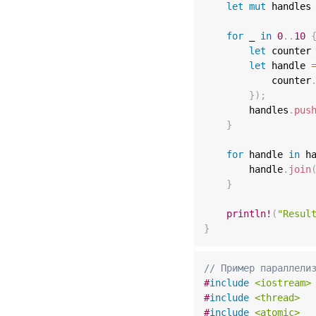
let
mut
 handles
for
 _ 
in
0
..
10
let
 counter
let
 handle 
            counter
}
)
;
        handles
.
pus
}
for
 handle 
in
 h
        handle
.
join
}
println!
(
"Resul
}
// Пример параллели
#
include
<iostream>
#
include
<thread>
#
include
<atomic>