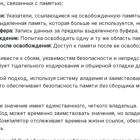
к, связанных с памятью:
и:
Указатели, ссылающиеся на освобожденную память
деленная память, которая больше не используется, н
фера:
Запись данных за пределы выделенного буфера.
ждение:
Попытка освободить одну и ту же область па
осле освобождения:
Доступ к памяти после ее освобо
ивести к сбоям, уязвимостям безопасности и непред
ует тщательного кодирования и обширной отладки дл
гой подход, используя систему
владения
и заимствова
Это обеспечивает безопасность памяти
без
сборщика м
 значение имеет единственного, четкого владельца.
од может временно заимствовать значения, но владе
омпилятор отслеживает времена жизни ссылок, обес
ь.