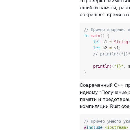
“Проверка заимствов
ошибки памяти, расп
сокращает время отл
// Пример владения 
fn
main
(
)
{
let
 s1 
=
String
let
 s2 
=
 s1
;
// println!("{}
println!
(
"{}"
,
 
}
Современный C++ пр
идиому “Получение р
памяти и предотвращ
компиляции Rust обе
// Пример умного ук
#
include
<iostream>