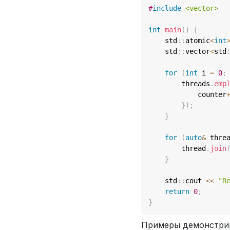
#
include
<vector>
int
main
(
)
{
    std
::
atomic
<
int
    std
::
vector
<
std
for
(
int
 i 
=
0
;
        threads
.
emp
            counter
}
)
;
}
for
(
auto
&
 thre
        thread
.
join
}
    std
::
cout 
<<
"R
return
0
;
}
Примеры демонстрир