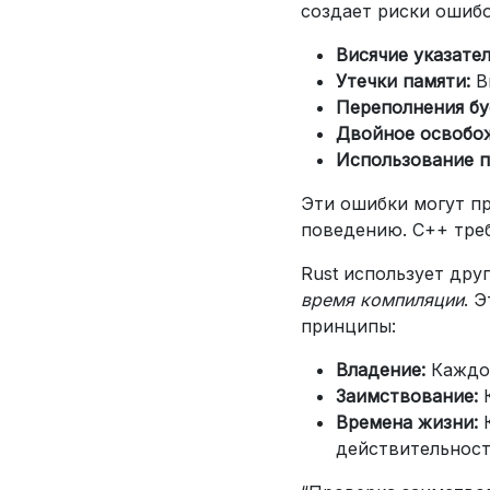
создает риски ошибо
Висячие указател
Утечки памяти:
Вы
Переполнения бу
Двойное освобо
Использование п
Эти ошибки могут пр
поведению. C++ треб
Rust использует дру
время компиляции
. 
принципы:
Владение:
Каждое
Заимствование:
К
Времена жизни:
К
действительност