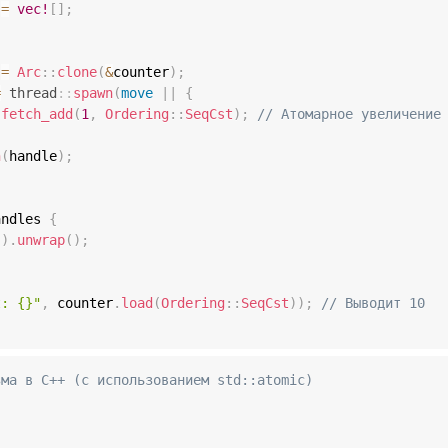
 
=
vec!
[
]
;
{
 
=
Arc
::
clone
(
&
counter
)
;
=
thread
::
spawn
(
move
|
|
{
.
fetch_add
(
1
,
Ordering
::
SeqCst
)
;
// Атомарное увеличение
h
(
handle
)
;
andles 
{
(
)
.
unwrap
(
)
;
t: {}"
,
 counter
.
load
(
Ordering
::
SeqCst
)
)
;
// Выводит 10
зма в C++ (с использованием std::atomic)