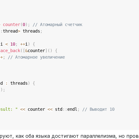
>
counter
(
0
)
;
// Атомарный счетчик
::
thread
>
 threads
;
 i 
<
10
;
++
i
)
{
lace_back
(
[
&
counter
]
(
)
{
++
;
// Атомарное увеличение
ad 
:
 threads
)
{
(
)
;
esult: "
<<
 counter 
<<
 std
::
endl
;
// Выводит 10
уют, как оба языка достигают параллелизма, но про