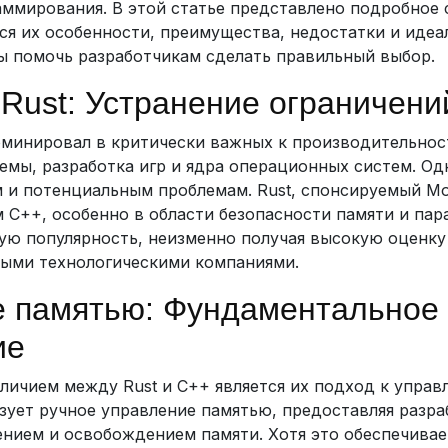
ммирования. В этой статье представлено подробное 
ся их особенности, преимущества, недостатки и иде
ы помочь разработчикам сделать правильный выбор.
Rust: Устранение ограничени
минировал в критически важных к производительност
емы, разработка игр и ядра операционных систем. Од
 и потенциальным проблемам. Rust, спонсируемый Moz
 C++, особенно в области безопасности памяти и пара
ую популярность, неизменно получая высокую оценку
ными технологическими компаниями.
е памятью: Фундаментальное
ие
ичием между Rust и C++ является их подход к управ
зует ручное управление памятью, предоставляя разр
нием и освобождением памяти. Хотя это обеспечивает