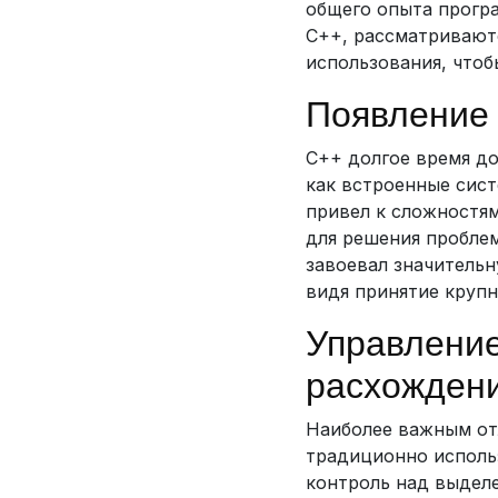
общего опыта програ
C++, рассматривают
использования, чтоб
Появление 
C++ долгое время до
как встроенные сист
привел к сложностям
для решения проблем
завоевал значительн
видя принятие круп
Управлени
расхожден
Наиболее важным отл
традиционно исполь
контроль над выделе