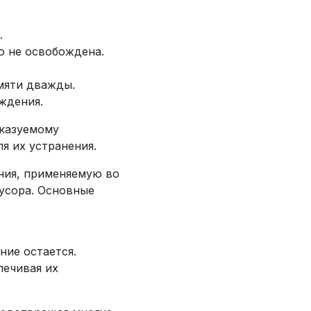
.
о не освобождена.
мяти дважды.
ждения.
сказуемому
я их устранения.
ния, применяемую во
усора. Основные
ние остается.
печивая их