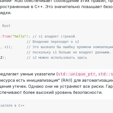
аний” Rust обеспечивает соблюдение этих правил, п
ространенные в C++. Это значительно повышает безо
адки.
в Rust
::
from
(
"hello"
)
;
// s1 владеет строкой
// Владение переходит к s2
", s1);       // Это вызвало бы ошибку времени компиляци
// поскольку s1 больше не владеет данными.
s2
)
;
// s2 можно использовать здесь
едлагает умные указатели (
,
std::unique_ptr
std::
есурса есть инициализация” (RAII) для автоматизац
ения утечек. Однако они не устраняют все риски. Га
спечивают более высокий уровень безопасности.
азателя в C++