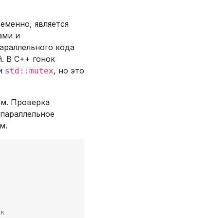
еменно, является
ами и
араллельного кода
. В C++ гонок
и
, но это
std::mutex
зм. Проверка
 параллельное
м.
ик