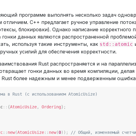
ляющий программе выполнять несколько задач одновр
 отличием. C++ предлагает ручное управление поток
ексы, блокировки). Однако написание корректного п
а гонки данных являются распространенной проблемой
ть, используя такие инструменты, как
std::atomic
ручных усилий для обеспечения корректности.
заимствования Rust распространяется и на параллели
отвращает гонки данных во время компиляции, делая
 Rust более надежным и менее подверженным ошибка
зма в Rust (с использованием AtomicUsize)
ic
::
{
AtomicUsize
,
Ordering
}
;
rc
::
new
(
AtomicUsize
::
new
(
0
)
)
;
// Общий, изменяемый счетч