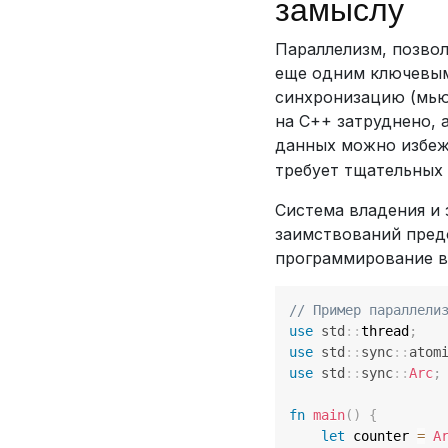
замыслу
Параллелизм, позво
еще одним ключевым
синхронизацию (мьют
на C++ затруднено, 
данных можно избежа
требует тщательных 
Система владения и 
заимствований пред
программирование в
// Пример параллели
use
std
::
thread
;
use
std
::
sync
::
atom
use
std
::
sync
::
Arc
;
fn
main
(
)
{
let
 counter 
=
A