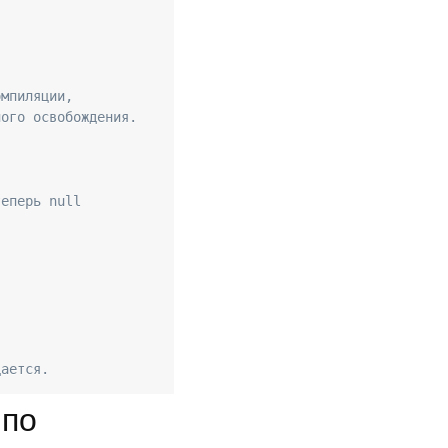
омпиляции,
ного освобождения.
теперь null
дается.
 по