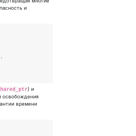
редотвращая многие
пасность и
и,
) и
shared_ptr
ии освобождения
рантии времени