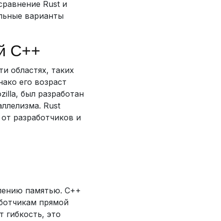
сравнение Rust и
альные варианты
й C++
и областях, таких
нако его возраст
illa, был разработан
ллелизма. Rust
 от разработчиков и
лению памятью. C++
аботчикам прямой
 гибкость, это