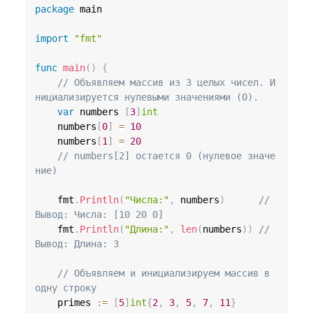
package
 main

import
"fmt"
func
main
(
)
{
// Объявляем массив из 3 целых чисел. И
нициализируется нулевыми значениями (0).
var
 numbers 
[
3
]
int
	numbers
[
0
]
=
10
	numbers
[
1
]
=
20
// numbers[2] остается 0 (нулевое значе
ние)
	fmt
.
Println
(
"Числа:"
,
 numbers
)
// 
Вывод: Числа: [10 20 0]
	fmt
.
Println
(
"Длина:"
,
len
(
numbers
)
)
// 
Вывод: Длина: 3
// Объявляем и инициализируем массив в 
одну строку
	primes 
:=
[
5
]
int
{
2
,
3
,
5
,
7
,
11
}