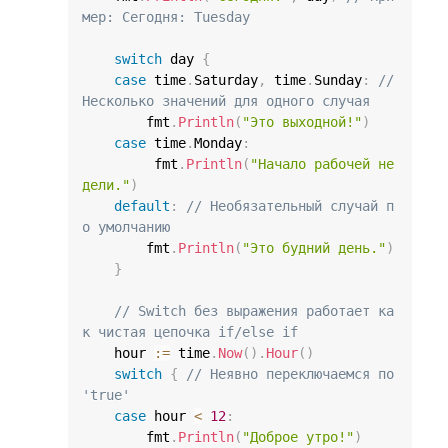
мер: Сегодня: Tuesday
switch
 day 
{
case
 time
.
Saturday
,
 time
.
Sunday
:
// 
Несколько значений для одного случая
        fmt
.
Println
(
"Это выходной!"
)
case
 time
.
Monday
:
         fmt
.
Println
(
"Начало рабочей не
дели."
)
default
:
// Необязательный случай п
о умолчанию
        fmt
.
Println
(
"Это будний день."
)
}
// Switch без выражения работает ка
к чистая цепочка if/else if
    hour 
:=
 time
.
Now
(
)
.
Hour
(
)
switch
{
// Неявно переключаемся по 
'true'
case
 hour 
<
12
:
        fmt
.
Println
(
"Доброе утро!"
)