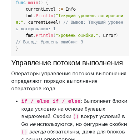
func
main
(
)
{
	currentLevel 
:=
 Info

	fmt
.
Println
(
"Текущий уровень логировани
я:"
,
 currentLevel
)
// Вывод: Текущий уровен
ь логирования: 1
	fmt
.
Println
(
"Уровень ошибки:"
,
 Error
)
// Вывод: Уровень ошибки: 3
}
Управление потоком выполнения
Операторы управления потоком выполнения
определяют порядок выполнения
операторов кода.
: Выполняет блоки
if / else if / else
кода условно на основе булевых
выражений. Скобки
вокруг условий в
()
Go
не
используются, но фигурные скобки
всегда
обязательны, даже для блоков
{}
с одним оператором.