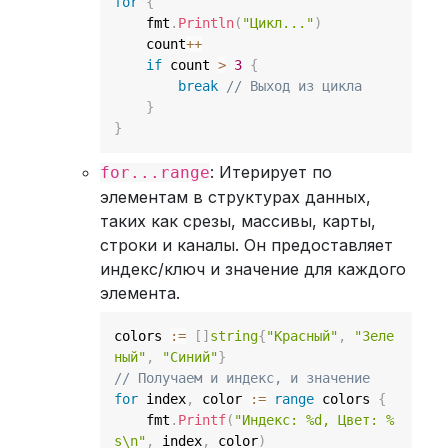
for
{
    fmt
.
Println
(
"Цикл..."
)
    count
++
if
 count 
>
3
{
break
// Выход из цикла
}
}
: Итерирует по
for...range
элементам в структурах данных,
таких как срезы, массивы, карты,
строки и каналы. Он предоставляет
индекс/ключ и значение для каждого
элемента.
colors 
:=
[
]
string
{
"Красный"
,
"Зеле
ный"
,
"Синий"
}
// Получаем и индекс, и значение
for
 index
,
 color 
:=
range
 colors 
{
    fmt
.
Printf
(
"Индекс: %d, Цвет: %
s\n"
,
 index
,
 color
)