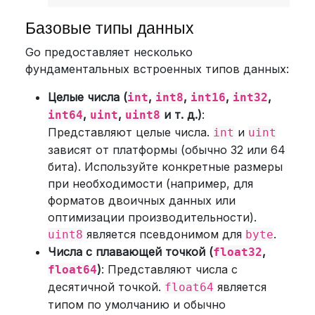
Базовые типы данных
Go предоставляет несколько
фундаментальных встроенных типов данных:
Целые числа (
,
,
,
,
int
int8
int16
int32
,
,
и т. д.)
:
int64
uint
uint8
Представляют целые числа.
и
int
uint
зависят от платформы (обычно 32 или 64
бита). Используйте конкретные размеры
при необходимости (например, для
форматов двоичных данных или
оптимизации производительности).
является псевдонимом для
.
uint8
byte
Числа с плавающей точкой (
,
float32
)
: Представляют числа с
float64
десятичной точкой.
является
float64
типом по умолчанию и обычно