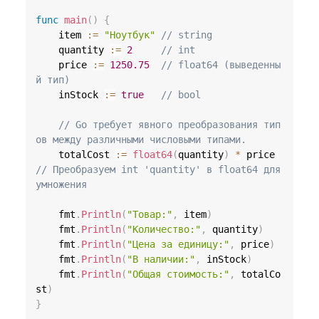
func
main
(
)
{
	item 
:=
"Ноутбук"
// string
	quantity 
:=
2
// int
	price 
:=
1250.75
// float64 (выведенны
й тип)
	inStock 
:=
true
// bool
// Go требует явного преобразования тип
ов между различными числовыми типами.
	totalCost 
:=
float64
(
quantity
)
*
 price 
// Преобразуем int 'quantity' в float64 для 
умножения
	fmt
.
Println
(
"Товар:"
,
 item
)
	fmt
.
Println
(
"Количество:"
,
 quantity
)
	fmt
.
Println
(
"Цена за единицу:"
,
 price
)
	fmt
.
Println
(
"В наличии:"
,
 inStock
)
	fmt
.
Println
(
"Общая стоимость:"
,
 totalCo
st
)
}