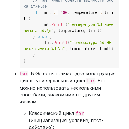
// там, имеют область видимости бло
ка if/else.
if
 limit 
:=
100
;
 temperature 
<
 limi
t 
{
        fmt
.
Printf
(
"Температура %d ниже 
лимита %d.\n"
,
 temperature
,
 limit
)
}
else
{
         fmt
.
Printf
(
"Температура %d НЕ 
ниже лимита %d.\n"
,
 temperature
,
 limit
)
}
}
: В Go есть только одна конструкция
for
цикла: универсальный цикл
. Его
for
можно использовать несколькими
способами, знакомыми по другим
языкам:
Классический цикл
for
(инициализация; условие; пост-
действие):