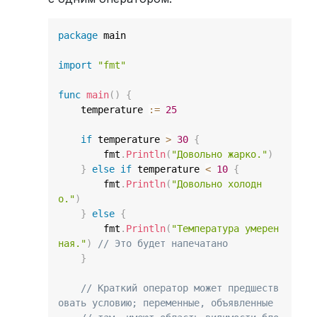
package
 main

import
"fmt"
func
main
(
)
{
    temperature 
:=
25
if
 temperature 
>
30
{
        fmt
.
Println
(
"Довольно жарко."
)
}
else
if
 temperature 
<
10
{
        fmt
.
Println
(
"Довольно холодн
о."
)
}
else
{
        fmt
.
Println
(
"Температура умерен
ная."
)
// Это будет напечатано
}
// Краткий оператор может предшеств
овать условию; переменные, объявленные