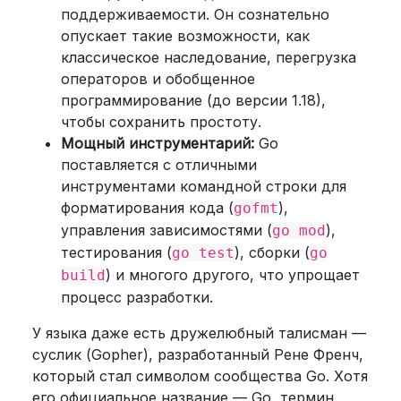
поддерживаемости. Он сознательно
опускает такие возможности, как
классическое наследование, перегрузка
операторов и обобщенное
программирование (до версии 1.18),
чтобы сохранить простоту.
Мощный инструментарий:
Go
поставляется с отличными
инструментами командной строки для
форматирования кода (
),
gofmt
управления зависимостями (
),
go mod
тестирования (
), сборки (
go test
go
) и многого другого, что упрощает
build
процесс разработки.
У языка даже есть дружелюбный талисман —
суслик (Gopher), разработанный Рене Френч,
который стал символом сообщества Go. Хотя
его официальное название — Go, термин