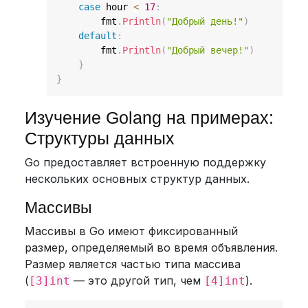
case
 hour 
<
17
:
        fmt
.
Println
(
"Добрый день!"
)
default
:
        fmt
.
Println
(
"Добрый вечер!"
)
}
}
Изучение Golang на примерах:
Структуры данных
Go предоставляет встроенную поддержку
нескольких основных структур данных.
Массивы
Массивы в Go имеют фиксированный
размер, определяемый во время объявления.
Размер является частью типа массива
(
— это другой тип, чем
).
[3]int
[4]int