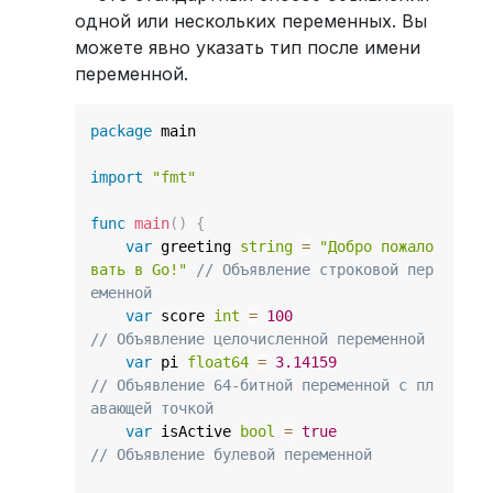
одной или нескольких переменных. Вы
можете явно указать тип после имени
переменной.
package
 main

import
"fmt"
func
main
(
)
{
var
 greeting 
string
=
"Добро пожало
вать в Go!"
// Объявление строковой пер
еменной
var
 score 
int
=
100
// Объявление целочисленной переменной
var
 pi 
float64
=
3.14159
// Объявление 64-битной переменной с пл
авающей точкой
var
 isActive 
bool
=
true
// Объявление булевой переменной