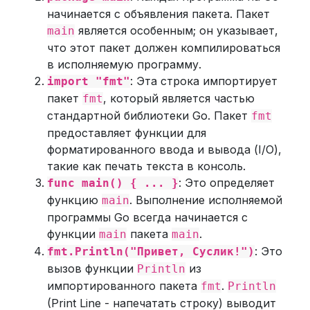
начинается с объявления пакета. Пакет
является особенным; он указывает,
main
что этот пакет должен компилироваться
в исполняемую программу.
: Эта строка импортирует
import "fmt"
пакет
, который является частью
fmt
стандартной библиотеки Go. Пакет
fmt
предоставляет функции для
форматированного ввода и вывода (I/O),
такие как печать текста в консоль.
: Это определяет
func main() { ... }
функцию
. Выполнение исполняемой
main
программы Go всегда начинается с
функции
пакета
.
main
main
: Это
fmt.Println("Привет, Суслик!")
вызов функции
из
Println
импортированного пакета
.
fmt
Println
(Print Line - напечатать строку) выводит