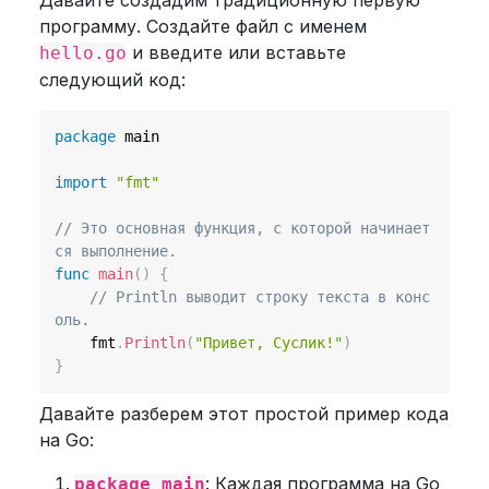
Давайте создадим традиционную первую
программу. Создайте файл с именем
и введите или вставьте
hello.go
следующий код:
package
 main

import
"fmt"
// Это основная функция, с которой начинает
ся выполнение.
func
main
(
)
{
// Println выводит строку текста в конс
оль.
    fmt
.
Println
(
"Привет, Суслик!"
)
}
Давайте разберем этот простой пример кода
на Go:
: Каждая программа на Go
package main