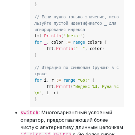
}
// Если нужно только значение, испо
льзуйте пустой идентификатор _ для 
игнорирования индекса
fmt
.
Println
(
"Цвета:"
)
for
_
,
 color 
:=
range
 colors 
{
     fmt
.
Println
(
"- "
,
 color
)
}
// Итерация по символам (рунам) в с
троке
for
 i
,
 r 
:=
range
"Go!"
{
     fmt
.
Printf
(
"Индекс %d, Руна %c
\n"
,
 i
,
 r
)
}
: Многовариантный условный
switch
оператор, предоставляющий более
чистую альтернативу длинным цепочкам
.
в Go более гибок,
if-else if
switch