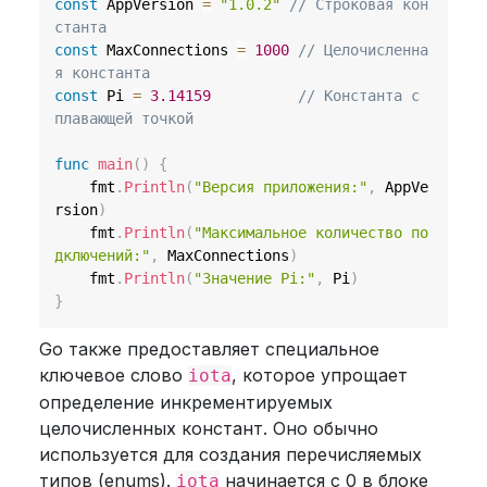
const
 AppVersion 
=
"1.0.2"
// Строковая кон
станта
const
 MaxConnections 
=
1000
// Целочисленна
я константа
const
 Pi 
=
3.14159
// Константа с 
плавающей точкой
func
main
(
)
{
	fmt
.
Println
(
"Версия приложения:"
,
 AppVe
rsion
)
	fmt
.
Println
(
"Максимальное количество по
дключений:"
,
 MaxConnections
)
	fmt
.
Println
(
"Значение Pi:"
,
 Pi
)
}
Go также предоставляет специальное
ключевое слово
, которое упрощает
iota
определение инкрементируемых
целочисленных констант. Оно обычно
используется для создания перечисляемых
типов (enums).
начинается с 0 в блоке
iota