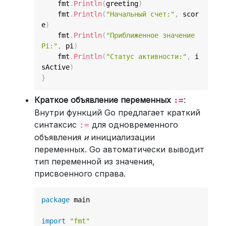
    fmt
.
Println
(
greeting
)
    fmt
.
Println
(
"Начальный счет:"
,
 scor
e
)
    fmt
.
Println
(
"Приближенное значение 
Pi:"
,
 pi
)
    fmt
.
Println
(
"Статус активности:"
,
 i
sActive
)
}
Краткое объявление переменных
:
:=
Внутри функций Go предлагает краткий
синтаксис
для одновременного
:=
объявления
и
инициализации
переменных. Go автоматически выводит
тип переменной из значения,
присвоенного справа.
package
 main

import
"fmt"