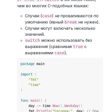
чем во многих C-подобных языках:
Случаи (
)
не
проваливаются по
case
умолчанию (явный
не нужен).
break
Случаи могут включать несколько
значений.
можно использовать без
switch
выражения (сравнивая
с
true
выражениями
).
case
package
 main

import
(
"fmt"
"time"
)
func
main
(
)
{
    day 
:=
 time
.
Now
(
)
.
Weekday
(
)
    fmt
.
Println
(
"Сегодня:"
,
 day
)
// При