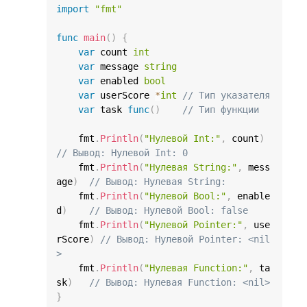
import
"fmt"
func
main
(
)
{
var
 count 
int
var
 message 
string
var
 enabled 
bool
var
 userScore 
*
int
// Тип указателя
var
 task 
func
(
)
// Тип функции
    fmt
.
Println
(
"Нулевой Int:"
,
 count
)
// Вывод: Нулевой Int: 0
    fmt
.
Println
(
"Нулевая String:"
,
 mess
age
)
// Вывод: Нулевая String:
    fmt
.
Println
(
"Нулевой Bool:"
,
 enable
d
)
// Вывод: Нулевой Bool: false
    fmt
.
Println
(
"Нулевой Pointer:"
,
 use
rScore
)
// Вывод: Нулевой Pointer: <nil
>
    fmt
.
Println
(
"Нулевая Function:"
,
 ta
sk
)
// Вывод: Нулевая Function: <nil>
}