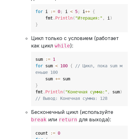
for
 i 
:=
0
;
 i 
<
5
;
 i
++
{
    fmt
.
Println
(
"Итерация:"
,
 i
)
}
Цикл только с условием (работает
как цикл
):
while
sum 
:=
1
for
 sum 
<
100
{
// Цикл, пока sum м
еньше 100
    sum 
+=
}
fmt
.
Println
(
"Конечная сумма:"
,
 sum
)
// Вывод: Конечная сумма: 128
Бесконечный цикл (используйте
или
для выхода):
break
return
count 
:=
0