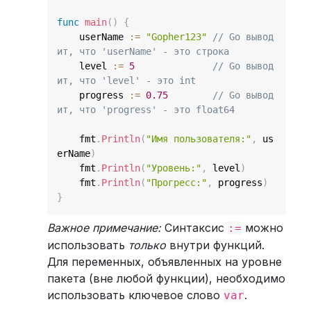
func
main
(
)
{
    userName 
:=
"Gopher123"
// Go вывод
ит, что 'userName' - это строка
    level 
:=
5
// Go вывод
ит, что 'level' - это int
    progress 
:=
0.75
// Go вывод
ит, что 'progress' - это float64
    fmt
.
Println
(
"Имя пользователя:"
,
 us
erName
)
    fmt
.
Println
(
"Уровень:"
,
 level
)
    fmt
.
Println
(
"Прогресс:"
,
 progress
)
}
Важное примечание:
Синтаксис
можно
:=
использовать
только
внутри функций.
Для переменных, объявленных на уровне
пакета (вне любой функции), необходимо
использовать ключевое слово
.
var