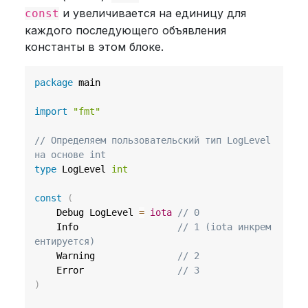
и увеличивается на единицу для
const
каждого последующего объявления
константы в этом блоке.
package
 main

import
"fmt"
// Определяем пользовательский тип LogLevel 
на основе int
type
 LogLevel 
int
const
(
	Debug LogLevel 
=
iota
// 0
	Info                  
// 1 (iota инкрем
ентируется)
	Warning               
// 2
	Error                 
// 3
)