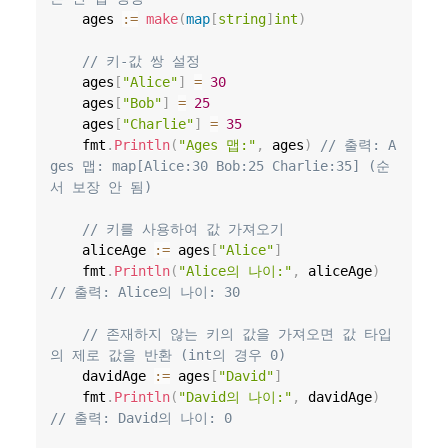
	ages 
:=
make
(
map
[
string
]
int
)
// 키-값 쌍 설정
	ages
[
"Alice"
]
=
30
	ages
[
"Bob"
]
=
25
	ages
[
"Charlie"
]
=
35
	fmt
.
Println
(
"Ages 맵:"
,
 ages
)
// 출력: A
ges 맵: map[Alice:30 Bob:25 Charlie:35] (순
서 보장 안 됨)
// 키를 사용하여 값 가져오기
	aliceAge 
:=
 ages
[
"Alice"
]
	fmt
.
Println
(
"Alice의 나이:"
,
 aliceAge
)
// 출력: Alice의 나이: 30
// 존재하지 않는 키의 값을 가져오면 값 타입
의 제로 값을 반환 (int의 경우 0)
	davidAge 
:=
 ages
[
"David"
]
	fmt
.
Println
(
"David의 나이:"
,
 davidAge
)
// 출력: David의 나이: 0