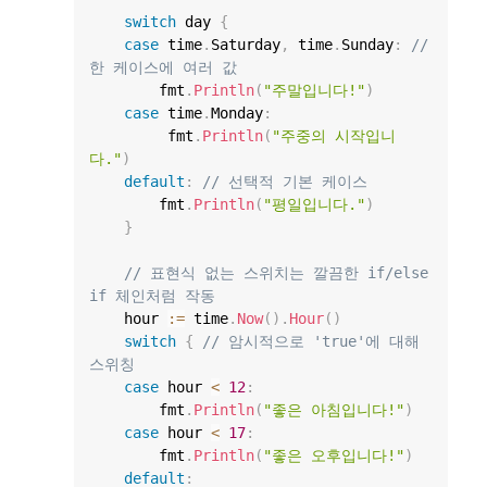
switch
 day 
{
case
 time
.
Saturday
,
 time
.
Sunday
:
// 
한 케이스에 여러 값
        fmt
.
Println
(
"주말입니다!"
)
case
 time
.
Monday
:
         fmt
.
Println
(
"주중의 시작입니
다."
)
default
:
// 선택적 기본 케이스
        fmt
.
Println
(
"평일입니다."
)
}
// 표현식 없는 스위치는 깔끔한 if/else 
if 체인처럼 작동
    hour 
:=
 time
.
Now
(
)
.
Hour
(
)
switch
{
// 암시적으로 'true'에 대해 
스위칭
case
 hour 
<
12
:
        fmt
.
Println
(
"좋은 아침입니다!"
)
case
 hour 
<
17
:
        fmt
.
Println
(
"좋은 오후입니다!"
)
default
: