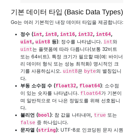
기본 데이터 타입 (Basic Data Types)
Go는 여러 기본적인 내장 데이터 타입을 제공합니다:
정수 (
,
,
,
,
,
int
int8
int16
int32
int64
,
등)
: 정수를 나타냅니다.
와
uint
uint8
int
는 플랫폼에 따라 다릅니다(보통 32비트
uint
또는 64비트). 특정 크기가 필요할 때(예: 바이너
리 데이터 형식 또는 성능 최적화) 명시적인 크
기를 사용하십시오.
은
의 별칭입니
uint8
byte
다.
부동 소수점 수 (
,
)
: 소수점
float32
float64
이 있는 숫자를 나타냅니다.
가 기본이
float64
며 일반적으로 더 나은 정밀도를 위해 선호됩니
다.
불리언 (
)
: 참 값을 나타내며,
또는
bool
true
중 하나입니다.
false
문자열 (
)
: UTF-8로 인코딩된 문자 시퀀
string