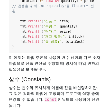
	totalCost 
:=
float64
(
quantity
)
*
 price 
// 곱셈을 위해 int 'quantity'를 float64로 변
환
	fmt
.
Println
(
"상품:"
,
 item
)
	fmt
.
Println
(
"수량:"
,
 quantity
)
	fmt
.
Println
(
"단가:"
,
 price
)
	fmt
.
Println
(
"재고 있음:"
,
 inStock
)
	fmt
.
Println
(
"총 비용:"
,
 totalCost
)
}
이 예제는 타입 추론을 사용한 변수 선언과 다른 숫자
타입으로 산술 연산을 수행할 때 명시적 타입 변환의
필요성을 보여줍니다.
상수 (Constants)
상수는 변수와 유사하게 이름에 값을 바인딩하지만,
그 값은 컴파일 타임에 고정되며 프로그램 실행 중에
변경할 수 없습니다.
키워드를 사용하여 선언
const
됩니다.