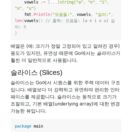
	vowels 
:=
[
...
]
string
{
"a"
,
"e"
,
"i"
,
"o"
,
"u"
}
	fmt
.
Println
(
"모음들:"
,
 vowels
,
"길이:"
,
len
(
vowels
)
)
// 출력: 모음들: [a e i o u] 길
이: 5
}
배열은 (예: 크기가 정말 고정되어 있고 알려진 경우)
용도가 있지만, 유연성 때문에 Go에서는
슬라이스
가
훨씬 더 일반적으로 사용됩니다.
슬라이스 (Slices)
슬라이스는 Go에서 시퀀스를 위한 주력 데이터 구조
입니다. 배열보다 더 강력하고 유연하며 편리한 인터
페이스를 제공합니다. 슬라이스는 동적으로 크기가
조절되고, 기본 배열(underlying array)에 대한 변경
가능한 뷰입니다.
package
 main
