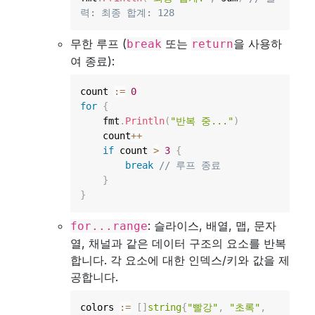
력: 최종 합계: 128
무한 루프 (
또는
을 사용하
break
return
여 종료):
count 
:=
0
for
{
    fmt
.
Println
(
"반복 중..."
)
    count
++
if
 count 
>
3
{
break
// 루프 종료
}
}
: 슬라이스, 배열, 맵, 문자
for...range
열, 채널과 같은 데이터 구조의 요소를 반복
합니다. 각 요소에 대한 인덱스/키와 값을 제
공합니다.
colors 
:=
[
]
string
{
"빨강"
,
"초록"
,