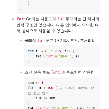
}
}
: Go에는 다용도의
루프라는 단 하나의
for
for
반복 구조만 있습니다. 다른 언어에서 익숙한 여
러 방식으로 사용할 수 있습니다:
클래식
루프 (초기화; 조건; 후처리):
for
for
 i 
:=
0
;
 i 
<
5
;
 i
++
{
    fmt
.
Println
(
"반복:"
,
 i
)
}
조건 전용 루프 (
루프처럼 작동):
while
sum 
:=
1
for
 sum 
<
100
{
// sum이 100보다 작
은 동안 반복
    sum 
+=
}
fmt
.
Println
(
"최종 합계:"
,
 sum
)
// 출