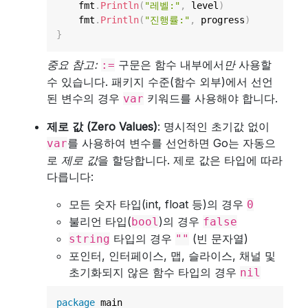
    fmt
.
Println
(
"레벨:"
,
 level
)
    fmt
.
Println
(
"진행률:"
,
 progress
)
}
중요 참고:
구문은 함수 내부에서
만
사용할
:=
수 있습니다. 패키지 수준(함수 외부)에서 선언
된 변수의 경우
키워드를 사용해야 합니다.
var
제로 값 (Zero Values)
: 명시적인 초기값 없이
를 사용하여 변수를 선언하면 Go는 자동으
var
로
제로 값
을 할당합니다. 제로 값은 타입에 따라
다릅니다:
모든 숫자 타입(int, float 등)의 경우
0
불리언 타입(
)의 경우
bool
false
타입의 경우
(빈 문자열)
string
""
포인터, 인터페이스, 맵, 슬라이스, 채널 및
초기화되지 않은 함수 타입의 경우
nil
package
 main
