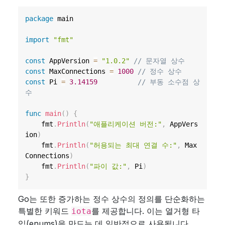
package
 main

import
"fmt"
const
 AppVersion 
=
"1.0.2"
// 문자열 상수
const
 MaxConnections 
=
1000
// 정수 상수
const
 Pi 
=
3.14159
// 부동 소수점 상
수
func
main
(
)
{
	fmt
.
Println
(
"애플리케이션 버전:"
,
 AppVers
ion
)
	fmt
.
Println
(
"허용되는 최대 연결 수:"
,
 Max
Connections
)
	fmt
.
Println
(
"파이 값:"
,
 Pi
)
}
Go는 또한 증가하는 정수 상수의 정의를 단순화하는
특별한 키워드
를 제공합니다. 이는 열거형 타
iota
입(enums)을 만드는 데 일반적으로 사용됩니다.