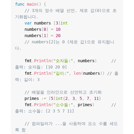
func
main
(
)
{
// 3개의 정수 배열 선언. 제로 값(0)으로 초
기화됩니다.
var
 numbers 
[
3
]
int
	numbers
[
0
]
=
10
	numbers
[
1
]
=
20
// numbers[2]는 0 (제로 값)으로 유지됩니
다.
	fmt
.
Println
(
"숫자들:"
,
 numbers
)
// 
출력: 숫자들: [10 20 0]
	fmt
.
Println
(
"길이:"
,
len
(
numbers
)
)
// 출
력: 길이: 3
// 배열을 인라인으로 선언하고 초기화
	primes 
:=
[
5
]
int
{
2
,
3
,
5
,
7
,
11
}
	fmt
.
Println
(
"소수들:"
,
 primes
)
// 
출력: 소수들: [2 3 5 7 11]
// 컴파일러가 ...을 사용하여 요소 수를 세도
록 함