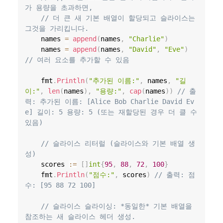
가 용량을 초과하면,
// 더 큰 새 기본 배열이 할당되고 슬라이스는 
그것을 가리킵니다.
	names 
=
append
(
names
,
"Charlie"
)
	names 
=
append
(
names
,
"David"
,
"Eve"
)
// 여러 요소를 추가할 수 있음
	fmt
.
Println
(
"추가된 이름:"
,
 names
,
"길
이:"
,
len
(
names
)
,
"용량:"
,
cap
(
names
)
)
// 출
력: 추가된 이름: [Alice Bob Charlie David Ev
e] 길이: 5 용량: 5 (또는 재할당된 경우 더 클 수 
있음)
// 슬라이스 리터럴 (슬라이스와 기본 배열 생
성)
	scores 
:=
[
]
int
{
95
,
88
,
72
,
100
}
	fmt
.
Println
(
"점수:"
,
 scores
)
// 출력: 점
수: [95 88 72 100]
// 슬라이스 슬라이싱: *동일한* 기본 배열을 
참조하는 새 슬라이스 헤더 생성.