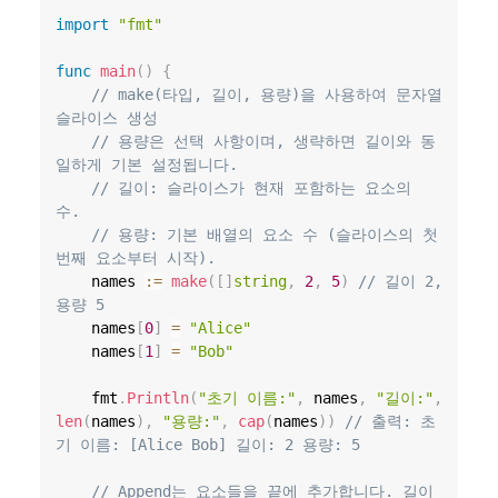
import
"fmt"
func
main
(
)
{
// make(타입, 길이, 용량)을 사용하여 문자열 
슬라이스 생성
// 용량은 선택 사항이며, 생략하면 길이와 동
일하게 기본 설정됩니다.
// 길이: 슬라이스가 현재 포함하는 요소의 
수.
// 용량: 기본 배열의 요소 수 (슬라이스의 첫 
번째 요소부터 시작).
	names 
:=
make
(
[
]
string
,
2
,
5
)
// 길이 2, 
용량 5
	names
[
0
]
=
"Alice"
	names
[
1
]
=
"Bob"
	fmt
.
Println
(
"초기 이름:"
,
 names
,
"길이:"
,
len
(
names
)
,
"용량:"
,
cap
(
names
)
)
// 출력: 초
기 이름: [Alice Bob] 길이: 2 용량: 5
// Append는 요소들을 끝에 추가합니다. 길이