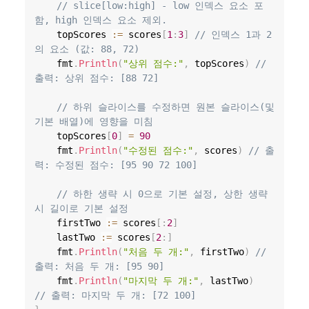
// slice[low:high] - low 인덱스 요소 포
함, high 인덱스 요소 제외.
	topScores 
:=
 scores
[
1
:
3
]
// 인덱스 1과 2
의 요소 (값: 88, 72)
	fmt
.
Println
(
"상위 점수:"
,
 topScores
)
// 
출력: 상위 점수: [88 72]
// 하위 슬라이스를 수정하면 원본 슬라이스(및 
기본 배열)에 영향을 미침
	topScores
[
0
]
=
90
	fmt
.
Println
(
"수정된 점수:"
,
 scores
)
// 출
력: 수정된 점수: [95 90 72 100]
// 하한 생략 시 0으로 기본 설정, 상한 생략 
시 길이로 기본 설정
    firstTwo 
:=
 scores
[
:
2
]
    lastTwo 
:=
 scores
[
2
:
]
    fmt
.
Println
(
"처음 두 개:"
,
 firstTwo
)
// 
출력: 처음 두 개: [95 90]
    fmt
.
Println
(
"마지막 두 개:"
,
 lastTwo
)
// 출력: 마지막 두 개: [72 100]