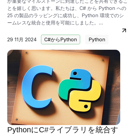
が重要なマイルストーンに到達したことを共有できるこ
とを嬉しく思います。私たちは、C# から Python への
25 の製品のラッピングに成功し、Python 環境でのシ
ームレスな統合と使用を可能にしました。
私たちのラッパーを使用することで、Aspose によって
29 11月 2024
C#からPython
Python
開発され、元々 C# で書かれた多数の製品が Python 向
けにリリースされました。これらの製品の多くは、ファ
イル形式やドキュメントの操作を目的とした API で
す。その中には、Aspose.Words、Aspose.PDF、
Aspose.Cells などの人気製品があります。これらの製
品は広範なコードベースを持ち、しばしば数百万行の
C# コードに達します。そのようなコードを Python に
書き換えることは非常に困難な作業であり、時間とリソ
ースを大幅に必要とします。そのため、会社は私たちの
ツール Cs2Python を使用して、完全な C# アセンブリ
の周りにラッパーを作成し、Python API を提供するこ
とにしました。このアプローチの重要な利点は、
PythonにC#ライブラリを統合す
Python においても元の C# ライブラリの性能を維持す