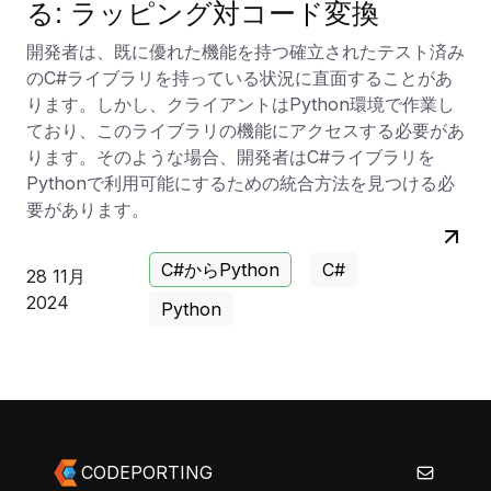
る: ラッピング対コード変換
ることです。
開発者は、既に優れた機能を持つ確立されたテスト済み
以下のコレクションで、CodePorting.Wrapper
のC#ライブラリを持っている状況に直面することがあ
Cs2Python を使用してラッピングされたこれらの製品
ります。しかし、クライアントはPython環境で作業し
を PyPi で確認できます：
Aspose.Total
および
ており、このライブラリの機能にアクセスする必要があ
GroupDocs.Total
。
ります。そのような場合、開発者はC#ライブラリを
Pythonで利用可能にするための統合方法を見つける必
同様の商業用 C# ライブラリの開発者である場合、私た
要があります。
ちと協力することをお勧めします。
CodePorting.Wrapper Cs2Python を使用すること
C#からPython
C#
で、コードベースを書き直すことなく、製品を Python
28 11月
向けにリリースすることができ、C# リリースが
2024
Python
Python ユーザーにも対応することを保証します。この
協力関係は、製品を Python コミュニティに提供する
ために必要な時間と労力を大幅に削減し、あなたの影響
力とリーチを拡大します。
詳細はこちらをご覧ください：
CodePorting.Wrapper
CODEPORTING
Cs2Python