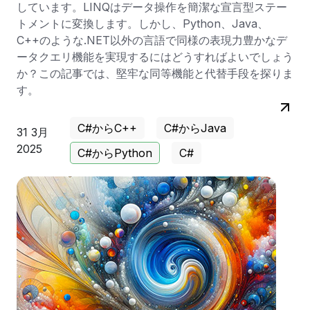
しています。LINQはデータ操作を簡潔な宣言型ステー
トメントに変換します。しかし、Python、Java、
C++のような.NET以外の言語で同様の表現力豊かなデ
ータクエリ機能を実現するにはどうすればよいでしょう
か？この記事では、堅牢な同等機能と代替手段を探りま
す。
C#からC++
C#からJava
31 3月
2025
C#からPython
C#