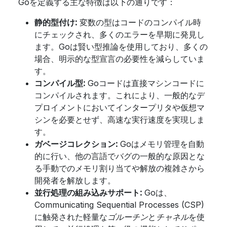
Goを定義する主な特徴は以下の通りです：
静的型付け:
変数の型はコードのコンパイル時
にチェックされ、多くのエラーを早期に発見し
ます。Goは賢い型推論を使用しており、多くの
場合、明示的な型宣言の必要性を減らしていま
す。
コンパイル型:
Goコードは直接マシンコードに
コンパイルされます。これにより、一般的なデ
プロイメントにおいてインタープリタや仮想マ
シンを必要とせず、高速な実行速度を実現しま
す。
ガベージコレクション:
Goはメモリ管理を自動
的に行い、他の言語でバグの一般的な原因とな
る手動でのメモリ割り当てや解放の複雑さから
開発者を解放します。
並行処理の組み込みサポート:
Goは、
Communicating Sequential Processes (CSP)
に触発された軽量な
ゴルーチン
と
チャネル
を使