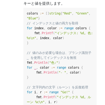
キーと値を提供します。
colors 
:=
[
]
string
{
"Red"
,
"Green"
,
"Blue"
}
// インデックスと値の両方を取得
for
 index
,
 color 
:=
range
 colors 
{
    fmt
.
Printf
(
"インデックス: %d, 色: 
%s\n"
,
 index
,
 color
)
}
// 値のみが必要な場合は、ブランク識別子 
_ を使用してインデックスを無視
fmt
.
Println
(
"色:"
)
for
_
,
 color 
:=
range
 colors 
{
     fmt
.
Println
(
"- "
,
 color
)
}
// 文字列内の文字（ルーン）を反復処理
for
 i
,
 r 
:=
range
"Go!"
{
     fmt
.
Printf
(
"インデックス %d, ル
ーン %c\n"
,
 i
,
 r
)