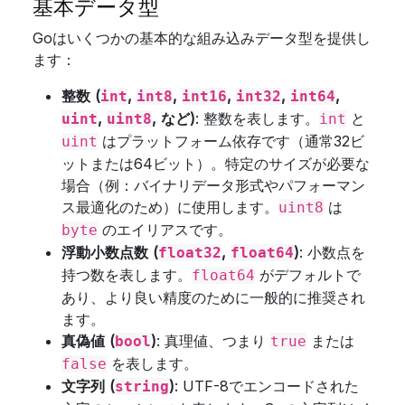
基本データ型
Goはいくつかの基本的な組み込みデータ型を提供し
ます：
整数 (
,
,
,
,
,
int
int8
int16
int32
int64
,
, など)
: 整数を表します。
と
uint
uint8
int
はプラットフォーム依存です（通常32ビ
uint
ットまたは64ビット）。特定のサイズが必要な
場合（例：バイナリデータ形式やパフォーマン
ス最適化のため）に使用します。
は
uint8
のエイリアスです。
byte
浮動小数点数 (
,
)
: 小数点を
float32
float64
持つ数を表します。
がデフォルトで
float64
あり、より良い精度のために一般的に推奨され
ます。
真偽値 (
)
: 真理値、つまり
または
bool
true
を表します。
false
文字列 (
)
: UTF-8でエンコードされた
string