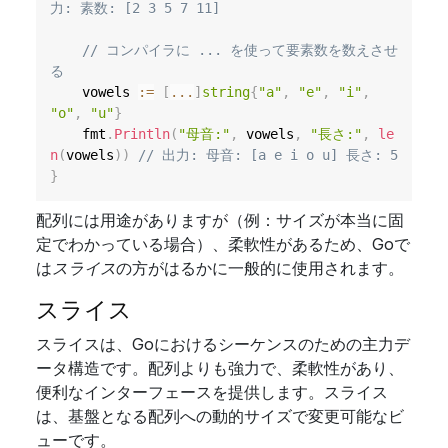
力: 素数: [2 3 5 7 11]
// コンパイラに ... を使って要素数を数えさせ
る
	vowels 
:=
[
...
]
string
{
"a"
,
"e"
,
"i"
,
"o"
,
"u"
}
	fmt
.
Println
(
"母音:"
,
 vowels
,
"長さ:"
,
le
n
(
vowels
)
)
// 出力: 母音: [a e i o u] 長さ: 5
}
配列には用途がありますが（例：サイズが本当に固
定でわかっている場合）、柔軟性があるため、Goで
は
スライス
の方がはるかに一般的に使用されます。
スライス
スライスは、Goにおけるシーケンスのための主力デ
ータ構造です。配列よりも強力で、柔軟性があり、
便利なインターフェースを提供します。スライス
は、基盤となる配列への動的サイズで変更可能なビ
ューです。