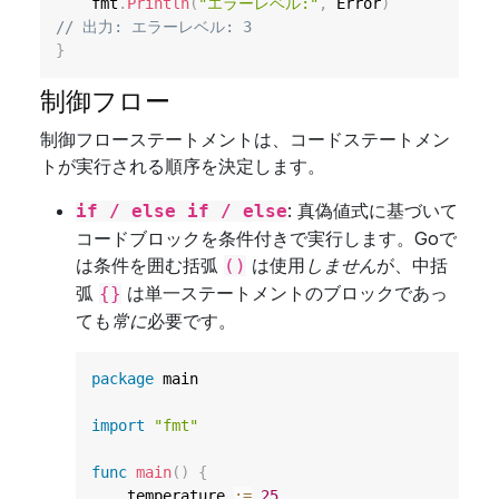
	fmt
.
Println
(
"エラーレベル:"
,
 Error
)
// 出力: エラーレベル: 3
}
制御フロー
制御フローステートメントは、コードステートメン
トが実行される順序を決定します。
: 真偽値式に基づいて
if / else if / else
コードブロックを条件付きで実行します。Goで
は条件を囲む括弧
は使用
しません
が、中括
()
弧
は単一ステートメントのブロックであっ
{}
ても
常に
必要です。
package
 main

import
"fmt"
func
main
(
)
{
    temperature 
:=
25