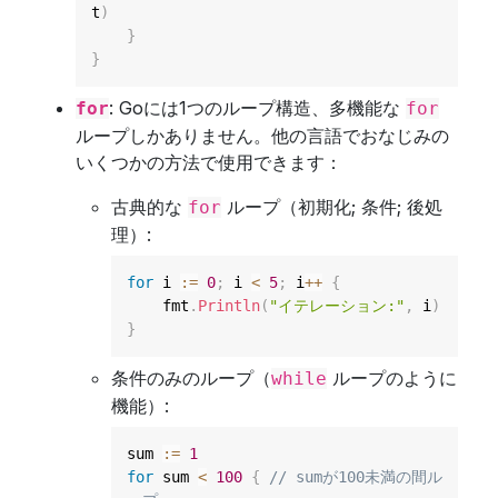
t
)
}
}
: Goには1つのループ構造、多機能な
for
for
ループしかありません。他の言語でおなじみの
いくつかの方法で使用できます：
古典的な
ループ（初期化; 条件; 後処
for
理）:
for
 i 
:=
0
;
 i 
<
5
;
 i
++
{
    fmt
.
Println
(
"イテレーション:"
,
 i
)
}
条件のみのループ（
ループのように
while
機能）:
sum 
:=
1
for
 sum 
<
100
{
// sumが100未満の間ル