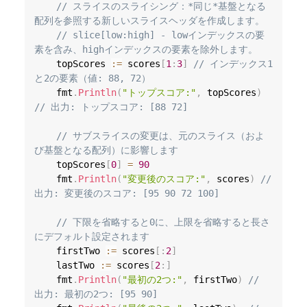
// スライスのスライシング：*同じ*基盤となる
配列を参照する新しいスライスヘッダを作成します。
// slice[low:high] - lowインデックスの要
素を含み、highインデックスの要素を除外します。
	topScores 
:=
 scores
[
1
:
3
]
// インデックス1
と2の要素（値: 88, 72）
	fmt
.
Println
(
"トップスコア:"
,
 topScores
)
// 出力: トップスコア: [88 72]
// サブスライスの変更は、元のスライス（およ
び基盤となる配列）に影響します
	topScores
[
0
]
=
90
	fmt
.
Println
(
"変更後のスコア:"
,
 scores
)
// 
出力: 変更後のスコア: [95 90 72 100]
// 下限を省略すると0に、上限を省略すると長さ
にデフォルト設定されます
    firstTwo 
:=
 scores
[
:
2
]
    lastTwo 
:=
 scores
[
2
:
]
    fmt
.
Println
(
"最初の2つ:"
,
 firstTwo
)
// 
出力: 最初の2つ: [95 90]