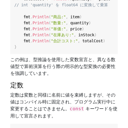
// int 'quantity' を float64 に変換して乗算
	fmt
.
Println
(
"商品:"
,
 item
)
	fmt
.
Println
(
"数量:"
,
 quantity
)
	fmt
.
Println
(
"単価:"
,
 price
)
	fmt
.
Println
(
"在庫あり:"
,
 inStock
)
	fmt
.
Println
(
"合計コスト:"
,
 totalCost
)
}
この例は、型推論を使用した変数宣言と、異なる数
値型で算術演算を行う際の明示的な型変換の必要性
を強調しています。
定数
定数は変数と同様に名前に値を束縛しますが、その
値はコンパイル時に固定され、プログラム実行中に
変更することはできません。
キーワードを使
const
用して宣言されます。