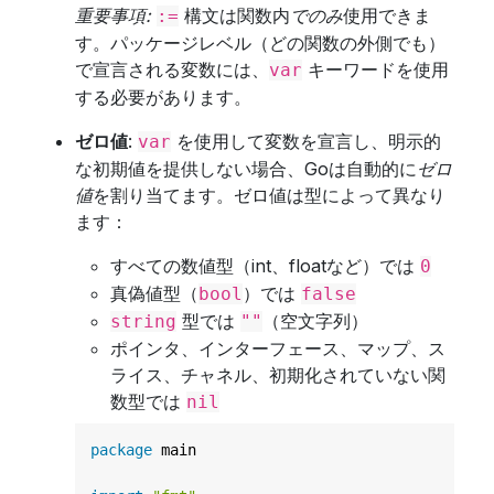
重要事項:
構文は関数内
でのみ
使用できま
:=
す。パッケージレベル（どの関数の外側でも）
で宣言される変数には、
キーワードを使用
var
する必要があります。
ゼロ値
:
を使用して変数を宣言し、明示的
var
な初期値を提供しない場合、Goは自動的に
ゼロ
値
を割り当てます。ゼロ値は型によって異なり
ます：
すべての数値型（int、floatなど）では
0
真偽値型（
）では
bool
false
型では
（空文字列）
string
""
ポインタ、インターフェース、マップ、ス
ライス、チャネル、初期化されていない関
数型では
nil
package
 main
