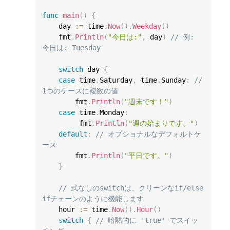
func
main
(
)
{
    day 
:=
 time
.
Now
(
)
.
Weekday
(
)
    fmt
.
Println
(
"今日は:"
,
 day
)
// 例: 
今日は: Tuesday
switch
 day 
{
case
 time
.
Saturday
,
 time
.
Sunday
:
// 
1つのケースに複数の値
        fmt
.
Println
(
"週末です！"
)
case
 time
.
Monday
:
         fmt
.
Println
(
"週の始まりです。"
)
default
:
// オプショナルなデフォルトケ
ース
        fmt
.
Println
(
"平日です。"
)
}
// 式なしのswitchは、クリーンなif/else 
ifチェーンのように機能します
    hour 
:=
 time
.
Now
(
)
.
Hour
(
)
switch
{
// 暗黙的に 'true' でスイッ