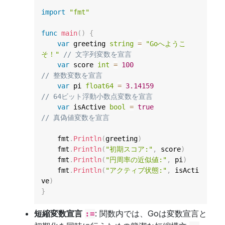
import
"fmt"
func
main
(
)
{
var
 greeting 
string
=
"Goへようこ
そ！"
// 文字列変数を宣言
var
 score 
int
=
100
// 整数変数を宣言
var
 pi 
float64
=
3.14159
// 64ビット浮動小数点変数を宣言
var
 isActive 
bool
=
true
// 真偽値変数を宣言
    fmt
.
Println
(
greeting
)
    fmt
.
Println
(
"初期スコア:"
,
 score
)
    fmt
.
Println
(
"円周率の近似値:"
,
 pi
)
    fmt
.
Println
(
"アクティブ状態:"
,
 isActi
ve
)
}
短縮変数宣言
: 関数内では、Goは変数宣言と
:=