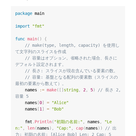
package
 main

import
"fmt"
func
main
(
)
{
// make(type, length, capacity) を使用し
て文字列のスライスを作成
// 容量はオプション。省略された場合、長さに
デフォルト設定されます。
// 長さ: スライスが現在含んでいる要素の数。
// 容量: 基盤となる配列の要素数（スライスの
最初の要素から数えて）。
	names 
:=
make
(
[
]
string
,
2
,
5
)
// 長さ 2, 
容量 5
	names
[
0
]
=
"Alice"
	names
[
1
]
=
"Bob"
	fmt
.
Println
(
"初期の名前:"
,
 names
,
"Le
n:"
,
len
(
names
)
,
"Cap:"
,
cap
(
names
)
)
// 出
力: 初期の名前: [Alice Bob] Len: 2 Cap: 5