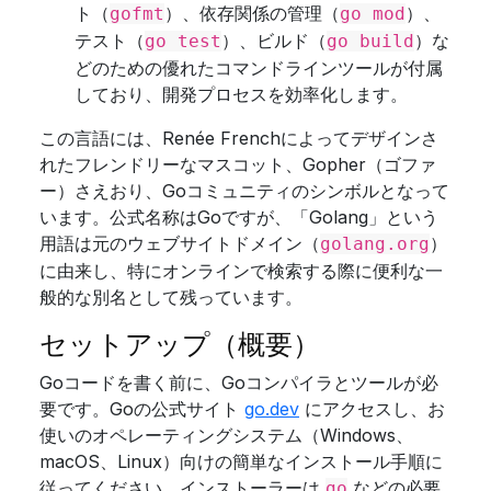
ト（
）、依存関係の管理（
）、
gofmt
go mod
テスト（
）、ビルド（
）な
go test
go build
どのための優れたコマンドラインツールが付属
しており、開発プロセスを効率化します。
この言語には、Renée Frenchによってデザインさ
れたフレンドリーなマスコット、Gopher（ゴファ
ー）さえおり、Goコミュニティのシンボルとなって
います。公式名称はGoですが、「Golang」という
用語は元のウェブサイトドメイン（
）
golang.org
に由来し、特にオンラインで検索する際に便利な一
般的な別名として残っています。
セットアップ（概要）
Goコードを書く前に、Goコンパイラとツールが必
要です。Goの公式サイト
go.dev
にアクセスし、お
使いのオペレーティングシステム（Windows、
macOS、Linux）向けの簡単なインストール手順に
従ってください。インストーラーは
などの必要
go