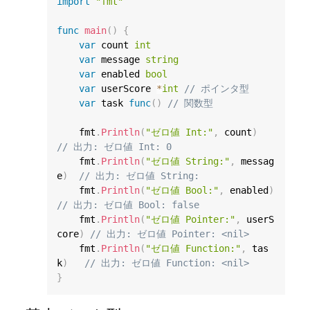
import
"fmt"
func
main
(
)
{
var
 count 
int
var
 message 
string
var
 enabled 
bool
var
 userScore 
*
int
// ポインタ型
var
 task 
func
(
)
// 関数型
    fmt
.
Println
(
"ゼロ値 Int:"
,
 count
)
// 出力: ゼロ値 Int: 0
    fmt
.
Println
(
"ゼロ値 String:"
,
 messag
e
)
// 出力: ゼロ値 String:
    fmt
.
Println
(
"ゼロ値 Bool:"
,
 enabled
)
// 出力: ゼロ値 Bool: false
    fmt
.
Println
(
"ゼロ値 Pointer:"
,
 userS
core
)
// 出力: ゼロ値 Pointer: <nil>
    fmt
.
Println
(
"ゼロ値 Function:"
,
 tas
k
)
// 出力: ゼロ値 Function: <nil>
}