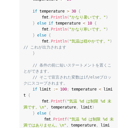
if
 temperature 
>
30
{
        fmt
.
Println
(
"かなり暑いです。"
)
}
else
if
 temperature 
<
10
{
        fmt
.
Println
(
"かなり寒いです。"
)
}
else
{
        fmt
.
Println
(
"気温は穏やかです。"
)
// これが出力されます
}
// 条件の前に短いステートメントを置くこ
とができます。
// そこで宣言された変数はif/elseブロッ
クにスコープされます。
if
 limit 
:=
100
;
 temperature 
<
 limi
t 
{
        fmt
.
Printf
(
"気温 %d は制限 %d 未
満です。\n"
,
 temperature
,
 limit
)
}
else
{
         fmt
.
Printf
(
"気温 %d は制限 %d 未
満ではありません。\n"
,
 temperature
,
 limi