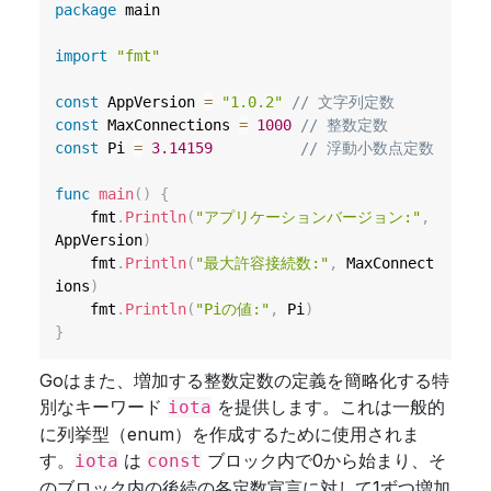
package
 main

import
"fmt"
const
 AppVersion 
=
"1.0.2"
// 文字列定数
const
 MaxConnections 
=
1000
// 整数定数
const
 Pi 
=
3.14159
// 浮動小数点定数
func
main
(
)
{
	fmt
.
Println
(
"アプリケーションバージョン:"
,
AppVersion
)
	fmt
.
Println
(
"最大許容接続数:"
,
 MaxConnect
ions
)
	fmt
.
Println
(
"Piの値:"
,
 Pi
)
}
Goはまた、増加する整数定数の定義を簡略化する特
別なキーワード
を提供します。これは一般的
iota
に列挙型（enum）を作成するために使用されま
す。
は
ブロック内で0から始まり、そ
iota
const
のブロック内の後続の各定数宣言に対して1ずつ増加