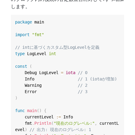
します。
package
 main

import
"fmt"
// intに基づくカスタム型LogLevelを定義
type
 LogLevel 
int
const
(
	Debug LogLevel 
=
iota
// 0
	Info                  
// 1 (iotaが増加)
	Warning               
// 2
	Error                 
// 3
)
func
main
(
)
{
	currentLevel 
:=
 Info

	fmt
.
Println
(
"現在のログレベル:"
,
 currentL
evel
)
// 出力: 現在のログレベル: 1