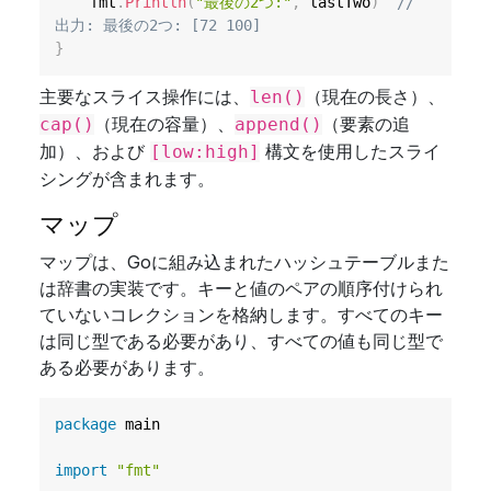
    fmt
.
Println
(
"最後の2つ:"
,
 lastTwo
)
// 
出力: 最後の2つ: [72 100]
}
主要なスライス操作には、
（現在の長さ）、
len()
（現在の容量）、
（要素の追
cap()
append()
加）、および
構文を使用したスライ
[low:high]
シングが含まれます。
マップ
マップは、Goに組み込まれたハッシュテーブルまた
は辞書の実装です。キーと値のペアの順序付けられ
ていないコレクションを格納します。すべてのキー
は同じ型である必要があり、すべての値も同じ型で
ある必要があります。
package
 main

import
"fmt"