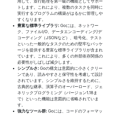
用して、並行処理を第一級の機能としてサポー
トします。これにより、複数のタスクを同時に
実行するプログラムの構築がはるかに管理しや
すくなります。
豊富な標準ライブラリ:
Goには、ネットワー
ク、ファイルI/O、データエンコーディング/デ
コーディング（JSONなど）、暗号化、テスト
といった一般的なタスクのための堅牢なパッケ
ージを提供する豊富な標準ライブラリが含まれ
ています。これにより、多くの外部依存関係の
必要性がしばしば減少します。
シンプルさ:
Goの構文は意図的に小さくクリー
ンであり、読みやすさと保守性を考慮して設計
されています。シンプルさを維持するために、
古典的な継承、演算子のオーバーロード、ジェ
ネリックプログラミング（バージョン1.18ま
で）といった機能は意図的に省略されていま
す。
強力なツール群:
Goには、コードのフォーマッ