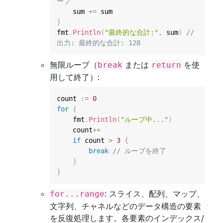
ープ
    sum 
+=
}
fmt
.
Println
(
"最終的な合計:"
,
 sum
)
// 
出力: 最終的な合計: 128
無限ループ（
または
を使
break
return
用して終了）:
count 
:=
0
for
{
    fmt
.
Println
(
"ループ中..."
)
    count
++
if
 count 
>
3
{
break
// ループを終了
}
}
: スライス、配列、マップ、
for...range
文字列、チャネルなどのデータ構造の要素
を反復処理します。各要素のインデックス/