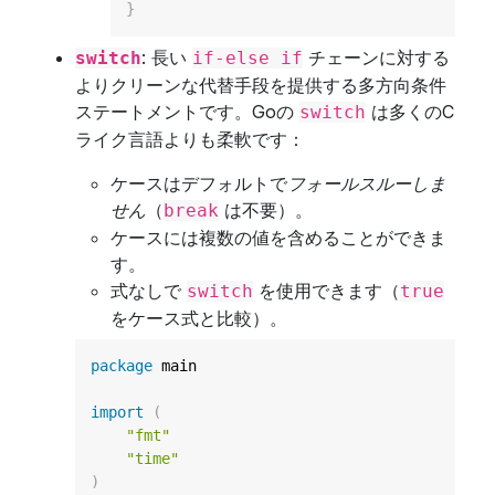
}
: 長い
チェーンに対する
switch
if-else if
よりクリーンな代替手段を提供する多方向条件
ステートメントです。Goの
は多くのC
switch
ライク言語よりも柔軟です：
ケースはデフォルトで
フォールスルーしま
せん
（
は不要）。
break
ケースには複数の値を含めることができま
す。
式なしで
を使用できます（
switch
true
をケース式と比較）。
package
 main

import
(
"fmt"
"time"
)