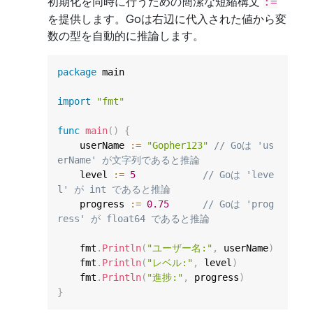
初期化を同時に行うための簡潔な短縮構文
:=
を提供します。Goは右辺に代入された値から変
数の型を自動的に推論します。
package
 main

import
"fmt"
func
main
(
)
{
    userName 
:=
"Gopher123"
// Goは 'us
erName' が文字列であると推論
    level 
:=
5
// Goは 'leve
l' が int であると推論
    progress 
:=
0.75
// Goは 'prog
ress' が float64 であると推論
    fmt
.
Println
(
"ユーザー名:"
,
 userName
)
    fmt
.
Println
(
"レベル:"
,
 level
)
    fmt
.
Println
(
"進捗:"
,
 progress
)
}