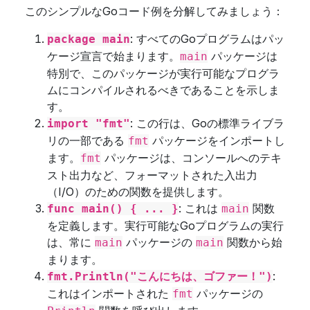
このシンプルなGoコード例を分解してみましょう：
: すべてのGoプログラムはパッ
package main
ケージ宣言で始まります。
パッケージは
main
特別で、このパッケージが実行可能なプログラ
ムにコンパイルされるべきであることを示しま
す。
: この行は、Goの標準ライブラ
import "fmt"
リの一部である
パッケージをインポートし
fmt
ます。
パッケージは、コンソールへのテキ
fmt
スト出力など、フォーマットされた入出力
（I/O）のための関数を提供します。
: これは
関数
func main() { ... }
main
を定義します。実行可能なGoプログラムの実行
は、常に
パッケージの
関数から始
main
main
まります。
:
fmt.Println("こんにちは、ゴファー！")
これはインポートされた
パッケージの
fmt