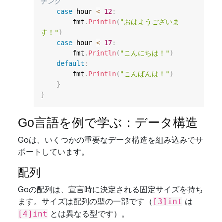
チング
case
 hour 
<
12
:
        fmt
.
Println
(
"おはようございま
す！"
)
case
 hour 
<
17
:
        fmt
.
Println
(
"こんにちは！"
)
default
:
        fmt
.
Println
(
"こんばんは！"
)
}
}
Go言語を例で学ぶ：データ構造
Goは、いくつかの重要なデータ構造を組み込みでサ
ポートしています。
配列
Goの配列は、宣言時に決定される固定サイズを持ち
ます。サイズは配列の型の一部です（
は
[3]int
とは異なる型です）。
[4]int