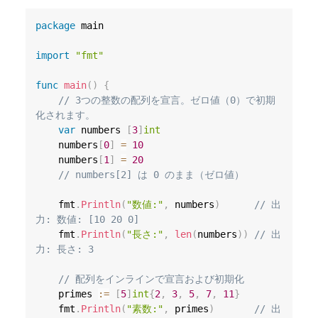
package
 main

import
"fmt"
func
main
(
)
{
// 3つの整数の配列を宣言。ゼロ値（0）で初期
化されます。
var
 numbers 
[
3
]
int
	numbers
[
0
]
=
10
	numbers
[
1
]
=
20
// numbers[2] は 0 のまま（ゼロ値）
	fmt
.
Println
(
"数値:"
,
 numbers
)
// 出
力: 数値: [10 20 0]
	fmt
.
Println
(
"長さ:"
,
len
(
numbers
)
)
// 出
力: 長さ: 3
// 配列をインラインで宣言および初期化
	primes 
:=
[
5
]
int
{
2
,
3
,
5
,
7
,
11
}
	fmt
.
Println
(
"素数:"
,
 primes
)
// 出