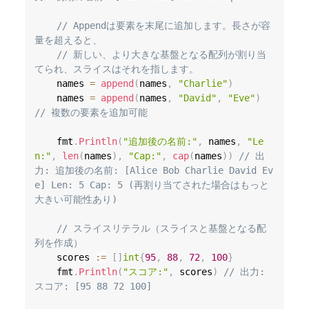
// Appendは要素を末尾に追加します。長さが容
量を超えると、
// 新しい、より大きな基盤となる配列が割り当
てられ、スライスはそれを指します。
	names 
=
append
(
names
,
"Charlie"
)
	names 
=
append
(
names
,
"David"
,
"Eve"
)
// 複数の要素を追加可能
	fmt
.
Println
(
"追加後の名前:"
,
 names
,
"Le
n:"
,
len
(
names
)
,
"Cap:"
,
cap
(
names
)
)
// 出
力: 追加後の名前: [Alice Bob Charlie David Ev
e] Len: 5 Cap: 5 (再割り当てされた場合はもっと
大きい可能性あり)
// スライスリテラル（スライスと基盤となる配
列を作成）
	scores 
:=
[
]
int
{
95
,
88
,
72
,
100
}
	fmt
.
Println
(
"スコア:"
,
 scores
)
// 出力: 
スコア: [95 88 72 100]