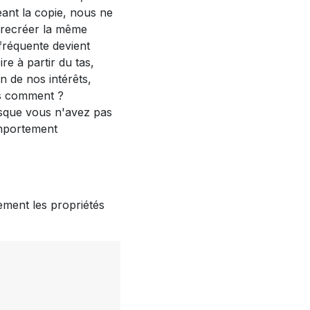
ant la copie, nous ne
s recréer la même
fréquente devient
e à partir du tas,
 de nos intérêts,
is comment ?
rsque vous n'avez pas
omportement
ement les propriétés