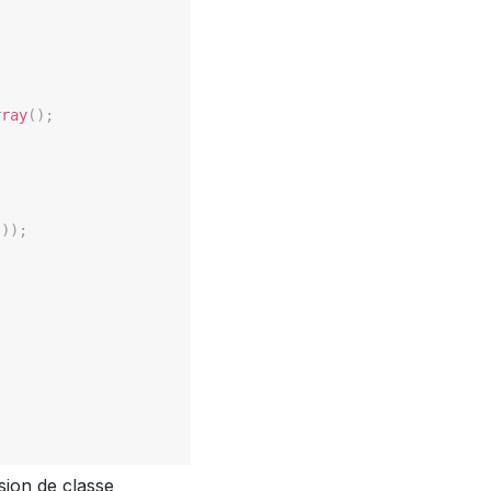
rray
(
)
;
)
)
)
;
ion de classe