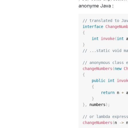
anonyme Java :
// translated to Ja
interface
ChangeNum
{
int
invoke
(
int
 
}
// ...static void m
// anonymous class 
changeNumbers
(
new
C
{
public
int
invo
{
return
 n 
+
 
}
}
,
 numbers
)
;
// or lambda expres
changeNumbers
(
n 
->
 