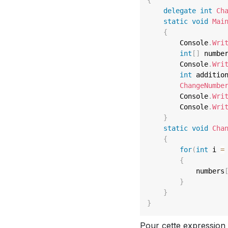
{
delegate
int
Ch
static
void
Mai
{
	    Console
.
Wri
int
[
]
 numbe
        Console
.
Wri
int
 additio
ChangeNumbe
        Console
.
Wri
        Console
.
Wri
}
static
void
Cha
{
for
(
int
 i 
=
{
	        numbers
}
}
}
Pour cette expression