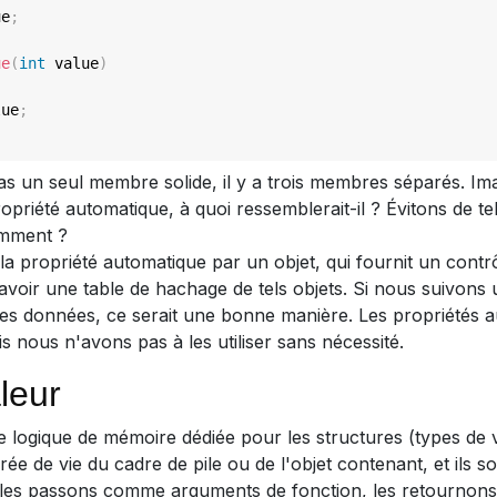
ue
;
ue
(
int
 value
)
lue
;
as un seul membre solide, il y a trois membres séparés. I
priété automatique, à quoi ressemblerait-il ? Évitons de te
omment ?
a propriété automatique par un objet, qui fournit un contrô
 avoir une table de hachage de tels objets. Si nous suivons
ines données, ce serait une bonne manière. Les propriétés
s nous n'avons pas à les utiliser sans nécessité.
leur
logique de mémoire dédiée pour les structures (types de v
durée de vie du cadre de pile ou de l'objet contenant, et ils
 les passons comme arguments de fonction, les retournons 