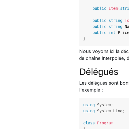
public
Item
(
str
public
string
T
public
string
 N
public
int
 Pric
}
Nous voyons ici la déco
de chaîne interpolée, 
Délégués
Les délégués sont bons
l'exemple :
using
System
;
using
System
.
Linq
;
class
Program