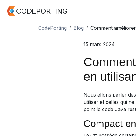
CODEPORTING
CodePorting
Blog
Comment améliorer l
15 mars 2024
Comment a
en utilisa
Nous allons parler des
utiliser et celles qui 
point le code Java résu
Compact en
Le C# possède certain