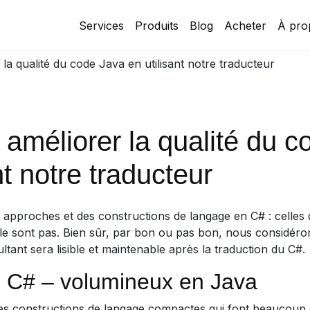
Services
Produits
Blog
Acheter
À pro
a qualité du code Java en utilisant notre traducteur
méliorer la qualité du c
nt notre traducteur
 approches et des constructions de langage en C# : celles
ne le sont pas. Bien sûr, par bon ou pas bon, nous considéron
ltant sera lisible et maintenable après la traduction du C#.
 C# – volumineux en Java
es constructions de langage compactes qui font beaucoup d