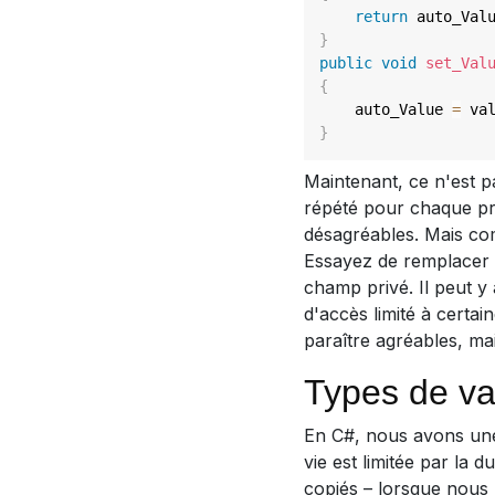
return
 auto_Val
}
public
void
set_Val
{
    auto_Value 
=
 va
}
Maintenant, ce n'est p
répété pour chaque pro
désagréables. Mais c
Essayez de remplacer l
champ privé. Il peut y
d'accès limité à certa
paraître agréables, mai
Types de va
En C#, nous avons une 
vie est limitée par la 
copiés – lorsque nous