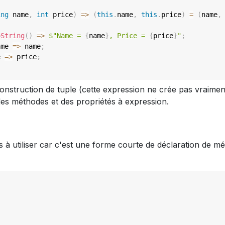
ing
 name
,
int
 price
)
=>
(
this
.
name
,
this
.
price
)
=
(
name
,
oString
(
)
=>
$"Name = 
{
name
}
, Price = 
{
price
}
"
;
ame 
=>
 name
;
e 
=>
 price
;
nstruction de tuple (cette expression ne crée pas vraiment 
des méthodes et des propriétés à expression.
 à utiliser car c'est une forme courte de déclaration de 