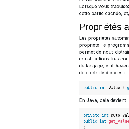
Lorsque vous traduisez
cette partie cachée, et
Propriétés 
Les propriétés automat
propriété, le programm
permet de nous distrair
constructions très com
de langage, et il devi
de contrôle d'accès :
public
int
 Value 
{
En Java, cela devient :
private
int
 auto_Va
public
int
get_Valu
{