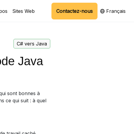
pos
Sites Web
Contactez-nous
Français
C# vers Java
ode Java
 qui sont bonnes à
s ce qui suit : à quel
e travail caché.