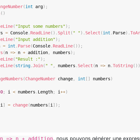
angeNumber
(
int
 arg
)
;
n
(
)
teLine
(
"Input some numbers"
)
;
rs 
=
 Console
.
ReadLine
(
)
.
Split
(
" "
)
.
Select
(
int
.
Parse
)
.
ToA
teLine
(
"Input addition"
)
;
n 
=
int
.
Parse
(
Console
.
ReadLine
(
)
)
;
rs
(
n 
=>
 n 
+
 addition
,
 numbers
)
;
teLine
(
"Result :"
)
;
teLine
(
string
.
Join
(
" "
,
 numbers
.
Select
(
n 
=>
 n
.
ToString
(
)
ngeNumbers
(
ChangeNumber
 change
,
int
[
]
 numbers
)
0
;
 i 
<
 numbers
.
Length
;
 i
++
)
[
i
]
=
change
(
numbers
[
i
]
)
;
, nous pouvons générer une express
n => n + addition