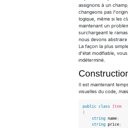
assignons à un champ,
changeons pas l'origin
logique, même si les c
maintenant un problème
surchargeant le ramas
nous devons abstraire 
La façon la plus simpl
d'état modifiable, vou
indéterminé.
Constructio
Il est maintenant temp
visuelles du code, mai
public
class
Item
{
string
 name
;
string
 price
;