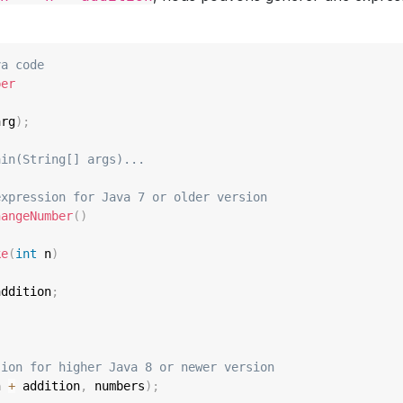
va code
ber
arg
)
;
ain(String[] args)...
expression for Java 7 or older version
hangeNumber
(
)
ke
(
int
 n
)
addition
;
sion for higher Java 8 or newer version
n 
+
 addition
,
 numbers
)
;