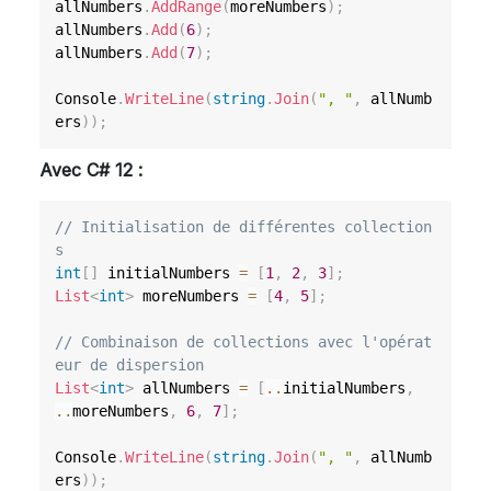
allNumbers
.
AddRange
(
moreNumbers
)
;
allNumbers
.
Add
(
6
)
;
allNumbers
.
Add
(
7
)
;
Console
.
WriteLine
(
string
.
Join
(
", "
,
 allNumb
ers
)
)
;
Avec C# 12 :
// Initialisation de différentes collection
s
int
[
]
 initialNumbers 
=
[
1
,
2
,
3
]
;
List
<
int
>
 moreNumbers 
=
[
4
,
5
]
;
// Combinaison de collections avec l'opérat
eur de dispersion
List
<
int
>
 allNumbers 
=
[
..
initialNumbers
,
..
moreNumbers
,
6
,
7
]
;
Console
.
WriteLine
(
string
.
Join
(
", "
,
 allNumb
ers
)
)
;