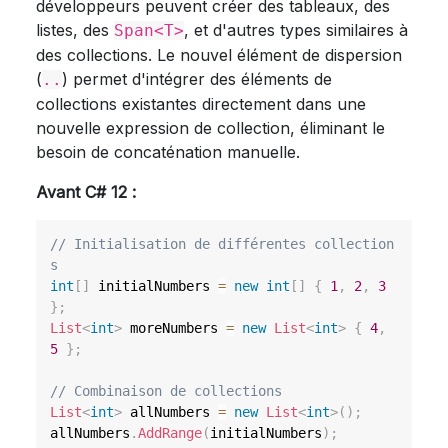
développeurs peuvent créer des tableaux, des
listes, des
, et d'autres types similaires à
Span<T>
des collections. Le nouvel élément de dispersion
(
) permet d'intégrer des éléments de
..
collections existantes directement dans une
nouvelle expression de collection, éliminant le
besoin de concaténation manuelle.
Avant C# 12 :
// Initialisation de différentes collection
s
int
[
]
 initialNumbers 
=
new
int
[
]
{
1
,
2
,
3
}
;
List
<
int
>
 moreNumbers 
=
new
List
<
int
>
{
4
,
5
}
;
// Combinaison de collections
List
<
int
>
 allNumbers 
=
new
List
<
int
>
(
)
;
allNumbers
.
AddRange
(
initialNumbers
)
;