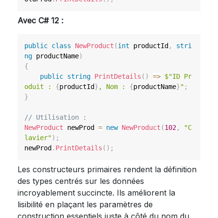
Avec C# 12 :
public
class
NewProduct
(
int
 productId
,
stri
ng
 productName
)
{
public
string
PrintDetails
(
)
=>
$"ID Pr
oduit : 
{
productId
}
, Nom : 
{
productName
}
"
;
}
// Utilisation :
NewProduct
 newProd 
=
new
NewProduct
(
102
,
"C
lavier"
)
;
newProd
.
PrintDetails
(
)
;
Les constructeurs primaires rendent la définition
des types centrés sur les données
incroyablement succincte. Ils améliorent la
lisibilité en plaçant les paramètres de
construction essentiels juste à côté du nom du