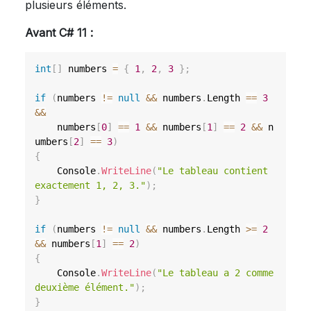
plusieurs éléments.
Avant C# 11 :
int
[
]
 numbers 
=
{
1
,
2
,
3
}
;
if
(
numbers 
!=
null
&&
 numbers
.
Length 
==
3
&&
    numbers
[
0
]
==
1
&&
 numbers
[
1
]
==
2
&&
 n
umbers
[
2
]
==
3
)
{
    Console
.
WriteLine
(
"Le tableau contient 
exactement 1, 2, 3."
)
;
}
if
(
numbers 
!=
null
&&
 numbers
.
Length 
>=
2
&&
 numbers
[
1
]
==
2
)
{
    Console
.
WriteLine
(
"Le tableau a 2 comme 
deuxième élément."
)
;
}