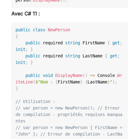
person
.
DisplayName
(
)
;
Avec C# 11 :
public
class
NewPerson
{
public
 required 
string
 FirstName 
{
get
;
init
;
}
public
 required 
string
 LastName 
{
get
;
init
;
}
public
void
DisplayName
(
)
=>
 Console
.
Wr
iteLine
(
$"Nom : 
{
FirstName
}
{
LastName
}
"
)
;
}
// Utilisation :
// var person = new NewPerson(); // Erreur 
de compilation - propriétés requises manqua
ntes
// var person = new NewPerson { FirstName = 
"John" }; // Erreur de compilation - LastNa