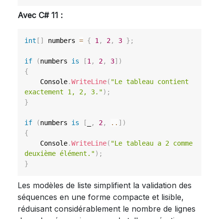
Avec C# 11 :
int
[
]
 numbers 
=
{
1
,
2
,
3
}
;
if
(
numbers 
is
[
1
,
2
,
3
]
)
{
    Console
.
WriteLine
(
"Le tableau contient 
exactement 1, 2, 3."
)
;
}
if
(
numbers 
is
[
_
,
2
,
..
]
)
{
    Console
.
WriteLine
(
"Le tableau a 2 comme 
deuxième élément."
)
;
}
Les modèles de liste simplifient la validation des
séquences en une forme compacte et lisible,
réduisant considérablement le nombre de lignes