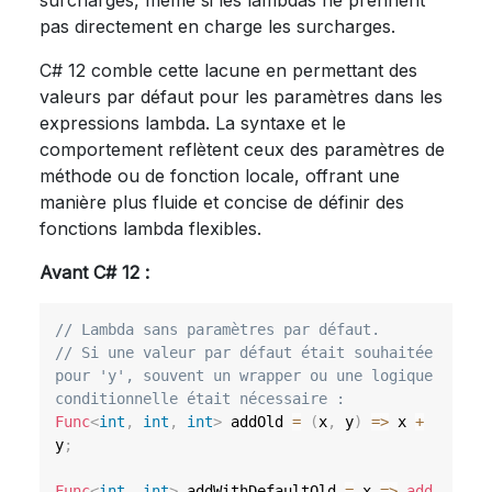
surcharges, même si les lambdas ne prennent
pas directement en charge les surcharges.
C# 12 comble cette lacune en permettant des
valeurs par défaut pour les paramètres dans les
expressions lambda. La syntaxe et le
comportement reflètent ceux des paramètres de
méthode ou de fonction locale, offrant une
manière plus fluide et concise de définir des
fonctions lambda flexibles.
Avant C# 12 :
// Lambda sans paramètres par défaut.
// Si une valeur par défaut était souhaitée 
pour 'y', souvent un wrapper ou une logique 
conditionnelle était nécessaire :
Func
<
int
,
int
,
int
>
 addOld 
=
(
x
,
 y
)
=>
 x 
+
y
;
Func
<
int
,
int
>
 addWithDefaultOld 
=
 x 
=>
add