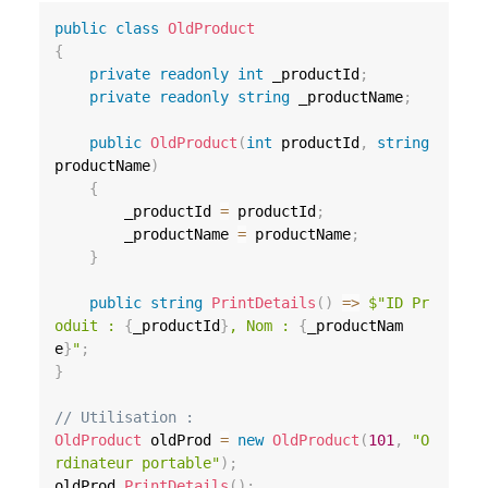
public
class
OldProduct
{
private
readonly
int
 _productId
;
private
readonly
string
 _productName
;
public
OldProduct
(
int
 productId
,
string
productName
)
{
        _productId 
=
 productId
;
        _productName 
=
 productName
;
}
public
string
PrintDetails
(
)
=>
$"ID Pr
oduit : 
{
_productId
}
, Nom : 
{
_productNam
e
}
"
;
}
// Utilisation :
OldProduct
 oldProd 
=
new
OldProduct
(
101
,
"O
rdinateur portable"
)
;
oldProd
.
PrintDetails
(
)
;