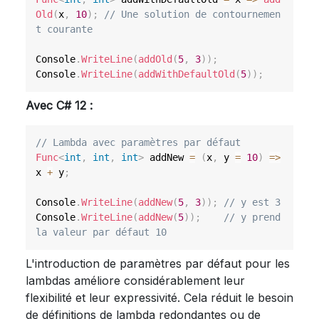
Old
(
x
,
10
)
;
// Une solution de contournemen
t courante
Console
.
WriteLine
(
addOld
(
5
,
3
)
)
;
Console
.
WriteLine
(
addWithDefaultOld
(
5
)
)
;
Avec C# 12 :
// Lambda avec paramètres par défaut
Func
<
int
,
int
,
int
>
 addNew 
=
(
x
,
 y 
=
10
)
=>
x 
+
 y
;
Console
.
WriteLine
(
addNew
(
5
,
3
)
)
;
// y est 3
Console
.
WriteLine
(
addNew
(
5
)
)
;
// y prend 
la valeur par défaut 10
L'introduction de paramètres par défaut pour les
lambdas améliore considérablement leur
flexibilité et leur expressivité. Cela réduit le besoin
de définitions de lambda redondantes ou de