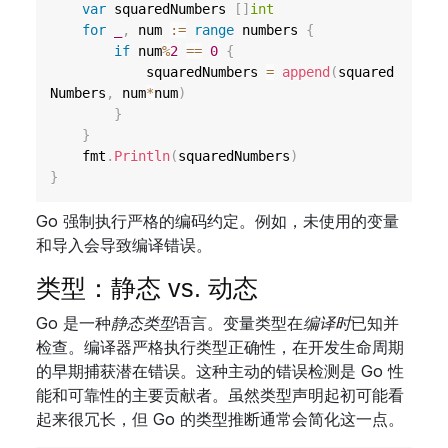
var
 squaredNumbers 
[
]
int
for
_
,
 num 
:=
range
 numbers 
{
if
 num
%
2
==
0
{
			squaredNumbers 
=
append
(
squared
Numbers
,
 num
*
num
)
}
}
	fmt
.
Println
(
squaredNumbers
)
}
Go 强制执行严格的编码约定。例如，未使用的变量
和导入会导致编译错误。
类型：静态 vs. 动态
Go 是一种
静态类型
语言。变量类型在
编译时
已知并
检查。编译器严格执行类型正确性，在开发生命周期
的早期捕获潜在错误。这种主动的错误检测是 Go 性
能和可靠性的主要贡献者。虽然类型声明起初可能看
起来很冗长，但 Go 的类型推断通常会简化这一点。