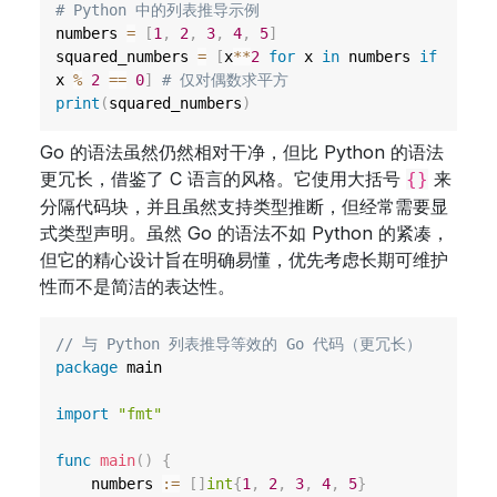
# Python 中的列表推导示例
numbers 
=
[
1
,
2
,
3
,
4
,
5
]
squared_numbers 
=
[
x
**
2
for
 x 
in
 numbers 
if
x 
%
2
==
0
]
# 仅对偶数求平方
print
(
squared_numbers
)
Go 的语法虽然仍然相对干净，但比 Python 的语法
更冗长，借鉴了 C 语言的风格。它使用大括号
来
{}
分隔代码块，并且虽然支持类型推断，但经常需要显
式类型声明。虽然 Go 的语法不如 Python 的紧凑，
但它的精心设计旨在明确易懂，优先考虑长期可维护
性而不是简洁的表达性。
// 与 Python 列表推导等效的 Go 代码（更冗长）
package
 main

import
"fmt"
func
main
(
)
{
	numbers 
:=
[
]
int
{
1
,
2
,
3
,
4
,
5
}