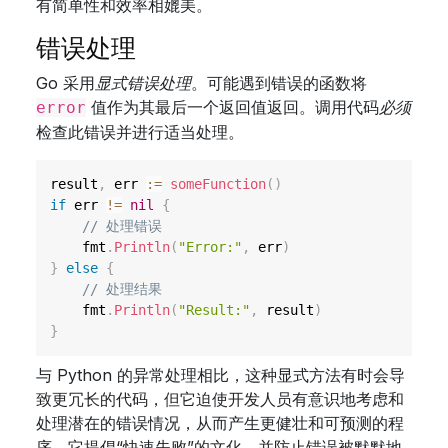
有简单性和效率相媲美。
错误处理
Go 采用
显式错误处理
。可能遇到错误的函数将
值作为其最后一个返回值返回。调用代码
必须
error
检查此错误并进行适当处理。
result
,
 err 
:=
someFunction
(
)
if
 err 
!=
nil
{
// 处理错误
    fmt
.
Println
(
"Error:"
,
 err
)
}
else
{
// 处理结果
    fmt
.
Println
(
"Result:"
,
 result
)
}
与 Python 的异常处理相比，这种显式方法有时会导
致更冗长的代码，但它迫使开发人员有意识地考虑和
处理潜在的错误情况，从而产生更健壮和可预测的程
序。它提倡“快速失败”的文化，并防止错误被默默地