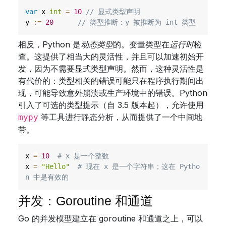
var
 x 
int
=
10
// 显式类型声明
y 
:=
20
// 类型推断：y 被推断为 int 类型
相反，Python 是
动态类型
的。变量类型在
运行时
检
查。这提供了相当大的灵活性，并且可以加速初始开
发，因为不需要显式类型声明。然而，这种灵活性是
有代价的：类型相关的错误可能只在程序执行期间出
现，可能导致意外崩溃或生产环境中的错误。Python
引入了可选的类型提示（自 3.5 版本起），允许使用
等工具进行静态分析，从而提供了一个中间地
mypy
带。
x 
=
10
# x 是一个整数
x 
=
"Hello"
# 现在 x 是一个字符串；这在 Pytho
n 中是有效的
并发：Goroutine 和通道
Go 的并发模型建立在 goroutine 和通道之上，可以