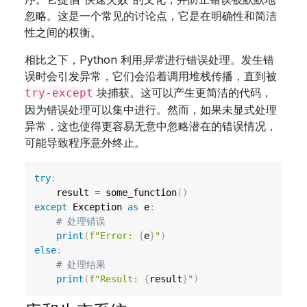
忽略。这是一个常见的讨论点，它是在明确性和简洁
性之间的权衡。
相比之下，Python 利用
异常
进行错误处理。发生错
误时会引发异常，它们会沿着调用堆栈传播，直到被
块捕获。这可以产生更简洁的代码，
try-except
因为错误处理可以集中进行。然而，如果未显式处理
异常，这也使得更容易无意中忽略潜在的错误情况，
可能导致程序意外终止。
try
:
    result 
=
 some_function
(
)
except
 Exception 
as
 e
:
# 处理错误
print
(
f"Error: 
{
e
}
"
)
else
:
# 处理结果
print
(
f"Result: 
{
result
}
"
)