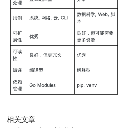
处理
数据科学, Web, 脚
用例
系统, 网络, 云, CLI
本
可扩
良好，但可能需要
优秀
展性
更多资源
可读
良好，但更冗长
优秀
性
编译
编译型
解释型
依赖
Go Modules
pip, venv
管理
相关文章