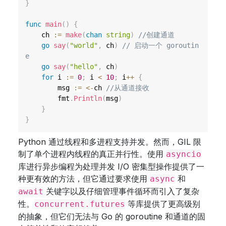
}
func
main
(
)
{
	ch 
:=
make
(
chan
string
)
//创建通道
go
say
(
"world"
,
 ch
)
// 启动一个 goroutin
e
go
say
(
"hello"
,
 ch
)
for
 i 
:=
0
;
 i 
<
10
;
 i
++
{
		msg 
:=
<-
ch 
//从通道接收
		fmt
.
Println
(
msg
)
}
}
Python 通过线程和多进程支持并发。然而，GIL 限
制了单个进程内线程的真正并行性。使用
asyncio
库进行异步编程为处理并发 I/O 密集型操作提供了一
种更有效的方法，但它通过要求使用
和
async
关键字以及仔细管理事件循环而引入了复杂
await
性。
等库提供了更高级别
concurrent.futures
的抽象，但它们无法与 Go 的 goroutine 和通道的固