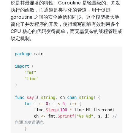
说是其最显著的特性。Goroutine 是轻量级的、并发
执行的函数，而通道是类型化的管道，用于促进
goroutine 之间的安全通信和同步。这个模型极大地
简化了并发程序的开发，使得编写能够有效利用多个
CPU 核心的代码变得简单，而无需复杂的线程管理或
锁定机制。
package
 main

import
(
"fmt"
"time"
)
func
say
(
s 
string
,
 ch 
chan
string
)
{
for
 i 
:=
0
;
 i 
<
5
;
 i
++
{
		time
.
Sleep
(
100
*
 time
.
Millisecond
)
		ch 
<-
 fmt
.
Sprintf
(
"%s %d"
,
 s
,
 i
)
// 
向通道发送消息
}