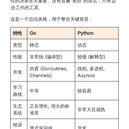
性的决策至关重要。没有普遍“更好”的语言；只有
适
合工作的工具
。
这是一个总结表格，用于整合关键差异：
特性
Go
Python
类型
静态
动态
性能
非常快 (编译型)
较慢 (解释型)
内置 (Goroutines,
线程, 多进程,
并发
Channels)
Asyncio
学习
中等
较容易
曲线
生态
正在增长, 强大的标
非常大且成熟
系统
准库
错误
显式返回值
异常