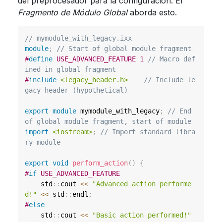
del preprocesador para la configuración. El
Fragmento de Módulo Global
aborda esto.
// mymodule_with_legacy.ixx
module
;
// Start of global module fragment
#
define
USE_ADVANCED_FEATURE
1
// Macro def
ined in global fragment
#
include
<legacy_header.h>
// Include le
gacy header (hypothetical)
export
module
mymodule_with_legacy
;
// End 
of global module fragment, start of module
import
<iostream>
;
// Import standard libra
ry module
export
void
perform_action
(
)
{
#
if
USE_ADVANCED_FEATURE
    std
::
cout 
<<
"Advanced action performe
d!"
<<
 std
::
endl
;
#
else
    std
::
cout 
<<
"Basic action performed!"