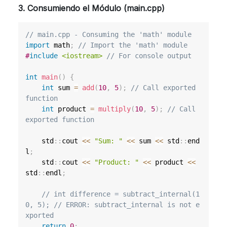
3. Consumiendo el Módulo (main.cpp)
// main.cpp - Consuming the 'math' module
import
math
;
// Import the 'math' module
#
include
<iostream>
// For console output
int
main
(
)
{
int
 sum 
=
add
(
10
,
5
)
;
// Call exported 
function
int
 product 
=
multiply
(
10
,
5
)
;
// Call 
exported function
    std
::
cout 
<<
"Sum: "
<<
 sum 
<<
 std
::
end
l
;
    std
::
cout 
<<
"Product: "
<<
 product 
<<
std
::
endl
;
// int difference = subtract_internal(1
0, 5); // ERROR: subtract_internal is not e
xported
return
0
;