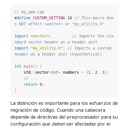
// my_app.cpp
#
define
CUSTOM_SETTING
10
// This macro doe
s NOT affect <vector> or "my_utility.h"
import
<vector>
;
// Imports the sta
ndard vector header as a header unit
import
"my_utility.h"
;
// Imports a custom 
header as a header unit (hypothetical)
int
main
(
)
{
    std
::
vector
<
int
>
 numbers 
=
{
1
,
2
,
3
}
;
// ...
return
0
;
}
La distinción es importante para los esfuerzos de
migración de código. Cuando una cabecera
depende de directivas del preprocesador para su
configuración que
deben
ser afectadas por el