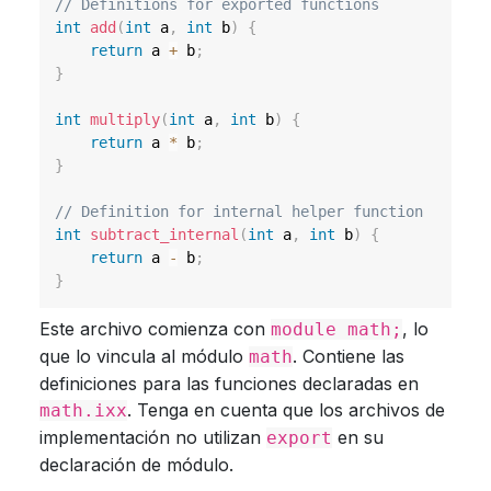
// Definitions for exported functions
int
add
(
int
 a
,
int
 b
)
{
return
 a 
+
 b
;
}
int
multiply
(
int
 a
,
int
 b
)
{
return
 a 
*
 b
;
}
// Definition for internal helper function
int
subtract_internal
(
int
 a
,
int
 b
)
{
return
 a 
-
 b
;
}
Este archivo comienza con
, lo
module math;
que lo vincula al módulo
. Contiene las
math
definiciones para las funciones declaradas en
. Tenga en cuenta que los archivos de
math.ixx
implementación no utilizan
en su
export
declaración de módulo.