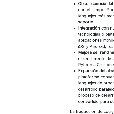
Obsolescencia del
con el tiempo. Po
lenguajes más mod
soporte.
Integración con n
tecnologías o plat
aplicaciones móvil
iOS y Android, re
Mejora del rendim
el rendimiento de 
Python a C++ puede
Expansión del alc
plataforma conveni
lenguajes de prog
desarrollo paralelo
proceso de desarr
convertido para su
La traducción de códig