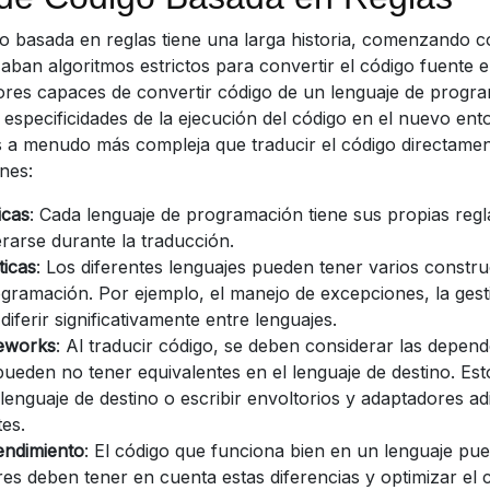
o basada en reglas tiene una larga historia, comenzando c
zaban algoritmos estrictos para convertir el código fuente
tores capaces de convertir código de un lenguaje de progra
 especificidades de la ejecución del código en el nuevo ent
s a menudo más compleja que traducir el código directame
nes:
icas
: Cada lenguaje de programación tiene sus propias regla
rarse durante la traducción.
ticas
: Los diferentes lenguajes pueden tener varios constr
gramación. Por ejemplo, el manejo de excepciones, la gest
iferir significativamente entre lenguajes.
meworks
: Al traducir código, se deben considerar las depend
eden no tener equivalentes en el lenguaje de destino. Est
 lenguaje de destino o escribir envoltorios y adaptadores ad
tes.
endimiento
: El código que funciona bien en un lenguaje pued
res deben tener en cuenta estas diferencias y optimizar el