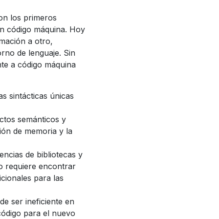
on los primeros
 en código máquina. Hoy
mación a otro,
orno de lenguaje. Sin
nte a código máquina
s sintácticas únicas
uctos semánticos y
ión de memoria y la
encias de bibliotecas y
o requiere encontrar
icionales para las
e ser ineficiente en
 código para el nuevo