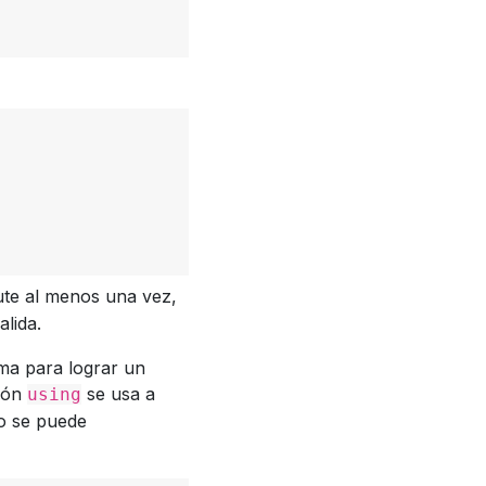
ute al menos una vez,
alida.
ama para lograr un
ción
se usa a
using
o se puede