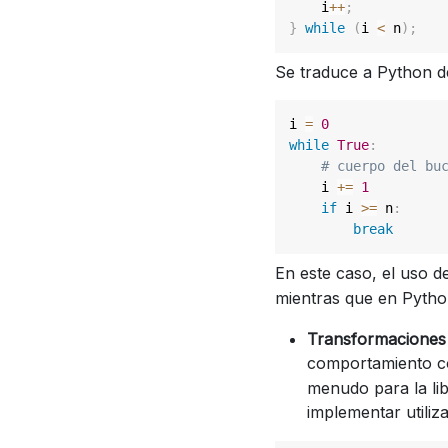
    i
++
;
}
while
(
i 
<
 n
)
;
Se traduce a Python de
i 
=
0
while
True
:
# cuerpo del bu
    i 
+=
1
if
 i 
>=
 n
:
break
En este caso, el uso d
mientras que en Python
Transformaciones 
comportamiento co
menudo para la li
implementar utiliz