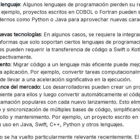
 lenguaje
: Algunos lenguajes de programación pierden su r
r ejemplo, proyectos escritos en COBOL o Fortran pueden 
ernos como Python o Java para aprovechar nuevas caract
uevas tecnologías
: En algunos casos, se requiere la integr
aformas que solo soportan ciertos lenguajes de programaci
es pueden requerir la transferencia de código a Swift o Kot
spectivamente.
iento
: Migrar código a un lenguaje más eficiente puede mejo
la aplicación. Por ejemplo, convertir tareas computacionalm
 llevar a una aceleración significativa en la ejecución.
ance del mercado
: Los desarrolladores pueden crear un p
ente para ellos y luego convertir automáticamente el códi
ramación populares con cada nuevo lanzamiento. Esto elim
 y sincronización de múltiples bases de código, simplificand
ollo y mantenimiento. Por ejemplo, un proyecto escrito en
 uso en Java, Swift, C++, Python y otros lenguajes.
o se ha vuelto particularmente relevante recientemente. El 